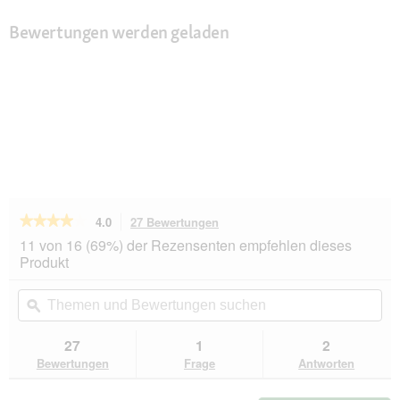
Bewertungen werden geladen
★★★★★
★★★★★
4.0
27 Bewertungen
Mit
dieser
4
11 von 16 (69%) der Rezensenten empfehlen dieses
von
Aktion
Produkt
5
navigierst
Sternen.
du
Themen
Th
Bewertungen
zu
und
ϙ
un
lesen
den
Bewertungen
Be
für
Bewertungen.
PREMIERE
suchen
su
27
1
2
Meat
Bewertungen
Frage
Antworten
Menu
Nassfutter
Katze