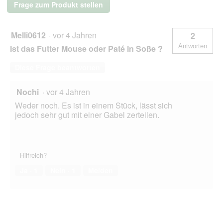
Frage zum Produkt stellen
Adult
Mixpaket
6x100g
Melli0612
·
vor 4 Jahren
2
Antworten
Ist das Futter Mouse oder Paté in Soße ?
Diese Frage beantworten
Nochi
·
vor 4 Jahren
Weder noch. Es ist in einem Stück, lässt sich
jedoch sehr gut mit einer Gabel zerteilen.
Hilfreich?
Ja ·
1
Nein ·
1
Melden