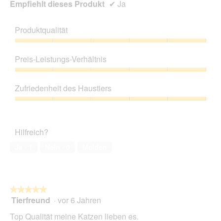
Empfiehlt dieses Produkt
✔
Ja
f
e
l
Produktqualität
d
g
Produktqualität,
e
5
Preis-Leistungs-Verhältnis
ö
von
f
5
Preis-
f
Leistungs-
Zufriedenheit des Haustiers
n
Verhältnis,
e
5
Zufriedenheit
t
von
des
.
5
Haustiers,
Hilfreich?
5
von
Ja ·
1
Nein ·
0
Melden
5
★★★★★
★★★★★
Tierfreund
·
vor 6 Jahren
5
von
Top Qualität meine Katzen lieben es.
5