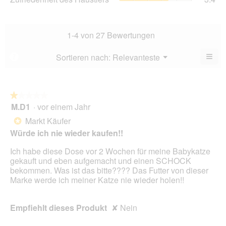
von
des
Dur
5.
Hau
Bew
Dur
3.6
Bew
1-4 von 27 Bewertungen
von
3.4
5.
von
≡
Menü
Sortieren nach:
Relevanteste
?
▼
5.
Wen
Sie
auf
die
folg
★★★★★
★★★★★
Scha
M.D1
·
vor einem Jahr
1
klic
von
wird
Markt Käufer
*
der
5
unte
Würde ich nie wieder kaufen!!
Sternen.
aufg
Inhal
Ich habe diese Dose vor 2 Wochen für meine Babykatze
aktua
gekauft und eben aufgemacht und einen SCHOCK
bekommen. Was ist das bitte???? Das Futter von dieser
Marke werde ich meiner Katze nie wieder holen!!
Empfiehlt dieses Produkt
✘
Nein