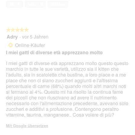
e
von
2
t
Ja ·
1
Nein ·
0
Melden
s
5
.
i
D
o
i
n
a
w
l
★★★★★
★★★★★
i
o
Adry
·
vor 5 Jahren
r
5
g
d
von
Online-Käufer
*
f
e
5
I miei gatti di diverse età apprezzano molto
e
i
Sternen.
l
n
I miei gatti di diverse età apprezzano molto questo questo
d
m
marchio in tutte le sue varietà, utilizzo sia il kitten che
g
o
l'adulto, sia in scatolette che bustine, a loro piace e a me
e
d
piace che non ci siano zuccheri aggiunti e l'altissima
ö
a
percentuale di carne (68%) quando molti altri marchi noti
f
l
si fermano al 4%. Questo mi ha risolto la continua fame
f
e
dei piccoli che non riuscivano ad avere il nutrimento
n
s
necessario con l'alimentazione precedente, avevano solo
e
D
zuccheri e additivi a profusione. Contengono peraltro
t
i
vitamine, taurina, manganese.. Cosa volere di più?
.
a
l
Mit Google übersetzen
o
g