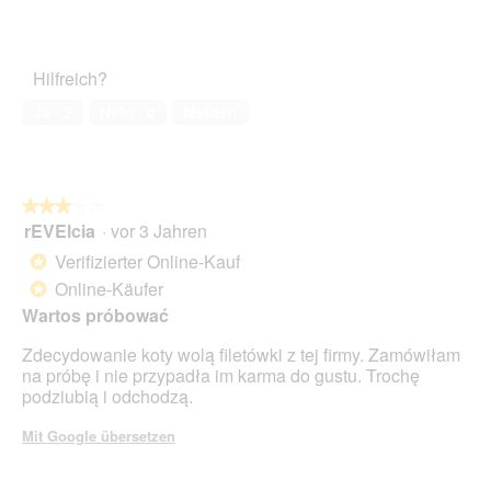
Sternen.
Hilfreich?
Ja ·
2
Nein ·
0
Melden
★★★★★
★★★★★
rEVElcia
·
vor 3 Jahren
3
von
Verifizierter Online-Kauf
*
5
Online-Käufer
*
Sternen.
Wartos próbować
Zdecydowanie koty wolą filetówki z tej firmy. Zamówiłam
na próbę i nie przypadła im karma do gustu. Trochę
podziubią i odchodzą.
Mit Google übersetzen