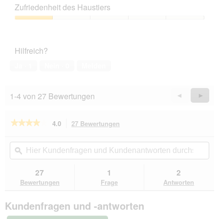
Zufriedenheit des Haustiers
Zufriedenheit
des
Haustiers,
Hilfreich?
1
von
Ja ·
1
Nein ·
0
Melden
5
1-4 von 27 Bewertungen
Zurück
◄
Weiter
►
Reviews
Revie
★★★★★
★★★★★
4.0
27 Bewertungen
Mit
dieser
4
von
Aktion
Hier
Hie
5
navigierst
Kundenfragen
ϙ
Kun
Sternen.
du
und
un
Bewertungen
zu
Kundenantworten
Kun
27
1
2
lesen
den
durchsuchen
du
für
Bewertungen
Frage
Antworten
Bewertungen.
PREMIERE
Meat
Kundenfragen und -antworten
Menu
Nassfutter
Katze