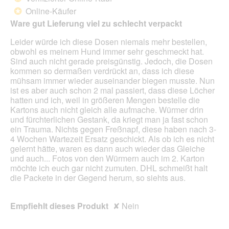
der
5
unte
Online-Käufer
*
Sternen.
aufg
Ware gut Lieferung viel zu schlecht verpackt
Inhal
aktua
Leider würde ich diese Dosen niemals mehr bestellen,
obwohl es meinem Hund immer sehr geschmeckt hat.
Sind auch nicht gerade preisgünstig. Jedoch, die Dosen
kommen so dermaßen verdrückt an, dass ich diese
mühsam immer wieder auseinander biegen musste. Nun
ist es aber auch schon 2 mal passiert, dass diese Löcher
hatten und ich, weil in größeren Mengen bestelle die
Kartons auch nicht gleich alle aufmache. Würmer drin
und fürchterlichen Gestank, da kriegt man ja fast schon
ein Trauma. Nichts gegen Freßnapf, diese haben nach 3-
4 Wochen Wartezeit Ersatz geschickt. Als ob ich es nicht
gelernt hätte, waren es dann auch wieder das Gleiche
und auch... Fotos von den Würmern auch im 2. Karton
möchte ich euch gar nicht zumuten. DHL schmeißt halt
die Packete in der Gegend herum, so siehts aus.
Empfiehlt dieses Produkt
✘
Nein