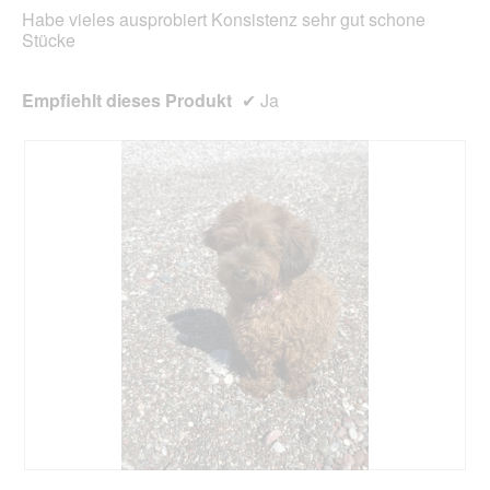
Habe vieles ausprobiert Konsistenz sehr gut schone
Stücke
Empfiehlt dieses Produkt
✔
Ja
B
F