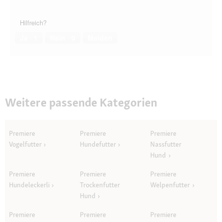
Hilfreich?
Ja ·
1
Nein ·
0
Melden
Weitere passende Kategorien
Premiere
Premiere
Premiere
Vogelfutter
Hundefutter
Nassfutter
Hund
Premiere
Premiere
Premiere
Hundeleckerli
Trockenfutter
Welpenfutter
Hund
Premiere
Premiere
Premiere