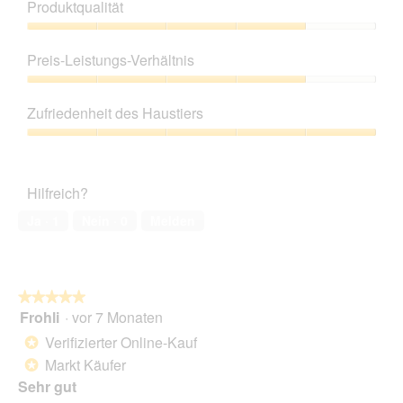
Produktqualität
Produktqualität,
4
Preis-Leistungs-Verhältnis
von
5
Preis-
Leistungs-
Zufriedenheit des Haustiers
Verhältnis,
4
Zufriedenheit
von
des
5
Haustiers,
Hilfreich?
5
von
Ja ·
1
Nein ·
0
Melden
5
★★★★★
★★★★★
Frohli
·
vor 7 Monaten
5
von
Verifizierter Online-Kauf
*
5
Markt Käufer
*
Sternen.
Sehr gut