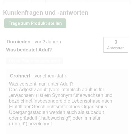
Bewertungen.
PREMIERE
Finest
Kundenfragen und -antworten
Meat
Nassfutter
Hund,
Frage zum Produkt stellen
Adult,
Huhn
mit
Lamm
Dornieden
·
vor 2 Jahren
3
10x150
Antworten
Was bedeutet Adul?
g
Diese Frage beantworten
Grohnert
·
vor einem Jahr
Was versteht man unter Adult?
Das Adjektiv adult (vom lateinisch adultus für
„erwachsen") ist ein Synonym für erwachsen und
bezeichnet insbesondere die Lebensphase nach
Eintritt der Geschlechtsreife eines Organismus.
Übergangsstadien werden auch als subadult
oder präadult („halbwüchsig") oder immatur
(„unreif") bezeichnet.