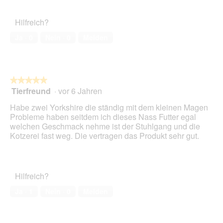
e
o
w
t
Hilfreich?
e
o
r
M
Ja ·
0
Nein ·
0
Melden
t
i
u
t
n
d
g
i
z
e
★★★★★
★★★★★
u
s
Tierfreund
·
vor 6 Jahren
5
F
e
von
Habe zwei Yorkshire die ständig mit dem kleinen Magen
o
r
5
Probleme haben seitdem ich dieses Nass Futter egal
t
A
Sternen.
welchen Geschmack nehme ist der Stuhlgang und die
o
k
Kotzerei fast weg. Die vertragen das Produkt sehr gut.
1
t
.
i
o
n
w
Hilfreich?
i
Ja ·
1
Nein ·
0
Melden
r
d
e
i