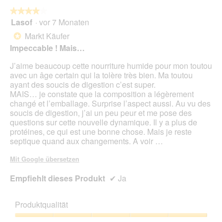
n
★★★★★
★★★★★
m
Lasof
·
vor 7 Monaten
4
o
von
Markt Käufer
d
*
5
a
Impeccable ! Mais…
Sternen.
l
J’aime beaucoup cette nourriture humide pour mon toutou
e
avec un âge certain qui la tolère très bien. Ma toutou
s
ayant des soucis de digestion c’est super.
D
MAIS… je constate que la composition a légèrement
i
changé et l’emballage. Surprise l’aspect aussi. Au vu des
a
soucis de digestion, j’ai un peu peur et me pose des
l
questions sur cette nouvelle dynamique. Il y a plus de
o
protéines, ce qui est une bonne chose. Mais je reste
g
septique quand aux changements. A voir …
f
e
Mit Google übersetzen
l
d
Empfiehlt dieses Produkt
✔
Ja
g
e
ö
Produktqualität
f
f
Produktqualität,