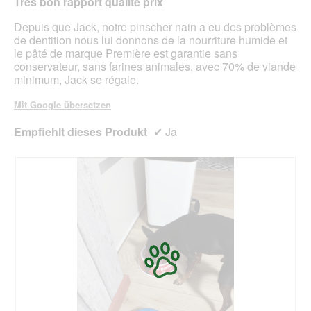
n
Très bon rapport qualité prix
d
m
g
Depuis que Jack, notre pinscher nain a eu des problèmes
o
e
de dentition nous lui donnons de la nourriture humide et
d
ö
le pâté de marque Première est garantie sans
a
f
conservateur, sans farines animales, avec 70% de viande
l
f
minimum, Jack se régale.
e
n
s
e
Mit Google übersetzen
D
t
i
.
Empfiehlt dieses Produkt
✔
Ja
a
l
o
g
f
e
l
d
g
e
ö
f
f
n