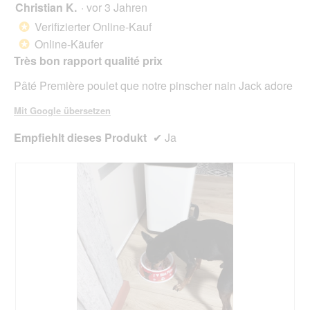
Christian K.
·
vor 3 Jahren
B
r
5
E
d
von
Verifizierter Online-Kauf
*
S
e
5
Online-Käufer
*
T
i
Sternen.
A
n
Très bon rapport qualité prix
N
m
Pâté Première poulet que notre pinscher nain Jack adore
D
o
T
d
Mit Google übersetzen
E
a
I
l
Empfiehlt dieses Produkt
✔
Ja
L
e
E
s
"
D
F
i
L
a
E
l
I
o
S
g
C
f
H
e
"
l
d
g
e