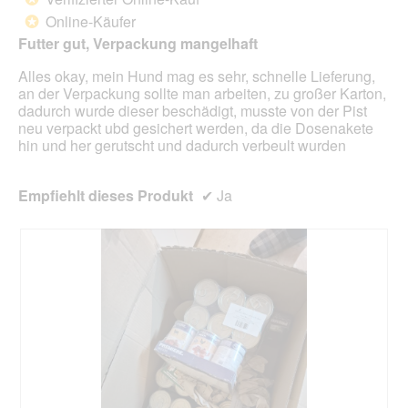
der
5
unte
Online-Käufer
*
Sternen.
aufg
Futter gut, Verpackung mangelhaft
Inhal
aktua
Alles okay, mein Hund mag es sehr, schnelle Lieferung,
an der Verpackung sollte man arbeiten, zu großer Karton,
dadurch wurde dieser beschädigt, musste von der Pist
neu verpackt ubd gesichert werden, da die Dosenakete
hin und her gerutscht und dadurch verbeult wurden
Empfiehlt dieses Produkt
✔
Ja