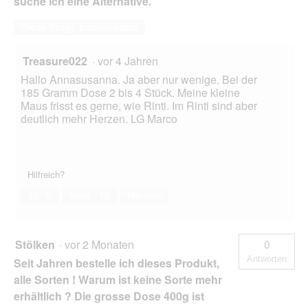
d
suche ich eine Alternative.
g
e
Diese Frage beantworten
ö
f
Treasure022
·
vor 4 Jahren
f
n
Hallo Annasusanna. Ja aber nur wenige. Bei der
e
185 Gramm Dose 2 bis 4 Stück. Meine kleine
t
Maus frisst es gerne, wie Rinti. Im Rinti sind aber
.
deutlich mehr Herzen. LG Marco
Hilfreich?
Ja ·
0
Nein ·
10
Melden
Stölken
·
vor 2 Monaten
0
Antworten
Seit Jahren bestelle ich dieses Produkt,
alle Sorten ! Warum ist keine Sorte mehr
erhältlich ? Die grosse Dose 400g ist