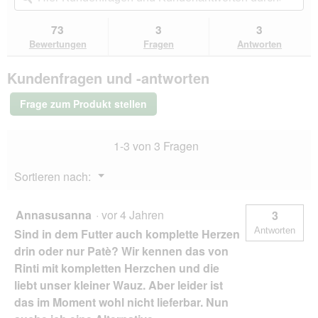
u
w
Sternen.
du
und
un
Bewertungen
e
i
zu
Kundenantworten
Kun
73
3
3
lesen
J
r
den
durchsuchen
du
für
Bewertungen
Fragen
Antworten
a
d
Bewertungen.
PREMIERE
c
e
Best
k
i
Kundenfragen und -antworten
Meat
Nassfutter
a
n
Hund,
d
m
Frage zum Produkt stellen
Adult,
o
o
Geflügelherzen
r
d
6x185
e
a
1-3 von 3 Fragen
g
l
e
Menü
Sortieren nach:
▼
s
D
i
Annasusanna
·
vor 4 Jahren
3
a
Antworten
Sind in dem Futter auch komplette Herzen
l
drin oder nur Patè? Wir kennen das von
o
g
Rinti mit kompletten Herzchen und die
f
liebt unser kleiner Wauz. Aber leider ist
e
das im Moment wohl nicht lieferbar. Nun
l