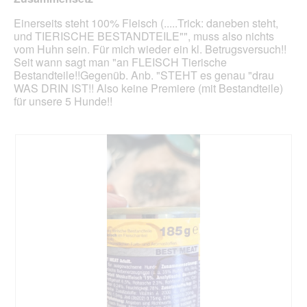
e
w
m
i
Einerseits steht 100% Fleisch (.....Trick: daneben steht,
i
r
und TIERISCHE BESTANDTEILE"", muss also nichts
è
d
vom Huhn sein. Für mich wieder ein kl. Betrugsversuch!!
r
e
Seit wann sagt man "an FLEISCH Tierische
e
i
Bestandteile!!Gegenüb. Anb. "STEHT es genau "drau
d
n
WAS DRIN IST!! Also keine Premiere (mit Bestandteile)
e
m
für unsere 5 Hunde!!
J
o
a
d
c
a
k
l
e
s
D
i
a
l
o
g
f
e
l
d