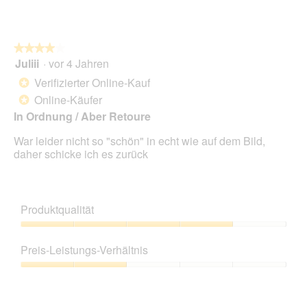
★★★★★
★★★★★
Juliii
·
vor 4 Jahren
4
von
Verifizierter Online-Kauf
*
5
Online-Käufer
*
Sternen.
In Ordnung / Aber Retoure
War leider nicht so "schön" in echt wie auf dem Bild,
daher schicke ich es zurück
Produktqualität
Produktqualität,
4
Preis-Leistungs-Verhältnis
von
5
Preis-
Leistungs-
Verhältnis,