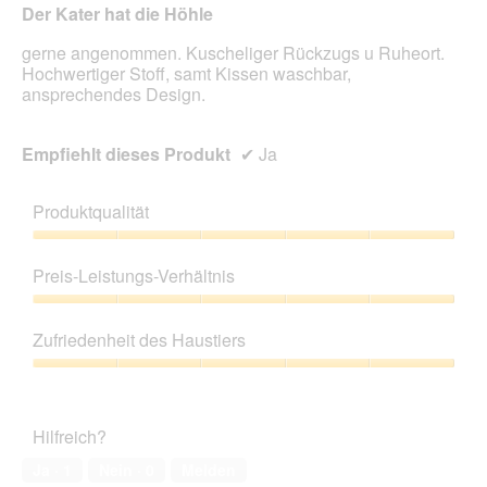
Der Kater hat die Höhle
gerne angenommen. Kuscheliger Rückzugs u Ruheort.
Hochwertiger Stoff, samt Kissen waschbar,
ansprechendes Design.
Empfiehlt dieses Produkt
✔
Ja
Produktqualität
Produktqualität,
5
Preis-Leistungs-Verhältnis
von
5
Preis-
Leistungs-
Zufriedenheit des Haustiers
Verhältnis,
5
Zufriedenheit
von
des
5
Haustiers,
Hilfreich?
5
von
Ja ·
1
Nein ·
0
Melden
5