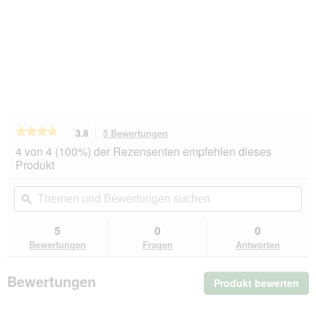
★★★★★
★★★★★
3.8
5 Bewertungen
Mit
dieser
3.8
4 von 4 (100%) der Rezensenten empfehlen dieses
von
Aktion
Produkt
5
navigierst
Sternen.
du
Themen
Th
Bewertungen
zu
und
ϙ
un
lesen
den
Bewertungen
Be
für
Bewertungen.
AniOne
suchen
su
5
0
0
Höhle
Bewertungen
Fragen
Antworten
Leo
Bewertungen
Produkt bewerten
.
Mit
die