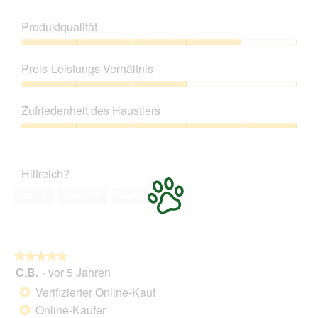
Produktqualität
Produktqualität,
4
Preis-Leistungs-Verhältnis
von
5
Preis-
Leistungs-
Zufriedenheit des Haustiers
Verhältnis,
3
Zufriedenheit
von
des
5
Haustiers,
Hilfreich?
5
von
Ja ·
3
Nein ·
0
Melden
5
★★★★★
★★★★★
C.B.
·
vor 5 Jahren
5
von
Verifizierter Online-Kauf
*
5
Online-Käufer
*
Sternen.