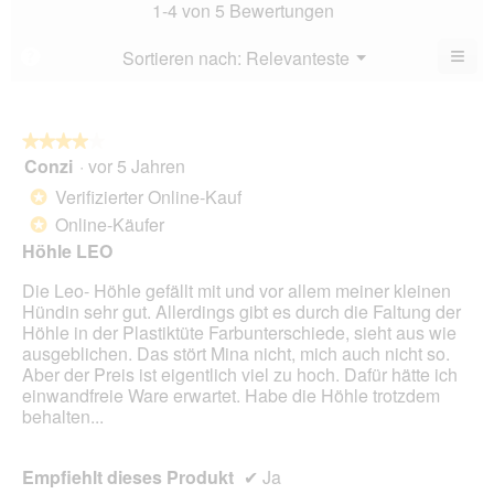
Bew
1-4 von 5 Bewertungen
von
5
5.
von
≡
Menü
Sortieren nach:
Relevanteste
?
▼
5.
Wen
Sie
auf
die
folg
★★★★★
★★★★★
Scha
Conzi
·
vor 5 Jahren
4
klic
von
wird
Verifizierter Online-Kauf
*
der
5
unte
Online-Käufer
*
Sternen.
aufg
Höhle LEO
Inhal
aktua
Die Leo- Höhle gefällt mit und vor allem meiner kleinen
Hündin sehr gut. Allerdings gibt es durch die Faltung der
Höhle in der Plastiktüte Farbunterschiede, sieht aus wie
ausgeblichen. Das stört Mina nicht, mich auch nicht so.
Aber der Preis ist eigentlich viel zu hoch. Dafür hätte ich
einwandfreie Ware erwartet. Habe die Höhle trotzdem
behalten...
Empfiehlt dieses Produkt
✔
Ja