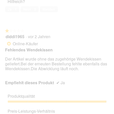
Hilfreich?
2
von
Ja ·
1
Nein ·
0
Melden
5
★★★★★
★★★★★
diddi1965
·
vor 2 Jahren
1
von
Online-Käufer
*
5
Fehlendes Wendekissen
Sternen.
Der Artikel wurde ohne das zugehörige Wendekissen
geliefert.Bei der erneuten Bestellung fehlte ebenfalls das
Wendekissen.Die Abwicklung läuft noch.
Empfiehlt dieses Produkt
✔
Ja
Produktqualität
Produktqualität,
5
Preis-Leistungs-Verhältnis