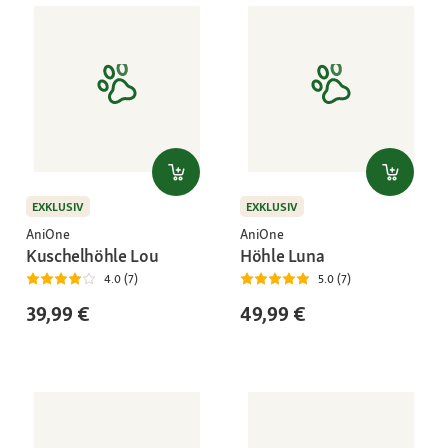
EXKLUSIV
EXKLUSIV
AniOne
AniOne
Kuschelhöhle Lou
Höhle Luna
4.0 (7)
5.0 (7)
39,99 €
49,99 €