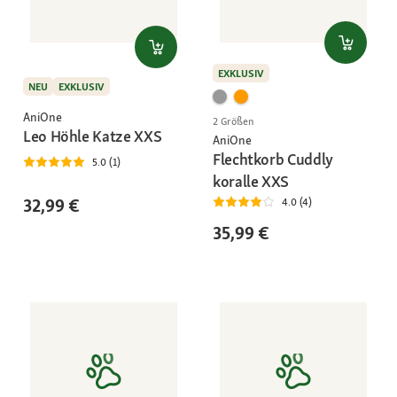
EXKLUSIV
NEU
EXKLUSIV
AniOne
2 Größen
Leo Höhle Katze XXS
AniOne
Flechtkorb Cuddly
5.0 (1)
koralle XXS
32,99 €
4.0 (4)
35,99 €