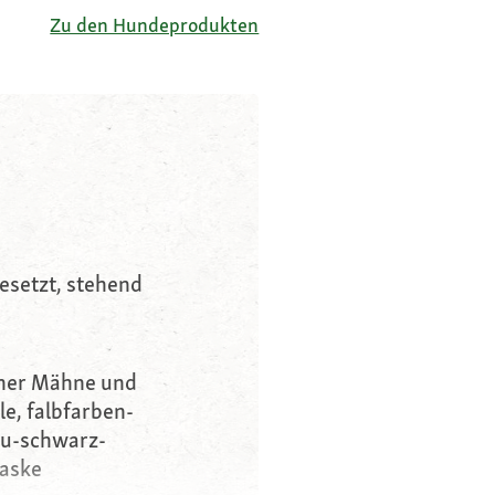
Zu den Hundeprodukten
gesetzt, stehend
icher Mähne und
le, falbfarben-
au-schwarz-
Maske