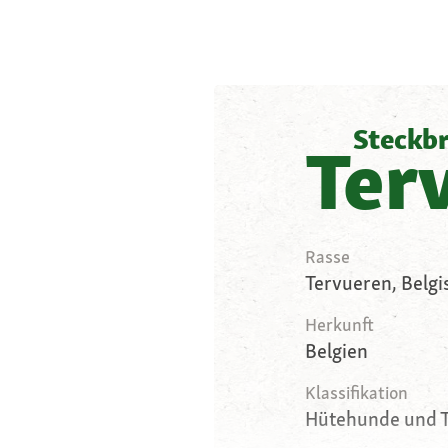
Steckbr
Ter
Rasse
Tervueren, Belg
Herkunft
Belgien
Klassifikation
Hütehunde und 