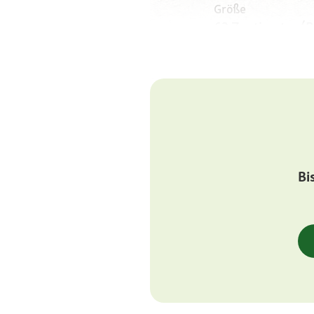
Größe
62 Zentimeter (R
(Hündinnen)
Gewicht
25 bis 30 Kilogr
Kilogramm (Hün
Körperbau
quadratisch, har
Bi
Augen
mittelgroß, leic
dunkelbraun
Ohren