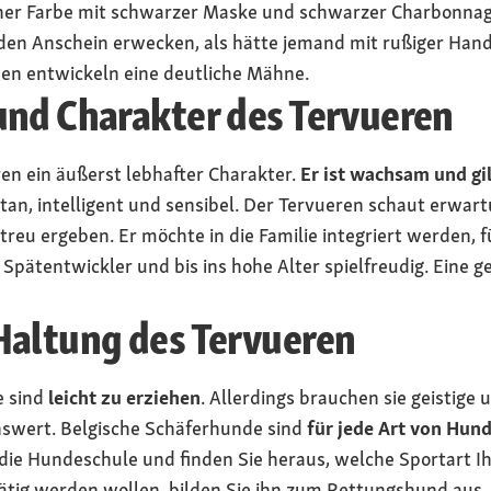
uner Farbe mit schwarzer Maske und schwarzer Charbonnag
 den Anschein erwecken, als hätte jemand mit rußiger Hand 
üden entwickeln eine deutliche Mähne.
und Charakter des Tervueren
eren ein äußerst lebhafter Charakter.
Er ist wachsam und gil
ontan, intelligent und sensibel. Der Tervueren schaut erwa
treu ergeben. Er möchte in die Familie integriert werden, f
 Spätentwickler und bis ins hohe Alter spielfreudig. Eine g
Haltung des Tervueren
e sind
leicht zu erziehen
. Allerdings brauchen sie geistige 
nswert. Belgische Schäferhunde sind
für jede Art von Hund
die Hundeschule und finden Sie heraus, welche Sportart 
tätig werden wollen, bilden Sie ihn zum Rettungshund aus.