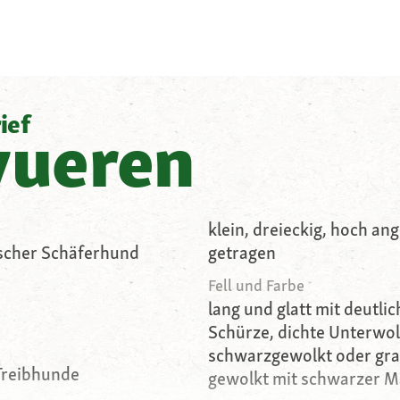
ief
vueren
klein, dreieckig, hoch an
ischer Schäferhund
getragen
Fell und Farbe
lang und glatt mit deutl
Schürze, dichte Unterwol
schwarzgewolkt oder gr
Treibhunde
gewolkt mit schwarzer 