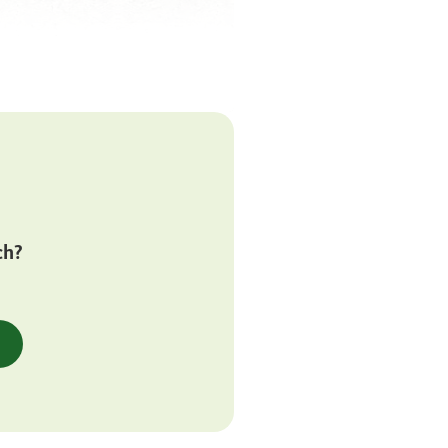
Belgischen
aktionsbereit
 Woche bürsten,
Unterwolle
ch?
 Epilepsie