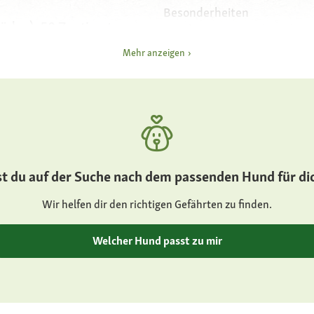
Besonderheiten
üden), 58 Zentimeter
langhaarige Spielart des 
Schäferhundes
Mehr anzeigen
Charakter
amm (Rüden), 20 bis 25
wachsam, rege, lebhaft, 
dinnen)
Pflege
pflegeleicht, einmal pro
monisch, athletisch
während des Abhaarens 
st du auf der Suche nach dem passenden Hund für di
ausbürsten
Wir helfen dir den richtigen Gefährten zu finden.
ht mandelförmig,
Gesundheit
robuste Rasse, selten
Welcher Hund passt zu mir
Hüftgelenksdysplasie und