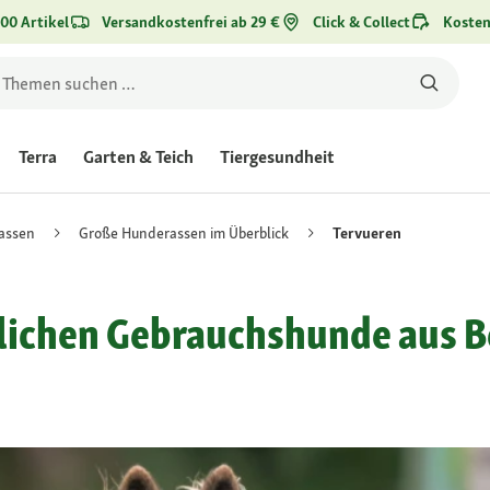
00 Artikel
Versandkostenfrei ab 29 €
Click & Collect
Kosten
Terra
Garten & Teich
Tiergesundheit
assen
Große Hunderassen im Überblick
Tervueren
tlichen Gebrauchshunde aus B