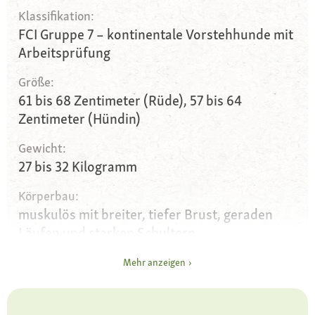
Klassifikation:
FCI Gruppe 7 – kontinentale Vorstehhunde mit
Arbeitsprüfung
Größe:
61 bis 68 Zentimeter (Rüde), 57 bis 64
Zentimeter (Hündin)
Gewicht:
27 bis 32 Kilogramm
Körperbau:
muskulös mit breiter, tiefer Brust, geraden
Läufen und starken Schultern
Augen:
Mehr anzeigen
braun mit lebhaftem Ausdruck
Ohren: