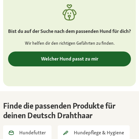
mittelgroß, hoch und breit angesetzt
Fell und Farbe:
dicht, drahtig und wasserabweisend, in Braun
Bist du auf der Suche nach dem passenden Hund für dich?
mit und ohne weißem Brustfleck sowie Hell-,
Schwarz- und Braunschimmel mit und ohne
Wir helfen dir den richtigen Gefährten zu finden.
Platten
Welcher Hund passt zu mir
Besonderheiten:
für den Einsatz als Jagdhund gezüchtet, daher
nicht als reiner Familienhund geeignet
Charakter
selbstbewusst, intelligent, lernfreudig und
Finde die passenden Produkte für
ausgeglichen
deinen Deutsch Drahthaar
Pflege:
unkompliziert, gelegentlich bürsten
Hundefutter
Hundepflege & Hygiene