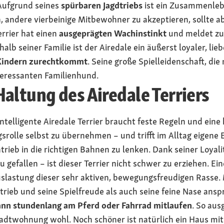
Aufgrund seines
spürbaren Jagdtriebs
ist ein Zusammenleb
, andere vierbeinige Mitbewohner zu akzeptieren, sollte ab
errier hat einen
ausgeprägten Wachinstinkt
und meldet zuv
lb seiner Familie ist der Airedale ein äußerst loyaler, li
 Kindern zurechtkommt
. Seine große Spielleidenschaft, die
teressanten Familienhund.
altung des Airedale Terriers
telligente Airedale Terrier braucht feste Regeln und eine
ungsrolle selbst zu übernehmen – und trifft im Alltag eigene 
rieb in die richtigen Bahnen zu lenken. Dank seiner Loyali
u gefallen – ist dieser Terrier nicht schwer zu erziehen. Ein
Auslastung dieser sehr aktiven, bewegungsfreudigen Rasse.
trieb und seine Spielfreude als auch seine feine Nase ansp
nn stundenlang am Pferd oder Fahrrad mitlaufen
. So aus
 Stadtwohnung wohl. Noch schöner ist natürlich ein Haus m