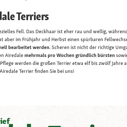
ale Terriers
pezielles Fell. Das Deckhaar ist eher rau und wellig, währe
 hat aber im Frühjahr und Herbst einen spürbaren Fellwechs
onell bearbeitet werden
. Scheren ist nicht der richtige Umg
en Airedale
mehrmals pro Wochen gründlich bürsten
sowie
Pflege werden die großen Terrier etwa elf bis zwölf Jahre al
iredale Terrier finden Sie bei uns!
ief