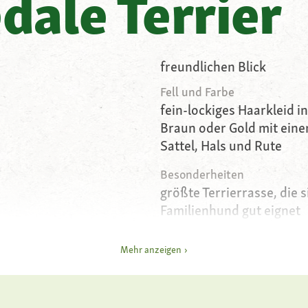
dale Terrier
freundlichen Blick
Fell und Farbe
fein-lockiges Haarkleid i
Braun oder Gold mit ein
Sattel, Hals und Rute
Besonderheiten
größte Terrierrasse, die s
Familienhund gut eignet
ramm
Charakter
Mehr anzeigen
aufmerksam, verspielt, v
ramm
wachsam
Pflege