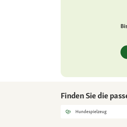
kräftig, muskulö
Augen
klein, dreieckig
Bi
Ohren
dunkel und klei
Finden Sie die pass
Hundespielzeug