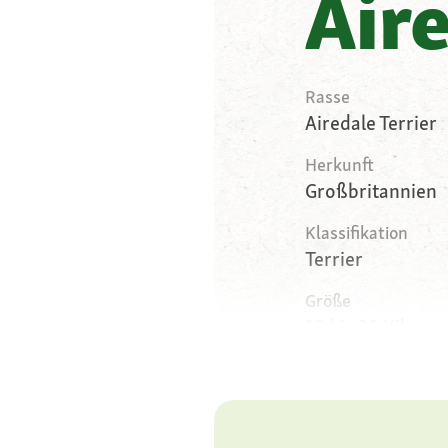
Aire
Rasse
Airedale Terrier
Herkunft
Großbritannien
Klassifikation
Terrier
Größe
18 bis 29 Kilog
Gewicht
18 bis 29 Kilog
Körperbau