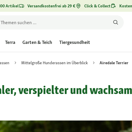
00 Artikel
Versandkostenfrei ab 29 €
Click & Collect
Kosten
Terra
Garten & Teich
Tiergesundheit
assen
Mittelgroße Hunderassen im Überblick
Airedale Terrier
oyaler, verspielter und wachs