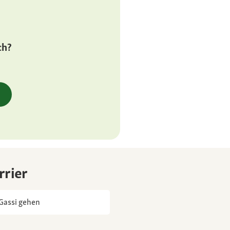
l, dafür wenig
ch?
g für Herz-,
nkungen
rrier
Gassi gehen