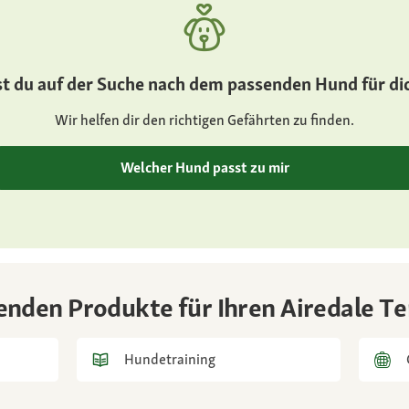
s, mit langen Beinen
pflegeintensives Trimmfel
haarend
, dunkelbraun
Gesundheit
st du auf der Suche nach dem passenden Hund für di
gelegentliche Veranlagun
Wir helfen dir den richtigen Gefährten zu finden.
Gelenk- und Augenerkra
n mit einem wachsamen,
Welcher Hund passt zu mir
enden Produkte für Ihren Airedale Te
Hundetraining