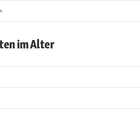
n
en im Alter