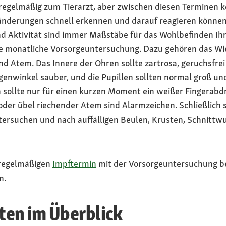
egelmäßig zum Tierarzt, aber zwischen diesen Terminen k
nderungen schnell erkennen und darauf reagieren können.
nd Aktivität sind immer Maßstäbe für das Wohlbefinden Ih
se monatliche Vorsorgeuntersuchung. Dazu gehören das Wieg
d Atem. Das Innere der Ohren sollte zartrosa, geruchsfrei
enwinkel sauber, und die Pupillen sollten normal groß und
h sollte nur für einen kurzen Moment ein weißer Fingerabd
der übel riechender Atem sind Alarmzeichen. Schließlich s
tersuchen und nach auffälligen Beulen, Krusten, Schnitt
 regelmäßigen
Impftermin
mit der Vorsorgeuntersuchung be
n.
en im Überblick