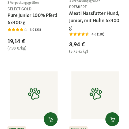
3 Verpackungsgrößen
3 Verpackungsgrößen
PREMIERE
SELECT GOLD
Meati Nassfutter Hund,
Pure Junior 100% Pferd
Junior, mit Huhn 6x400
6x400 g
g
3.9 (23)
4.6 (118)
19,14 €
8,94 €
(7,98 €/kg)
(3,73 €/kg)