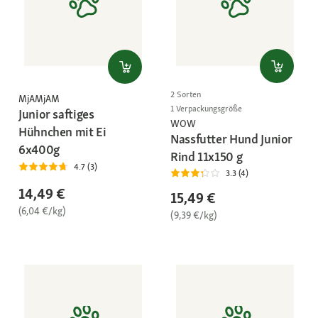
2 Sorten
MjAMjAM
1 Verpackungsgröße
Junior saftiges
WOW
Hühnchen mit Ei
Nassfutter Hund Junior
6x400g
Rind 11x150 g
4.7 (3)
3.3 (4)
14,49 €
15,49 €
(6,04 €/kg)
(9,39 €/kg)