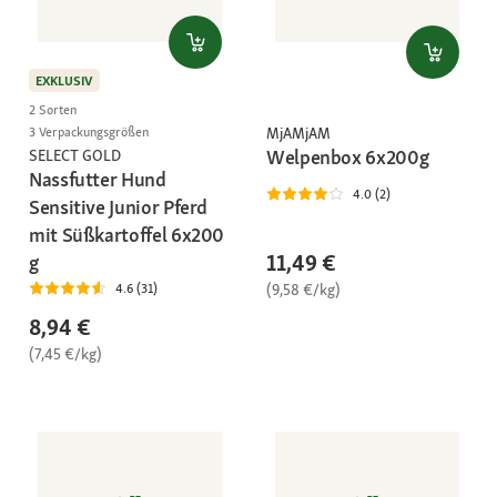
EXKLUSIV
2 Sorten
MjAMjAM
3 Verpackungsgrößen
Welpenbox 6x200g
SELECT GOLD
Nassfutter Hund
4.0 (2)
Sensitive Junior Pferd
mit Süßkartoffel 6x200
11,49 €
g
(9,58 €/kg)
4.6 (31)
8,94 €
(7,45 €/kg)