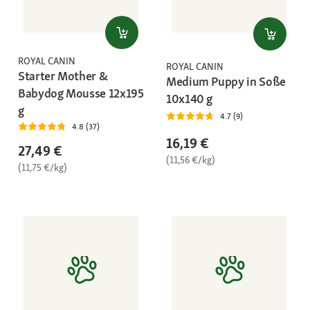
ROYAL CANIN
ROYAL CANIN
Starter Mother &
Medium Puppy in Soße
Babydog Mousse 12x195
10x140 g
g
4.7 (9)
4.8 (37)
16,19 €
27,49 €
(11,56 €/kg)
(11,75 €/kg)