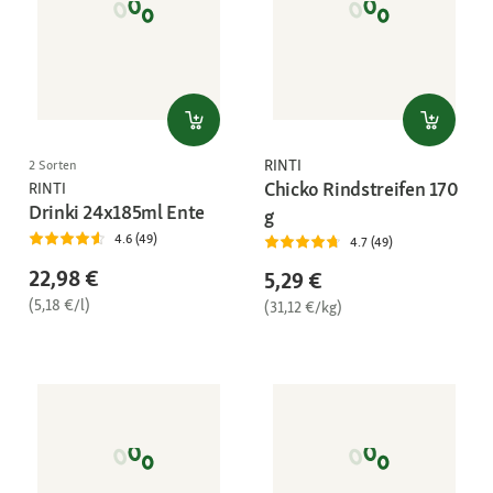
RINTI
2 Sorten
Chicko Rindstreifen 170
RINTI
Drinki 24x185ml Ente
g
4.6 (49)
4.7 (49)
22,98 €
5,29 €
(5,18 €/l)
(31,12 €/kg)