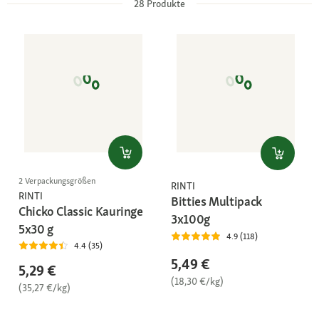
28
Produkte
2 Verpackungsgrößen
RINTI
RINTI
Bitties Multipack
Chicko Classic Kauringe
3x100g
5x30 g
4.9 (118)
4.4 (35)
5,49 €
5,29 €
(18,30 €/kg)
(35,27 €/kg)