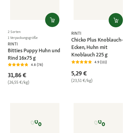
2 Sorten
RINTI
1 Verpackungsgröße
Chicko Plus Knoblauch-
RINTI
Ecken, Huhn mit
Bitties Puppy Huhn und
Knoblauch 225 g
Rind 16x75 g
4.9 (111)
4.8 (78)
5,29 €
31,86 €
(23,51 €/kg)
(26,55 €/kg)