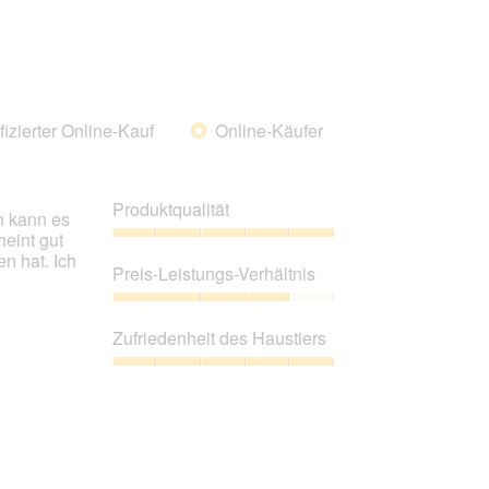
fizierter Online-Kauf
Online-Käufer
*
Produktqualität
n kann es
heint gut
Produktqualität,
n hat. Ich
5
Preis-Leistungs-Verhältnis
von
5
Preis-
Leistungs-
Zufriedenheit des Haustiers
Verhältnis,
4
Zufriedenheit
von
des
5
Haustiers,
5
von
5