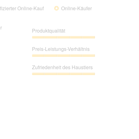
fizierter Online-Kauf
Online-Käufer
*
r
Produktqualität
Produktqualität,
5
Preis-Leistungs-Verhältnis
von
5
Preis-
Leistungs-
Zufriedenheit des Haustiers
Verhältnis,
5
Zufriedenheit
von
des
5
Haustiers,
5
von
5