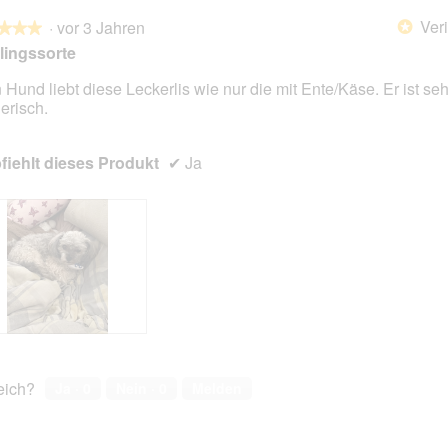
Veri
·
vor 3 Jahren
*
★★★
★★★
lingssorte
 Hund liebt diese Leckerlis wie nur die mit Ente/Käse. Er ist seh
erisch.
en.
iehlt dieses Produkt
✔
Ja
reich?
Ja ·
0
Nein ·
0
Melden