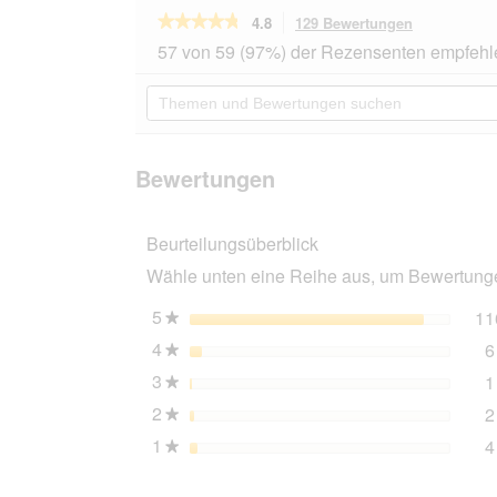
★★★★★
★★★★★
4.8
129 Bewertungen
Mit
dieser
4.8
57 von 59 (97%) der Rezensenten empfehl
von
Aktion
5
navigierst
Themen
Sternen.
du
und
Bewertungen
zu
Bewertungen
lesen
den
suchen
für
Bewertunge
RINTI
Bewertungen
Chicko
Plus
Gemüsetaler,
Beurteilungsüberblick
Ente
mit
Wähle unten eine Reihe aus, um Bewertungen
Gemüse
12x80
g
5
Sterne
11
★
4
Sterne
6
★
3
Sterne
1
★
2
Sterne
2
★
1
Sterne
4
★