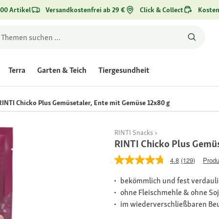
00 Artikel
Versandkostenfrei ab 29 €
Click & Collect
Kosten
Terra
Garten & Teich
Tiergesundheit
RINTI Chicko Plus Gemüsetaler, Ente mit Gemüse 12x80 g
RINTI Snacks
RINTI Chicko Plus Gemüs
4.8
(129)
Produ
bekömmlich und fest verdaul
ohne Fleischmehle & ohne So
im wiederverschließbaren Be