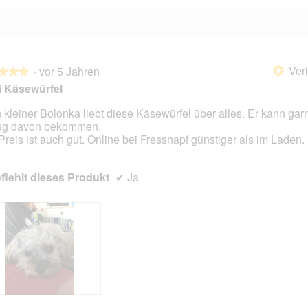
Veri
·
vor 5 Jahren
*
★★★
★★★
i Käsewürfel
 kleiner Bolonka liebt diese Käsewürfel über alles. Er kann garn
ug davon bekommen.
en.
Preis ist auch gut. Online bei Fressnapf günstiger als im Laden.
iehlt dieses Produkt
✔
Ja