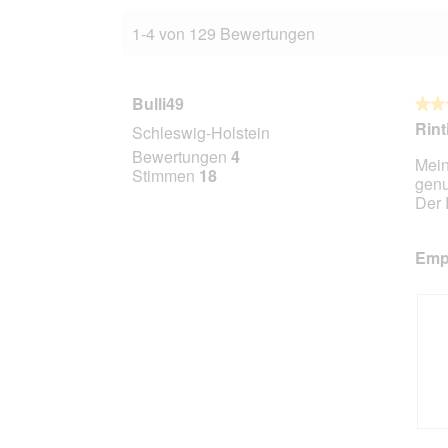
1-4 von 129 Bewertungen
Bulli49
★★
★★
5
Rint
Schleswig-Holstein
von
Bewertungen
4
Mein
5
Stimmen
18
gen
Stern
Der 
Empf
B
F