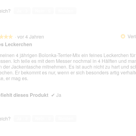
reich?
Ja ·
3
Nein ·
0
Melden
Veri
·
vor 4 Jahren
*
★★★
★★★
es Leckerchen
meinen 4 jährigen Bolonka-Terrier-Mix ein feines Leckerchen für
ssen. Ich teile es mit dem Messer nochmal in 4 Hälften und ma
en.
in der Jackentasche mitnehmen. Es ist auch nicht zu hart und sc
iechen. Er bekommt es nur, wenn er sich besonders artig verhalte
e, er mag es.
iehlt dieses Produkt
✔
Ja
reich?
Ja ·
3
Nein ·
0
Melden