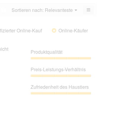
5.
von
≡
Menü
Sortieren nach:
Relevanteste
?
5.
▼
Wenn
Sie
auf
die
fizierter Online-Kauf
Online-Käufer
*
folgende
Schaltfläche
klicken,
wird
icht
der
Produktqualität
unten
aufgeführte
Inhalt
Produktqualität,
aktualisiert
5
Preis-Leistungs-Verhältnis
von
5
Preis-
Leistungs-
Zufriedenheit des Haustiers
Verhältnis,
5
Zufriedenheit
von
des
5
Haustiers,
5
von
5