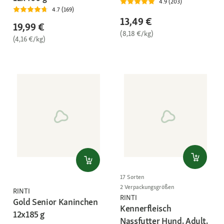
4.9 (203)
4.7 (169)
13,49 €
19,99 €
(8,18 €/kg)
(4,16 €/kg)
17 Sorten
2 Verpackungsgrößen
RINTI
RINTI
Gold Senior Kaninchen
Kennerfleisch
12x185 g
Nassfutter Hund, Adult,