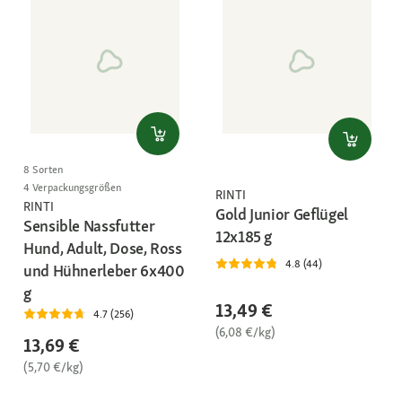
8 Sorten
4 Verpackungsgrößen
RINTI
RINTI
Gold Junior Geflügel
Sensible Nassfutter
12x185 g
Hund, Adult, Dose, Ross
4.8 (44)
und Hühnerleber 6x400
g
13,49 €
4.7 (256)
(6,08 €/kg)
13,69 €
(5,70 €/kg)