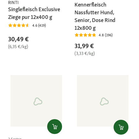
RINTI
Kennerfleisch
Singlefleisch Exclusive
Nassfutter Hund,
Ziege pur 12x400 g
Senior, Dose Rind
4.6 (419)
12x800 g
4.8 (196)
30,49 €
31,99 €
(6,35 €/kg)
(3,33 €/kg)
2 Sorten