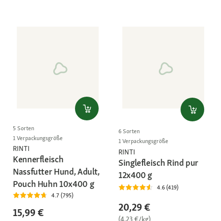
5 Sorten
6 Sorten
1 Verpackungsgröße
1 Verpackungsgröße
RINTI
RINTI
Kennerfleisch
Singlefleisch Rind pur
Nassfutter Hund, Adult,
12x400 g
Pouch Huhn 10x400 g
4.6 (419)
4.7 (795)
20,29 €
15,99 €
(4,23 €/kg)