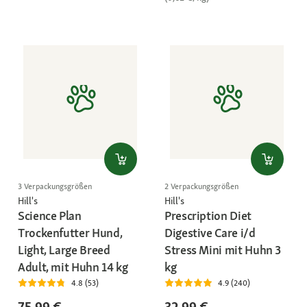
3 Verpackungsgrößen
2 Verpackungsgrößen
Hill's
Hill's
Science Plan
Prescription Diet
Trockenfutter Hund,
Digestive Care i/d
Light, Large Breed
Stress Mini mit Huhn 3
Adult, mit Huhn 14 kg
kg
4.8 (53)
4.9 (240)
75,99 €
32,99 €