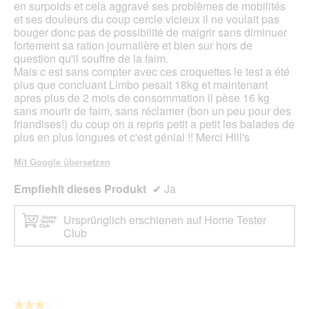
d
i
m
en surpoids et cela aggravé ses problèmes de mobilités
g
t
o
et ses douleurs du coup cercle vicieux il ne voulait pas
e
t
d
bouger donc pas de possibilité de maigrir sans diminuer
ö
l
a
fortement sa ration journalière et bien sur hors de
f
e
l
question qu'il souffre de la faim.
f
r
e
Mais c est sans compter avec ces croquettes le test a été
n
e
s
plus que concluant Limbo pesait 18kg et maintenant
e
u
D
apres plus de 2 mois de consommation il pèse 16 kg
t
n
i
sans mourir de faim, sans réclamer (bon un peu pour des
.
d
a
friandises!) du coup on a repris petit a petit les balades de
g
l
plus en plus longues et c'est génial !! Merci Hill's
r
o
o
g
Mit Google übersetzen
ß
f
e
e
Empfiehlt dieses Produkt
✔
Ja
H
l
u
d
Ursprünglich erschienen auf Home Tester
n
g
Club
d
e
e
ö
f
f
n
e
★★★★★
★★★★★