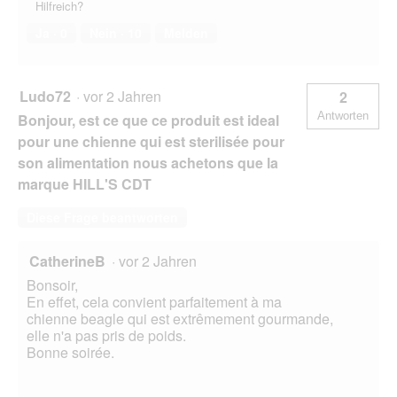
Hilfreich?
Ja ·
0
Nein ·
10
Melden
Ludo72
·
vor 2 Jahren
2
Antworten
Bonjour, est ce que ce produit est ideal
pour une chienne qui est sterilisée pour
son alimentation nous achetons que la
marque HILL'S CDT
Diese Frage beantworten
CatherineB
·
vor 2 Jahren
Bonsoir,
En effet, cela convient parfaitement à ma
chienne beagle qui est extrêmement gourmande,
elle n'a pas pris de poids.
Bonne soirée.