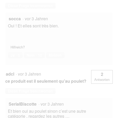
Diese Frage beantworten
socca
·
vor 3 Jahren
Oui ! Et elles sont très bien.
Hilfreich?
Ja ·
0
Nein ·
10
Melden
adcl
·
vor 3 Jahren
2
Antworten
ce produit est il seulement qu'au poulet?
Diese Frage beantworten
SerialBiscotte
·
vor 3 Jahren
Et bien oui au poulet sinon c’est une autre
catégorie , regardez les autres …