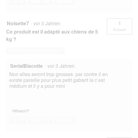
Ja ·
0
Nein ·
10
Melden
Noisette7
·
vor 3 Jahren
1
Antwort
Ce produit est il adapté aux chiens de 5
kg ?
Diese Frage beantworten
SerialBiscotte
·
vor 3 Jahren
Non elles seront trop grosses par contre il en
existe pareille pour plus petit gabarit la c’est
médium et il y a pour mini
Hilfreich?
Ja ·
0
Nein ·
10
Melden