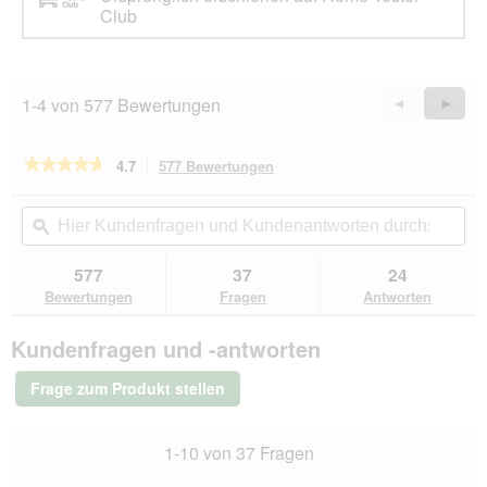
Club
n
e
t
.
1-4 von 577 Bewertungen
Zurück
◄
Weiter
►
Reviews
Revie
★★★★★
★★★★★
4.7
577 Bewertungen
Mit
dieser
4.7
von
Aktion
Hier
Hie
5
navigierst
Kundenfragen
ϙ
Kun
Sternen.
du
und
un
Bewertungen
zu
Kundenantworten
Kun
577
37
24
lesen
den
durchsuchen
du
für
Bewertungen
Fragen
Antworten
Bewertungen.
Hill's
Science
Kundenfragen und -antworten
Plan
Trockenfutter
Hund,
Frage zum Produkt stellen
Perfect
Weight,
Medium
1-10 von 37 Fragen
Adult,
mit
Huhn