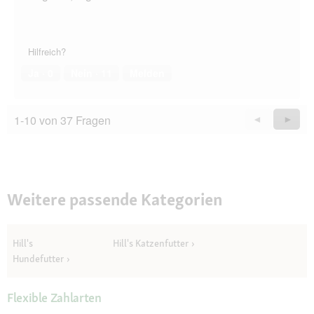
Hilfreich?
Ja ·
0
Nein ·
11
Melden
1-10 von 37 Fragen
Zurück
◄
Weiter
►
Questions
Quest
Weitere passende Kategorien
Hill's
Hill's Katzenfutter
Hundefutter
Flexible Zahlarten