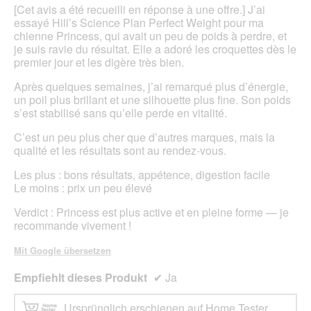
e
i
Sternen.
[Cet avis a été recueilli en réponse à une offre.] J’ai
l
n
essayé Hill’s Science Plan Perfect Weight pour ma
d
m
chienne Princess, qui avait un peu de poids à perdre, et
g
o
je suis ravie du résultat. Elle a adoré les croquettes dès le
e
d
premier jour et les digère très bien.
ö
a
f
Après quelques semaines, j’ai remarqué plus d’énergie,
l
f
un poil plus brillant et une silhouette plus fine. Son poids
e
n
s’est stabilisé sans qu’elle perde en vitalité.
s
e
D
t
C’est un peu plus cher que d’autres marques, mais la
i
.
qualité et les résultats sont au rendez-vous.
a
l
Les plus : bons résultats, appétence, digestion facile
o
Le moins : prix un peu élevé
g
f
Verdict : Princess est plus active et en pleine forme — je
e
recommande vivement !
l
d
Mit Google übersetzen
g
e
Empfiehlt dieses Produkt
✔
Ja
ö
f
Ursprünglich erschienen auf Home Tester
f