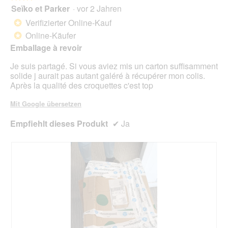
t
Seïko et Parker
·
vor 2 Jahren
3
.
von
Verifizierter Online-Kauf
*
5
Online-Käufer
*
Sternen.
Emballage à revoir
Je suis partagé. Si vous aviez mis un carton suffisamment
solide j aurait pas autant galéré à récupérer mon colis.
Après la qualité des croquettes c'est top
Mit Google übersetzen
Empfiehlt dieses Produkt
✔
Ja