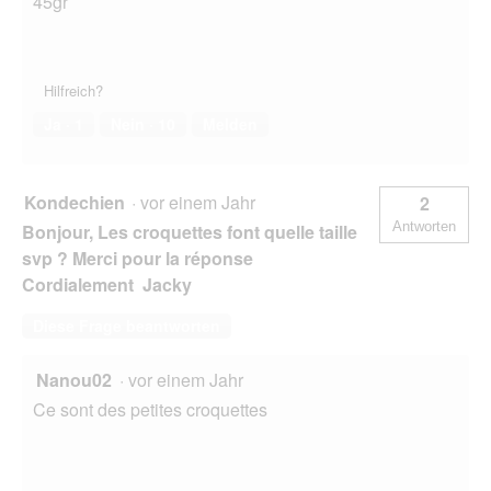
45gr
Hilfreich?
Ja ·
1
Nein ·
10
Melden
Kondechien
·
vor einem Jahr
2
Antworten
Bonjour, Les croquettes font quelle taille
svp ? Merci pour la réponse
Cordialement Jacky
Diese Frage beantworten
Nanou02
·
vor einem Jahr
Ce sont des petites croquettes