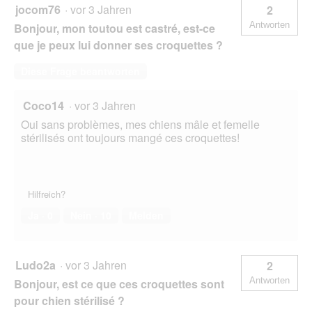
jocom76
·
vor 3 Jahren
2
Antworten
Bonjour, mon toutou est castré, est-ce
que je peux lui donner ses croquettes ?
Diese Frage beantworten
Coco14
·
vor 3 Jahren
Oui sans problèmes, mes chiens mâle et femelle
stérilisés ont toujours mangé ces croquettes!
Hilfreich?
Ja ·
0
Nein ·
10
Melden
Ludo2a
·
vor 3 Jahren
2
Antworten
Bonjour, est ce que ces croquettes sont
pour chien stérilisé ?