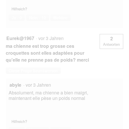
Hilfreich?
Ja ·
0
Nein ·
10
Melden
Eurek@1967
·
vor 3 Jahren
2
Antworten
ma chienne est trop grosse ces
croquettes sont elles adaptées pour
qu'elle ne prenne pas de poids? merci
Diese Frage beantworten
abyle
·
vor 3 Jahren
Absolument, ma chienne a bien maigri,
maintenant elle pèse un poids normal
Hilfreich?