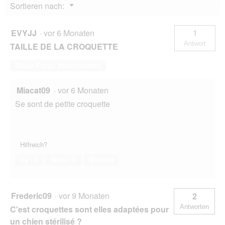
Menü
Sortieren nach:
12
▼
kg
EVYJJ
·
vor 6 Monaten
1
Antwort
TAILLE DE LA CROQUETTE
Diese Frage beantworten
Miacat09
·
vor 6 Monaten
Se sont de petite croquette
Hilfreich?
Ja ·
0
Nein ·
0
Melden
Frederic09
·
vor 9 Monaten
2
Antworten
C'est croquettes sont elles adaptées pour
un chien stérilisé ?