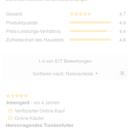
Ge
Gesamt
4.7
★★★★★
★★★★★
Dur
Pro
Produktqualität
4.8
Bew
Dur
4.7
Pre
Preis-Leistungs-Verhältnis
4.4
Bew
von
Lei
4.8
Zuf
Zufriedenheit des Haustiers
4.8
5.
Ver
von
des
Dur
5.
Hau
Bew
Dur
4.4
Bew
1-4 von 577 Bewertungen
von
4.8
5.
von
≡
Menü
Sortieren nach:
Relevanteste
?
▼
5.
Wen
Sie
auf
die
folg
★★★★★
★★★★★
Scha
Irmengard
·
vor 4 Jahren
5
klic
von
wird
Verifizierter Online-Kauf
*
der
5
unte
Online-Käufer
*
Sternen.
aufg
Hervorragendes Trockenfutter
Inhal
aktua