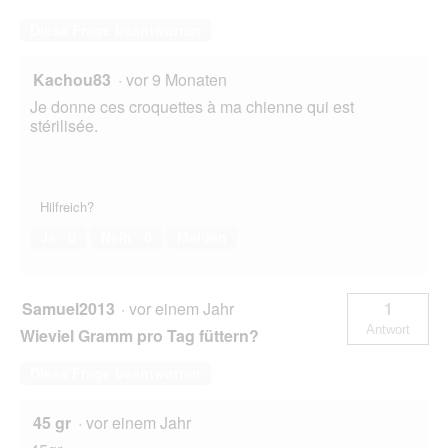
Diese Frage beantworten
Kachou83
·
vor 9 Monaten
Je donne ces croquettes à ma chienne qui est
stérilisée.
Hilfreich?
Ja ·
0
Nein ·
0
Melden
Samuel2013
·
vor einem Jahr
1
Antwort
Wieviel Gramm pro Tag füttern?
Diese Frage beantworten
45 gr
·
vor einem Jahr