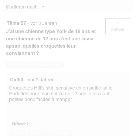
&
Menü
Sortieren nach:
Mini
▼
Adult,
mit
Huhn
Titine 57
·
vor 3 Jahren
1
1,5
Antwort
J'ai une chienne type York de 18 ans et
kg
une chienne de 12 ans c'est une lassa
apsso, quelles croquettes leur
conviennent ?
Diese Frage beantworten
Cat53
·
vor 3 Jahren
Croquettes Hill's skin sensitive chien petite taille
Parfaites pour mon shitzu de 12 ans, elles sont
petites donc faciles à manger
Hilfreich?
Ja ·
0
Nein ·
0
Melden