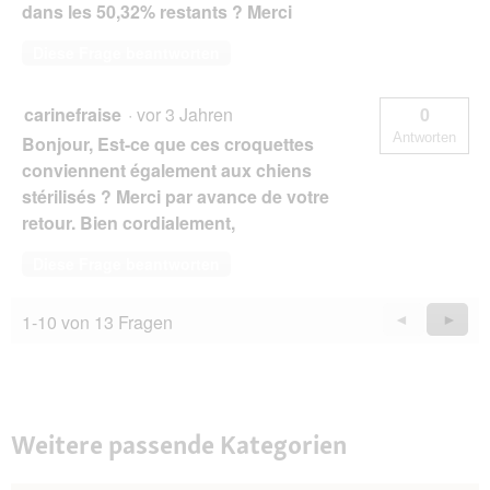
dans les 50,32% restants ? Merci
Diese Frage beantworten
carinefraise
·
vor 3 Jahren
0
Antworten
Bonjour, Est-ce que ces croquettes
conviennent également aux chiens
stérilisés ? Merci par avance de votre
retour. Bien cordialement,
Diese Frage beantworten
1-10 von 13 Fragen
Zurück
◄
Weiter
►
Questions
Quest
Weitere passende Kategorien