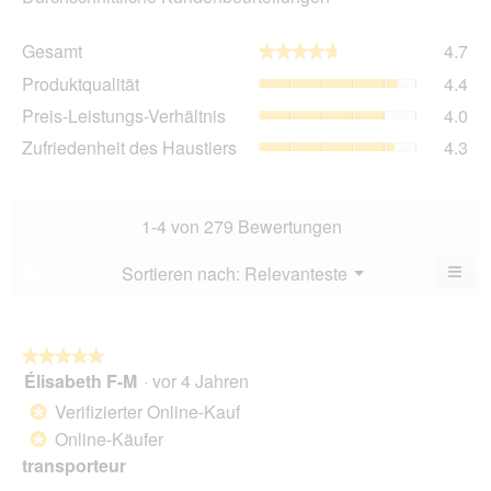
Ge
Gesamt
4.7
★★★★★
★★★★★
Dur
Pro
Produktqualität
4.4
Bew
Dur
4.7
Pre
Preis-Leistungs-Verhältnis
4.0
Bew
von
Lei
4.4
Zuf
Zufriedenheit des Haustiers
4.3
5.
Ver
von
des
Dur
5.
Hau
Bew
Dur
4
Bew
1-4 von 279 Bewertungen
von
4.3
5.
von
≡
Menü
Sortieren nach:
Relevanteste
?
▼
5.
Wen
Sie
auf
die
folg
★★★★★
★★★★★
Scha
Élisabeth F-M
·
vor 4 Jahren
5
klic
von
wird
Verifizierter Online-Kauf
*
der
5
unte
Online-Käufer
*
Sternen.
aufg
transporteur
Inhal
aktua