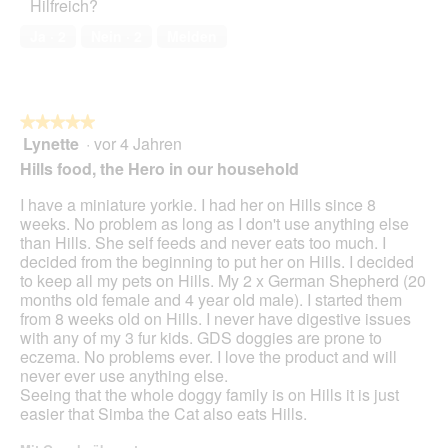
Hilfreich?
Ja ·
2
Nein ·
2
Melden
★★★★★
★★★★★
Lynette
·
vor 4 Jahren
5
von
Hills food, the Hero in our household
5
Sternen.
I have a miniature yorkie. I had her on Hills since 8
weeks. No problem as long as I don't use anything else
than Hills. She self feeds and never eats too much. I
decided from the beginning to put her on Hills. I decided
to keep all my pets on Hills. My 2 x German Shepherd (20
months old female and 4 year old male). I started them
from 8 weeks old on Hills. I never have digestive issues
with any of my 3 fur kids. GDS doggies are prone to
eczema. No problems ever. I love the product and will
never ever use anything else.
Seeing that the whole doggy family is on Hills it is just
easier that Simba the Cat also eats Hills.