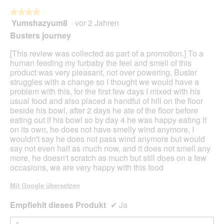
★★★★★
★★★★★
Yumshazyum8
·
vor 2 Jahren
4
von
Busters journey
5
Sternen.
[This review was collected as part of a promotion.] To a
human feeding my furbaby the feel and smell of this
product was very pleasant, not over powering, Buster
struggles with a change so I thought we would have a
problem with this, for the first few days I mixed with his
usual food and also placed a handful of hill on the floor
beside his bowl, after 2 days he ate of the floor before
eating out if his bowl so by day 4 he was happy eating it
on its own, he does not have smelly wind anymore, I
wouldn't say he does not pass wind anymore but would
say not even half as much now, and it does not smell any
more, he doesn't scratch as much but still does on a few
occasions, we are very happy with this food
Mit Google übersetzen
Empfiehlt dieses Produkt
✔
Ja