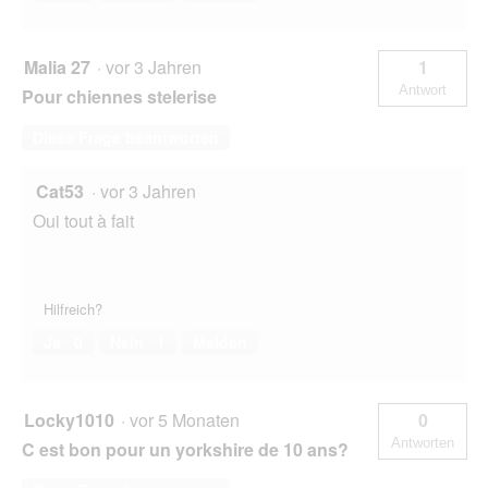
Malia 27
·
vor 3 Jahren
1
Antwort
Pour chiennes stelerise
Diese Frage beantworten
Cat53
·
vor 3 Jahren
Oui tout à fait
Hilfreich?
Ja ·
0
Nein ·
1
Melden
Locky1010
·
vor 5 Monaten
0
Antworten
C est bon pour un yorkshire de 10 ans?