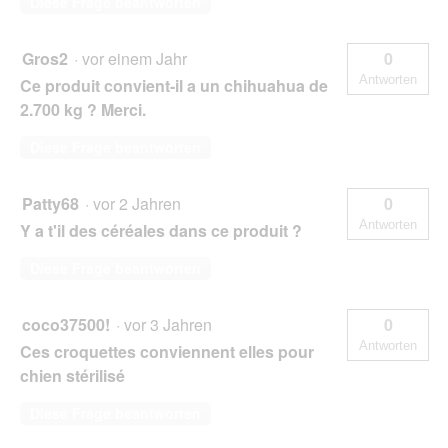
Diese Frage beantworten
Gros2
·
vor einem Jahr
0
Antworten
Ce produit convient-il a un chihuahua de
2.700 kg ? Merci.
Diese Frage beantworten
Patty68
·
vor 2 Jahren
0
Antworten
Y a t'il des céréales dans ce produit ?
Diese Frage beantworten
coco37500!
·
vor 3 Jahren
0
Antworten
Ces croquettes conviennent elles pour
chien stérilisé
Diese Frage beantworten