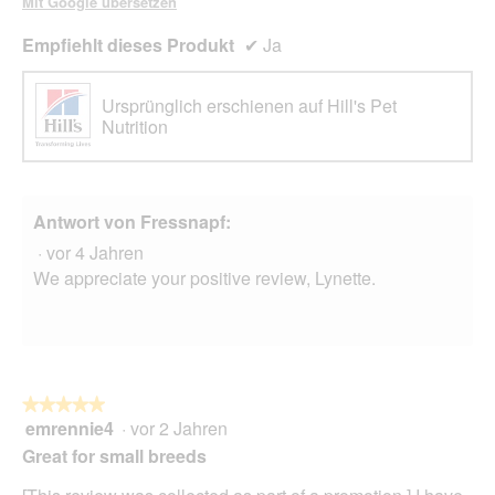
Mit Google übersetzen
Empfiehlt dieses Produkt
✔
Ja
Ursprünglich erschienen auf Hill's Pet
Nutrition
Antwort von Fressnapf:
·
vor 4 Jahren
We appreciate your positive review, Lynette.
★★★★★
★★★★★
emrennie4
·
vor 2 Jahren
5
von
Great for small breeds
5
Sternen.