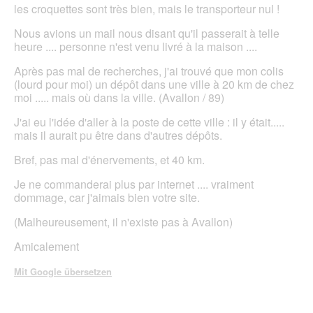
les croquettes sont très bien, mais le transporteur nul !
Nous avions un mail nous disant qu'il passerait à telle
heure .... personne n'est venu livré à la maison ....
Après pas mal de recherches, j'ai trouvé que mon colis
(lourd pour moi) un dépôt dans une ville à 20 km de chez
moi ..... mais où dans la ville. (Avallon / 89)
J'ai eu l'idée d'aller à la poste de cette ville : il y était.....
mais il aurait pu être dans d'autres dépôts.
Bref, pas mal d'énervements, et 40 km.
Je ne commanderai plus par internet .... vraiment
dommage, car j'aimais bien votre site.
(Malheureusement, il n'existe pas à Avallon)
Amicalement
Mit Google übersetzen