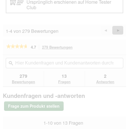
Ursprünglich erschienen auf Home Tester
Club
1-4 von 279 Bewertungen
Zurück
◄
Weiter
►
Reviews
Revie
★★★★★
★★★★★
4.7
279 Bewertungen
Mit
dieser
4.7
von
Aktion
Hier
Hie
5
navigierst
Kundenfragen
ϙ
Kun
Sternen.
du
und
un
Bewertungen
zu
Kundenantworten
Kun
279
13
2
lesen
den
durchsuchen
du
für
Bewertungen
Fragen
Antworten
Bewertungen.
Hill's
Science
Kundenfragen und -antworten
Plan
Trockenfutter
Hund,
Frage zum Produkt stellen
Sensitive
Stomach
&
1-10 von 13 Fragen
Skin,
Small