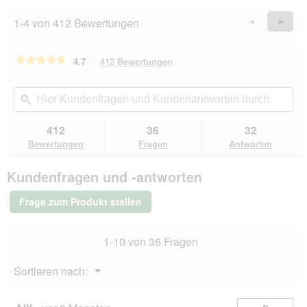
1-4 von 412 Bewertungen
Zurück
◄
Weiter
►
Reviews
Revie
★★★★★
★★★★★
4.7
412 Bewertungen
Mit
dieser
4.7
von
Aktion
Hier
Hie
5
navigierst
Kundenfragen
ϙ
Kun
Sternen.
du
und
un
Bewertungen
zu
Kundenantworten
Kun
412
36
32
lesen
den
durchsuchen
du
für
Bewertungen
Fragen
Antworten
Bewertungen.
Hill's
Science
Kundenfragen und -antworten
Plan
Trockenfutter
Hund,
Frage zum Produkt stellen
Large
Breed
Puppy,
1-10 von 36 Fragen
mit
Huhn
14,5
Menü
Sortieren nach:
kg
▼