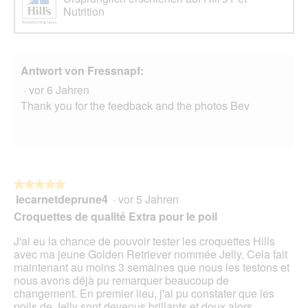
Nutrition
Antwort von Fressnapf:
·
vor 6 Jahren
Thank you for the feedback and the photos Bev
★★★★★
★★★★★
lecarnetdeprune4
·
vor 5 Jahren
5
von
Croquettes de qualité Extra pour le poil
5
Sternen.
J'ai eu la chance de pouvoir tester les croquettes Hills
avec ma jeune Golden Retriever nommée Jelly. Cela fait
maintenant au moins 3 semaines que nous les testons et
nous avons déjà pu remarquer beaucoup de
changement. En premier lieu, j'ai pu constater que les
poils de Jelly sont devenus brillants et doux alors,