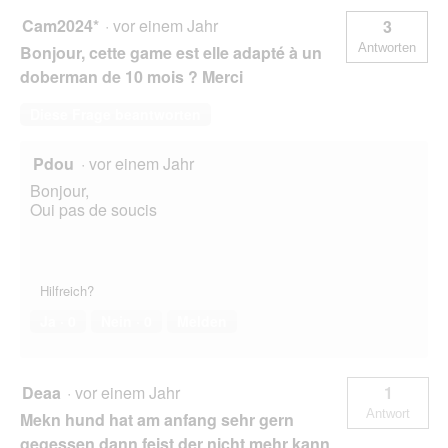
Cam2024*
·
vor einem Jahr
3
Antworten
Bonjour, cette game est elle adapté à un
doberman de 10 mois ? Merci
Diese Frage beantworten
Pdou
·
vor einem Jahr
Bonjour,
Oui pas de soucis
Hilfreich?
Ja ·
0
Nein ·
0
Melden
Deaa
·
vor einem Jahr
1
Antwort
Mekn hund hat am anfang sehr gern
gegessen dann feist der nicht mehr kann