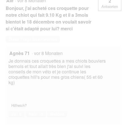
Allf
·
vor 8 Monaten
2
Antworten
Bonjour, j'ai acheté ces croquette pour
notre chiot qui fait 9.10 Kg et il a 3mois
bientot le 18 décembre on voulait savoir
si c'était adapté pour lui? merci
Diese Frage beantworten
Agnès 71
·
vor 8 Monaten
Je donnais ces croquettes a mes chiots bouviers
bernois et tout allait très bien j'ai suivi les
conseils de mon véto et je continue les
croquettes hill's pour mes gros chiens( 55 et 60
kg)
Hilfreich?
Ja ·
0
Nein ·
0
Melden