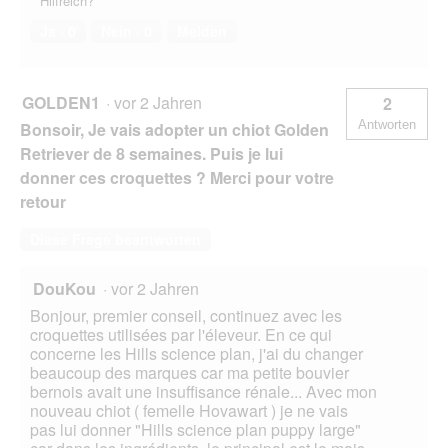
Hilfreich?
Ja ·
0
Nein ·
0
Melden
GOLDEN1
·
vor 2 Jahren
2
Antworten
Bonsoir, Je vais adopter un chiot Golden
Retriever de 8 semaines. Puis je lui
donner ces croquettes ? Merci pour votre
retour
Diese Frage beantworten
DouKou
·
vor 2 Jahren
Bonjour, premier conseil, continuez avec les
croquettes utilisées par l'éleveur. En ce qui
concerne les Hills science plan, j'ai du changer
beaucoup des marques car ma petite bouvier
bernois avait une insuffisance rénale... Avec mon
nouveau chiot ( femelle Hovawart ) je ne vais
pas lui donner "Hills science plan puppy large"