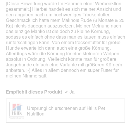
Sternen.
[Diese Bewertung wurde im Rahmen einer Werbeaktion
gesammelt.] Hierbei handelt es sich meiner Ansicht und
den angaben nach um hochwertiges Trockenfutter.
Geschmacklich hatte mein Malinois Rüde (6 Monate & 25
Kg) nichts dagegen auszusetzen. Meiner Meinung nach
das einzige Manko ist die doch zu kleine Körnung,
sodass es einfach ohne dass man es kauen muss einfach
runterschlingen kann. Von einem trockenfutter für große
Hunde erwarte ich dann auch eine große Körnung.
Allerdings wäre die Körnung für eine kleineren Welpen
absolut in Ordnung. Vielleicht könnte man für größere
Jungehunde einfach eine Variante mit größeren Körnern
anbieten. :-) Alles in allem dennoch ein super Futter für
meinen Nimmersatt.
Empfiehlt dieses Produkt
✔
Ja
Ursprünglich erschienen auf Hill's Pet
Nutrition