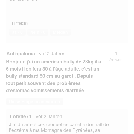
Hilfreich?
Ja ·
0
Nein ·
0
Melden
Katiapaloma
·
vor 2 Jahren
1
Antwort
Bonjour, j'ai un american bully de 23kg il a
6 mois il en fera 30 à l'âge adulte, c'est un
bully standard 50 cm au garot . Depuis
tout petit souvent des problèmes
d'estomac vomissements diarrhée
Diese Frage beantworten
Lorette71
·
vor 2 Jahren
J’ai du arrêté ces croquettes car elle donnait de
l’eczéma à ma Montagne des Pyrénées, sa