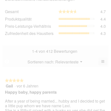
Ge
Gesamt
4.7
★★★★★
★★★★★
Dur
Pro
Produktqualität
4.4
Bew
Dur
4.7
Pre
Preis-Leistungs-Verhältnis
4.0
Bew
von
Lei
4.4
Zuf
Zufriedenheit des Haustiers
4.3
5.
Ver
von
des
Dur
5.
Hau
Bew
Dur
4
Bew
1-4 von 412 Bewertungen
von
4.3
5.
von
≡
Menü
Sortieren nach:
Relevanteste
?
▼
5.
Wen
Sie
auf
die
folg
★★★★★
★★★★★
Scha
Gail
·
vor 6 Jahren
5
klic
von
wird
Happy baby, happy parents
der
5
unte
Sternen.
After a year of being married... hubby and I decided to get
aufg
Inhal
a little pup whom we have name Lexi.
aktua
She is a Pitbull mixed with a husky so yes she did get the