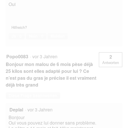
Oui
Hilfreich?
Ja ·
0
Nein ·
0
Melden
Popo0083
·
vor 3 Jahren
2
Antworten
Bonjour mon malou de 6 mois pèse déjà
25 kilos sont elles adapté pour lui ? Ce
n’est pas du gras je précise il est vraiment
déjà très grand
Diese Frage beantworten
Deplal
·
vor 3 Jahren
Bonjour
Oui vous pouvez lui donner sans problème.