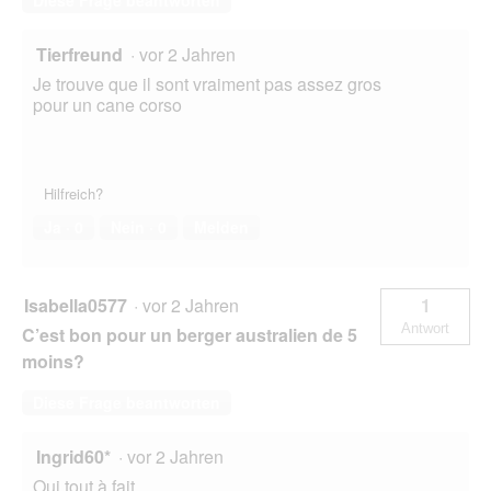
Diese Frage beantworten
Tierfreund
·
vor 2 Jahren
Je trouve que il sont vraiment pas assez gros
pour un cane corso
Hilfreich?
Ja ·
0
Nein ·
0
Melden
Isabella0577
·
vor 2 Jahren
1
Antwort
C’est bon pour un berger australien de 5
moins?
Diese Frage beantworten
Ingrid60*
·
vor 2 Jahren
Oui tout à fait