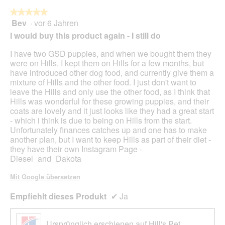
★★★★★
★★★★★
Bev
·
vor 6 Jahren
5
von
I would buy this product again - I still do
5
Sternen.
I have two GSD puppies, and when we bought them they
were on Hills. I kept them on Hills for a few months, but
have introduced other dog food, and currently give them a
mixture of Hills and the other food. I just don't want to
leave the Hills and only use the other food, as I think that
Hills was wonderful for these growing puppies, and their
coats are lovely and it just looks like they had a great start
- which i think is due to being on Hills from the start.
Unfortunately finances catches up and one has to make
another plan, but I want to keep Hills as part of their diet -
they have their own Instagram Page -
Diesel_and_Dakota
Mit Google übersetzen
Empfiehlt dieses Produkt
✔
Ja
Ursprünglich erschienen auf Hill's Pet