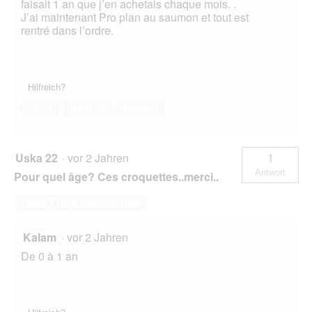
faisait 1 an que j’en achetais chaque mois. .
J’ai maintenant Pro plan au saumon et tout est
rentré dans l’ordre.
Hilfreich?
Ja ·
1
Nein ·
0
Melden
Uska 22
·
vor 2 Jahren
1
Antwort
Pour quel âge? Ces croquettes..merci..
Diese Frage beantworten
Kalam
·
vor 2 Jahren
De 0 à 1 an