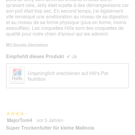
qu'avant cela, Jelly était sujette à des démangeaisons car
son poil était trop sec. En second temps, j'ai également
vite remarqué une amélioration au niveau de sa digestion
et au niveau de sa forme physique (plus en forme, moins
essoufflée). Les croquettes Hills sont des croquettes de
qualité pour notre chien d'amour qui les adorent.
Mit Google übersetzen
Empfiehlt dieses Produkt
✔
Ja
Ursprünglich erschienen auf Hill's Pet
Nutrition
★★★★★
★★★★★
MajorTom4
·
vor 5 Jahren
4
von
Super Trockenfutter für kleine Malinois
5