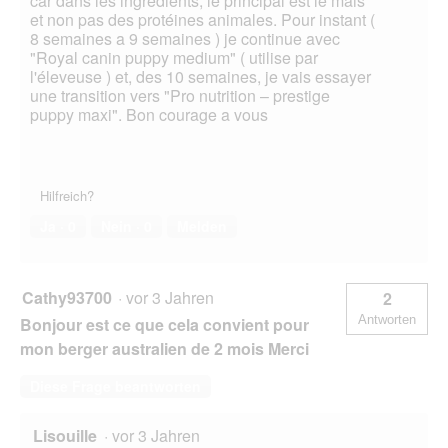
car dans les ingrédients, le principal est le mais
et non pas des protéines animales. Pour instant (
8 semaines a 9 semaines ) je continue avec
"Royal canin puppy medium" ( utilise par
l'éleveuse ) et, des 10 semaines, je vais essayer
une transition vers "Pro nutrition – prestige
puppy maxi". Bon courage a vous
Hilfreich?
Ja ·
0
Nein ·
0
Melden
Cathy93700
·
vor 3 Jahren
2
Antworten
Bonjour est ce que cela convient pour
mon berger australien de 2 mois Merci
Diese Frage beantworten
Lisouille
·
vor 3 Jahren