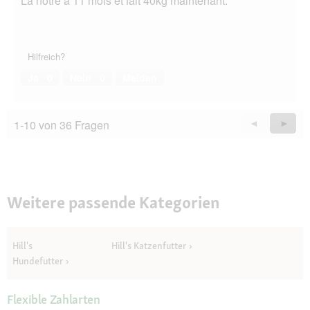
La nôtre a 11 mois et fait 40kg maintenant.
Hilfreich?
Ja ·
0
Nein ·
0
Melden
1-10 von 36 Fragen
Zurück
◄
Weiter
►
Questions
Quest
Weitere passende Kategorien
Hill's
Hill's Katzenfutter
Hundefutter
Flexible Zahlarten