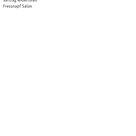
Fressnapf Salon
Ihre Vorteile
Neu im Sortiment
Exklusive Marken
Kostenlose Rücksendung
Unsere Märkte
Märkte finden
Angebote im Markt
Über Fressnapf
Über uns
Karriere
Compliance