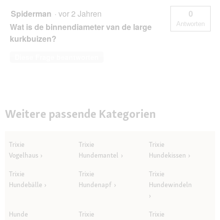
Spiderman
·
vor 2 Jahren
0
Antworten
Wat is de binnendiameter van de large
kurkbuizen?
Diese Frage beantworten
Weitere passende Kategorien
Trixie
Trixie
Trixie
Vogelhaus
Hundemantel
Hundekissen
Trixie
Trixie
Trixie
Hundebälle
Hundenapf
Hundewindeln
Hunde
Trixie
Trixie