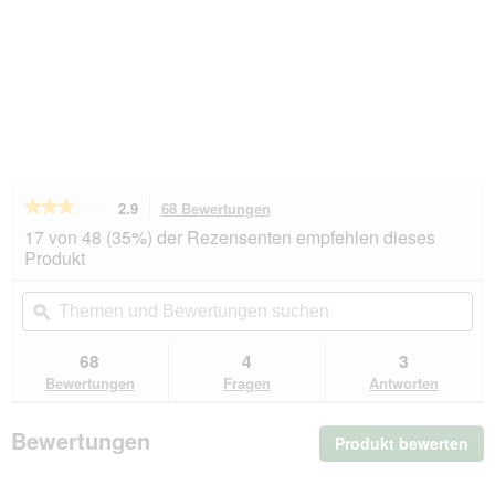
★★★★★
★★★★★
2.9
68 Bewertungen
Mit
dieser
2.9
17 von 48 (35%) der Rezensenten empfehlen dieses
von
Aktion
Produkt
5
navigierst
Sternen.
du
Themen
Th
Bewertungen
zu
und
ϙ
un
lesen
den
Bewertungen
Be
für
Bewertungen.
Trixie
suchen
su
68
4
3
Korkröhren
Bewertungen
Fragen
Antworten
M
Bewertungen
Produkt bewerten
.
Mit
die