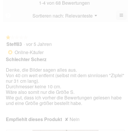
Bew
1-4 von 68 Bewertungen
von
2.9
5.
von
≡
Menü
Sortieren nach:
Relevanteste
?
▼
5.
Wen
Sie
auf
die
folg
★★★★★
★★★★★
Scha
Steff83
·
vor 5 Jahren
1
klic
von
wird
Online-Käufer
*
der
5
unte
Schlechter Scherz
Sternen.
aufg
Inhal
Denke, die Bilder sagen alles aus.
aktua
Von 40 cm weit entfernt (selbst mit dem sinnlosen "Zipfel"
nur 31 cm lang).
Durchmesser keine 10 cm.
Wäre also somit nur die Größe S.
Wie gut, dass ich vorher die Bewertungen gelesen habe
und eine Größe größer bestellt habe.
Empfiehlt dieses Produkt
✘
Nein