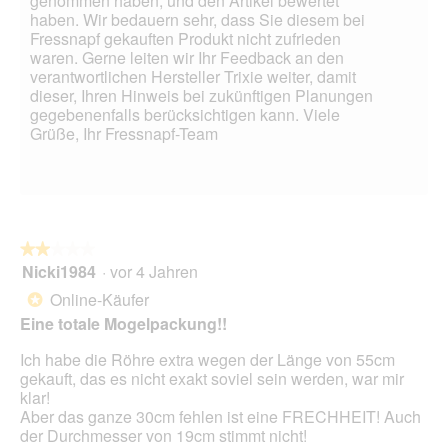
genommen haben, und den Artikel bewertet
f
ö
e
haben. Wir bedauern sehr, dass Sie diesem bei
e
h
i
Fressnapf gekauften Produkt nicht zufrieden
l
r
n
waren. Gerne leiten wir Ihr Feedback an den
d
e
m
verantwortlichen Hersteller Trixie weiter, damit
g
.
o
dieser, Ihren Hinweis bei zukünftigen Planungen
e
D
d
gegebenenfalls berücksichtigen kann. Viele
ö
e
a
Grüße, Ihr Fressnapf-Team
f
r
l
f
R
e
n
e
s
e
s
D
t
t
i
.
s
a
★★★★★
★★★★★
i
l
Nicki1984
·
vor 4 Jahren
2
n
o
von
Online-Käufer
n
g
*
5
l
f
Eine totale Mogelpackung!!
Sternen.
o
e
s
l
Ich habe die Röhre extra wegen der Länge von 55cm
.
d
gekauft, das es nicht exakt soviel sein werden, war mir
g
klar!
e
Aber das ganze 30cm fehlen ist eine FRECHHEIT! Auch
ö
der Durchmesser von 19cm stimmt nicht!