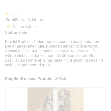
l
o
k
f
e
3
t
n
s
.
i
e
D
★★★★★
★★★★★
o
t
i
VreniS
·
vor 3 Jahren
1
n
.
a
von
w
Online-Käufer
*
l
5
i
Viel zu klein
o
Sternen.
r
g
d
Klar ist Kork ein Naturprodukt aber die beschriebenen
f
e
Die angegebenen Maße werden längst nicht erreicht.
e
i
Anstatt auf ca 14/40 komme ich auf etwa 8/20 cm. Das
l
n
würde nicht mal der kleineren Größe entstehen. Noch
d
m
dazu ist die Röhre an einer Seite nicht geschlossen und
g
o
nicht mal annähernd rund.
e
d
ö
a
f
l
Empfiehlt dieses Produkt
✘
Nein
f
e
n
s
e
D
t
i
.
a
l
o