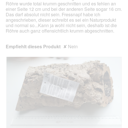
o
Röhre wurde total krumm geschnitten und es fehlen an
e
d
einer Seite 12 cm und bei der anderen Seite sogar 16 cm.
ö
a
Das darf absolut nicht sein. Fressnapf habe ich
f
l
angeschrieben, dieser schreibt es sei ein Naturprodukt
f
e
und normal so...Kann ja wohl nicht sein, deshalb ist die
n
s
Röhre auch ganz offensichtlich krumm abgeschnitten.
e
D
t
i
.
a
Empfiehlt dieses Produkt
✘
Nein
l
o
g
f
e
l
d
g
e
ö
f
f
n
e
t