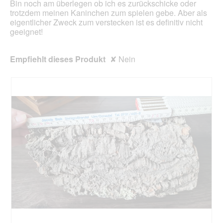
f
Bin noch am überlegen ob ich es zurückschicke oder
f
trotzdem meinen Kaninchen zum spielen gebe. Aber als
n
eigentlicher Zweck zum verstecken ist es definitiv nicht
e
geeignet!
t
.
Empfiehlt dieses Produkt
✘
Nein