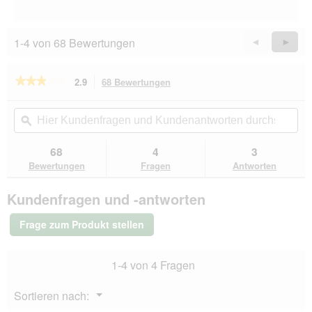
e
d
ö
a
f
l
f
1-4 von 68 Bewertungen
e
Zurück
◄
Weiter
►
n
s
Reviews
Revie
e
D
t
★★★★★
★★★★★
2.9
68 Bewertungen
Mit
i
.
dieser
a
2.9
von
Aktion
l
Hier
Hie
5
navigierst
o
Kundenfragen
ϙ
Kun
Sternen.
du
g
und
un
Bewertungen
zu
f
Kundenantworten
Kun
68
4
3
lesen
den
e
durchsuchen
du
für
Bewertungen
Fragen
Antworten
Bewertungen.
Trixie
l
Korkröhren
d
Kundenfragen und -antworten
M
g
e
Frage zum Produkt stellen
ö
f
f
1-4 von 4 Fragen
n
e
Menü
Sortieren nach:
t
▼
.