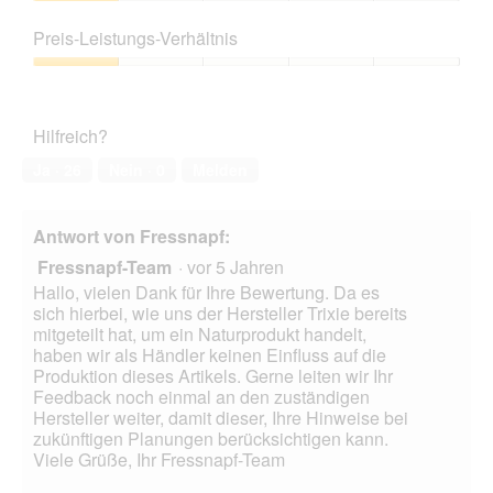
Produktqualität,
r
t
i
1
d
Preis-Leistungs-Verhältnis
u
t
von
e
n
d
5
Preis-
i
g
i
Leistungs-
n
z
e
Verhältnis,
m
u
s
Hilfreich?
1
o
F
e
von
d
o
r
Ja ·
26
Nein ·
0
Melden
5
a
t
A
l
o
k
e
2
t
Antwort von Fressnapf:
s
.
i
D
Fressnapf-Team
·
vor 5 Jahren
o
i
n
Hallo, vielen Dank für Ihre Bewertung. Da es
a
w
sich hierbei, wie uns der Hersteller Trixie bereits
l
i
mitgeteilt hat, um ein Naturprodukt handelt,
o
r
haben wir als Händler keinen Einfluss auf die
g
d
Produktion dieses Artikels. Gerne leiten wir Ihr
f
e
Feedback noch einmal an den zuständigen
e
i
Hersteller weiter, damit dieser, Ihre Hinweise bei
l
n
zukünftigen Planungen berücksichtigen kann.
d
m
Viele Grüße, Ihr Fressnapf-Team
g
o