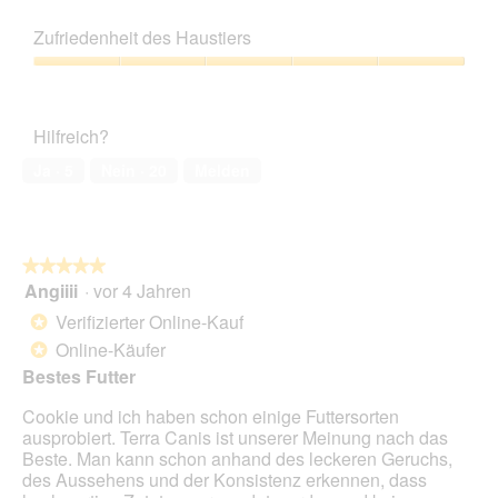
5
Preis-
i
L
i
Leistungs-
n
u
e
Zufriedenheit des Haustiers
Verhältnis,
m
c
s
5
o
Zufriedenheit
y
e
von
d
des
b
r
5
a
Haustiers,
e
A
Hilfreich?
l
5
d
k
e
von
a
t
Ja ·
5
Nein ·
20
Melden
s
5
n
i
D
k
o
i
e
n
a
n
w
l
★★★★★
★★★★★
s
i
o
Angiiii
·
vor 4 Jahren
i
r
5
g
c
d
von
Verifizierter Online-Kauf
*
f
h
e
5
Online-Käufer
e
*
:
i
Sternen.
l
)
n
Bestes Futter
d
)
m
g
Cookie und ich haben schon einige Futtersorten
o
e
ausprobiert. Terra Canis ist unserer Meinung nach das
d
ö
Beste. Man kann schon anhand des leckeren Geruchs,
a
f
des Aussehens und der Konsistenz erkennen, dass
l
f