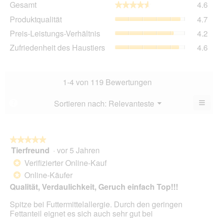
Gesamt
4.6
★★★★★
★★★★★
Dur
Pro
Produktqualität
4.7
Bew
Dur
4.6
Pre
Preis-Leistungs-Verhältnis
4.2
Bew
von
Lei
4.7
Zuf
Zufriedenheit des Haustiers
4.6
5.
Ver
von
des
Dur
5.
Hau
Bew
Dur
4.2
Bew
1-4 von 119 Bewertungen
von
4.6
5.
von
≡
Menü
Sortieren nach:
Relevanteste
?
▼
5.
Wen
Sie
auf
die
folg
★★★★★
★★★★★
Scha
Tierfreund
·
vor 5 Jahren
5
klic
von
wird
Verifizierter Online-Kauf
*
der
5
unte
Online-Käufer
*
Sternen.
aufg
Qualität, Verdaulichkeit, Geruch einfach Top!!!
Inhal
aktua
Spitze bei Futtermittelallergie. Durch den geringen
Fettanteil eignet es sich auch sehr gut bei