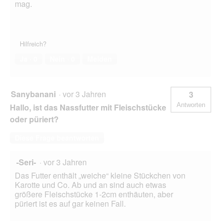
mag.
Hilfreich?
Ja ·
0
Nein ·
0
Melden
Sanybanani
·
vor 3 Jahren
3
Antworten
Hallo, ist das Nassfutter mit Fleischstücke
oder püriert?
Diese Frage beantworten
-Seri-
·
vor 3 Jahren
Das Futter enthält „weiche“ kleine Stückchen von
Karotte und Co. Ab und an sind auch etwas
größere Fleischstücke 1-2cm enthäuten, aber
püriert ist es auf gar keinen Fall.