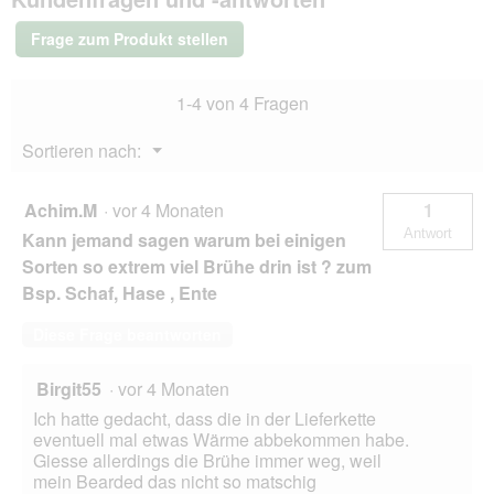
Adult
6x800g
Frage zum Produkt stellen
Wildschwein
mit
Naturreis,
1-4 von 4 Fragen
Fenchel
und
Himbeeren
Menü
Sortieren nach:
▼
Achim.M
·
vor 4 Monaten
1
Antwort
Kann jemand sagen warum bei einigen
Sorten so extrem viel Brühe drin ist ? zum
Bsp. Schaf, Hase , Ente
Diese Frage beantworten
Birgit55
·
vor 4 Monaten
Ich hatte gedacht, dass die in der Lieferkette
eventuell mal etwas Wärme abbekommen habe.
Giesse allerdings die Brühe immer weg, weil
mein Bearded das nicht so matschig