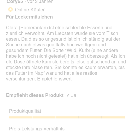
Cory65
·
vor 3 Jahren
r
d
von
Online-Käufer
*
e
5
Für Leckermäulchen
i
Sternen.
n
Ciara (Pomeranian) ist eine schlechte Esserin und
m
ziemlich verwöhnt. Am Liebsten würde sie vom Tisch
o
essen. Da dies so ungesund ist bin ich ständig auf der
d
Suche nach etwas qualitativ hochwertigem und
a
gesundem Futter. Die Sorte "Wild, Kürbi (eine andere
l
habe ich noch nicht getestet) hat mich überzeugt: Als ich
e
die Dose öffnete kam sie bereits leise quitschend an und
s
steckte ihre Nase rein. Sie konnte es kaum erwarten, bis
D
das Futter im Napf war und hat alles restlos
i
verschlungen. Empfehlenswert
a
l
o
Empfiehlt dieses Produkt
✔
Ja
g
f
e
Produktqualität
l
d
Produktqualität,
g
5
Preis-Leistungs-Verhältnis
e
von