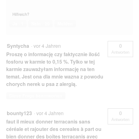
Hilfreich?
Ja ·
1
Nein ·
20
Melden
Syntycha
·
vor 4 Jahren
0
Antworten
Proszę o informację czy faktycznie ilość
fosforu w karmie to 0,15 %. Tylko w tej
karmie zauważyłam informację na ten
temat. Jest ona dla mnie wazna z powodu
chorych nerek u psa z alergią.
Diese Frage beantworten
bounty123
·
vor 4 Jahren
0
Antworten
faut il mieux donner terracanis sans
céréale et rajouter des cereales à part ou
bien donner des boîtes terracanis avec