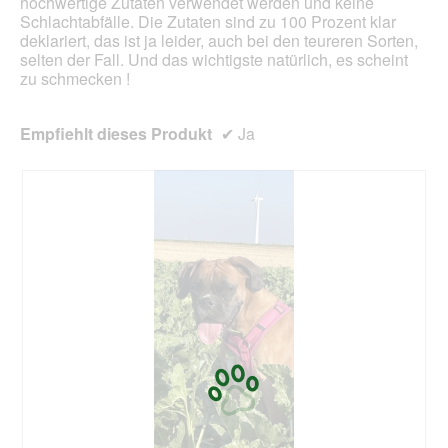
hochwertige Zutaten verwendet werden und keine
e
n
Schlachtabfälle. Die Zutaten sind zu 100 Prozent klar
s
e
deklariert, das ist ja leider, auch bei den teureren Sorten,
D
t
selten der Fall. Und das wichtigste natürlich, es scheint
i
.
zu schmecken !
a
l
o
Empfiehlt dieses Produkt
✔
Ja
g
f
e
l
d
g
e
ö
f
f
n
e
t
.