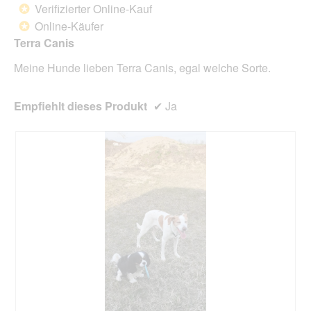
d
Verifizierter Online-Kauf
*
e
5
Online-Käufer
*
i
Sternen.
n
Terra Canis
m
Meine Hunde lieben Terra Canis, egal welche Sorte.
o
d
a
Empfiehlt dieses Produkt
✔
Ja
l
e
s
D
i
a
l
o
g
f
e
l
d
g
e
ö