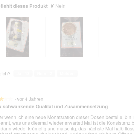
o
r
iehlt dieses Produkt
✘
Nein
t
A
o
k
2
t
.
i
o
n
w
i
r
d
B
F
e
e
o
i
w
t
reich?
Ja ·
13
Nein ·
2
Melden
n
e
o
m
r
M
o
t
i
d
u
t
a
·
vor 4 Jahren
n
d
★★★
★★★
l
g
i
rk schwankende Qualität und Zusammensetzung
e
z
e
s
u
s
r wenn ich eine neue Monatsration dieser Dosen bestelle, bin 
D
F
e
annt, was uns diesmal wieder erwartet! Mal ist die Konsistenz b
en.
i
o
r
, dann wieder krümelig und matschig, das nächste Mal halb flüss
a
t
A