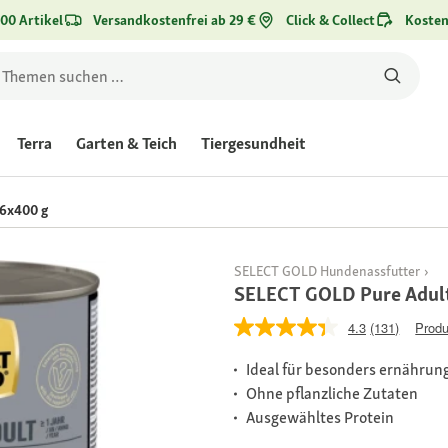
00 Artikel
Versandkostenfrei ab 29 €
Click & Collect
Kosten
Terra
Garten & Teich
Tiergesundheit
6x400 g
SELECT GOLD Hundenassfutter
SELECT GOLD Pure Adul
4.3
(131)
Produ
Ideal für besonders ernährun
Ohne pflanzliche Zutaten
Ausgewähltes Protein