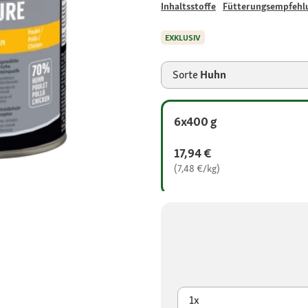
Inhaltsstoffe
Fütterungsempfehl
EXKLUSIV
Sorte
Huhn
6x400 g
17,94 €
(7,48 €/kg)
1x