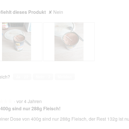
iehlt dieses Produkt
✘
Nein
B
F
e
o
w
t
reich?
Ja ·
22
Nein ·
2
Melden
e
o
r
M
t
i
u
t
·
vor 4 Jahren
n
d
★★★
★★★
g
i
400g sind nur 288g Fleisch!
z
e
u
s
einer Dose von 400g sind nur 288g Fleisch, der Rest 132g ist n
F
e
en.