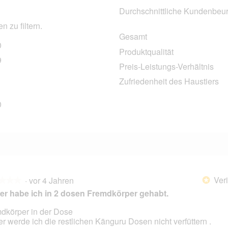
Durchschnittliche Kundenbeur
 zu filtern.
Gesamt
0
90 Bewertungen mit 5 Sternen.
Auswählen, um nach Bewertungen mit 5 Sternen zu filtern.
Produktqualität
9
19 Bewertungen mit 4 Sternen.
Auswählen, um nach Bewertungen mit 4 Sternen zu filtern.
Preis-Leistungs-Verhältnis
8 Bewertungen mit 3 Sternen.
Auswählen, um nach Bewertungen mit 3 Sternen zu filtern.
Zufriedenheit des Haustiers
4 Bewertungen mit 2 Sternen.
Auswählen, um nach Bewertungen mit 2 Sternen zu filtern.
0
10 Bewertungen mit 1 Stern.
Auswählen, um nach Bewertungen mit 1 Stern zu filtern.
Veri
·
vor 4 Jahren
*
★★★
★★★
er habe ich in 2 dosen Fremdkörper gehabt.
dkörper in der Dose
r werde ich die restlichen Känguru Dosen nicht verfüttern .
en.