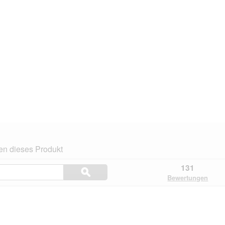
en dieses Produkt
Themen
131
ϙ
und
Suchen
Bewertungen
Bewertungen
suchen
n.