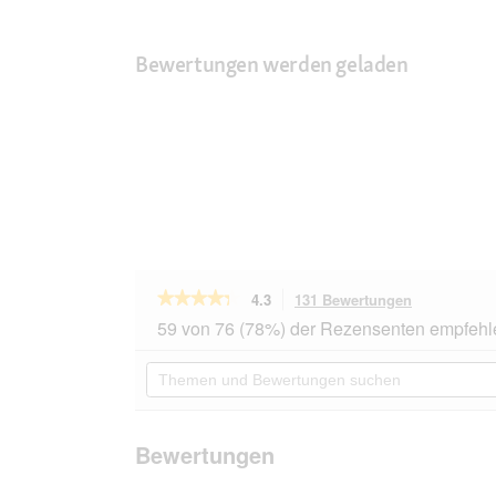
Bewertungen werden geladen
★★★★★
★★★★★
4.3
131 Bewertungen
Mit
dieser
4.3
59 von 76 (78%) der Rezensenten empfehl
von
Aktion
5
navigierst
Themen
Sternen.
du
und
Bewertungen
zu
Bewertungen
lesen
den
suchen
für
Bewertunge
SELECT
Bewertungen
GOLD
Pure
Adult