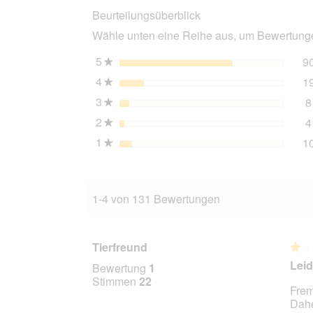
Beurteilungsüberblick
Huhn
6x400
Wähle unten eine Reihe aus, um Bewertungen
g
5
Sterne
9
★
4
Sterne
1
★
3
Sterne
8
★
2
Sterne
4
★
1
Sterne
1
★
1-4 von 131 Bewertungen
Tierfreund
★★
★★
1
Leid
Bewertung
1
von
Stimmen
22
Frem
5
Dahe
Stern