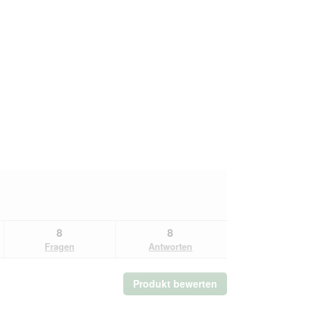
8
8
Fragen
Antworten
Produkt bewerten
.
Mit
dieser