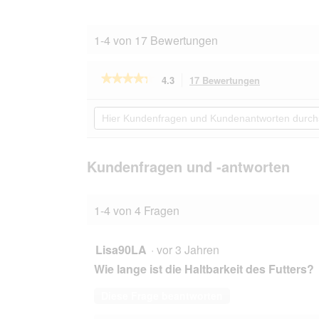
1-4 von 17 Bewertungen
★★★★★
★★★★★
4.3
17 Bewertungen
Mit
dieser
4.3
von
Aktion
Hier
5
navigierst
Kundenfragen
Sternen.
du
und
Bewertungen
zu
Kundenantworten
lesen
den
durchsuchen
Kundenfragen und -antworten
für
Bewertungen
SELECT
GOLD
Complete
1-4 von 4 Fragen
XS
Junior
Huhn
1kg
Lisa90LA
·
vor 3 Jahren
Wie lange ist die Haltbarkeit des Futters?
Diese Frage beantworten