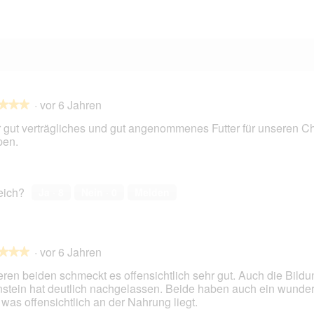
1 Bewertung mit 1 Stern.
Auswählen, um nach Bewertungen mit 1 Stern zu filtern.
·
vor 6 Jahren
★★★
★★★
 gut verträgliches und gut angenommenes Futter für unseren C
pen.
en.
reich?
Ja ·
8
Nein ·
0
Melden
·
vor 6 Jahren
★★★
★★★
ren beiden schmeckt es offensichtlich sehr gut. Auch die Bildu
stein hat deutlich nachgelassen. Beide haben auch ein wunde
, was offensichtlich an der Nahrung liegt.
en.