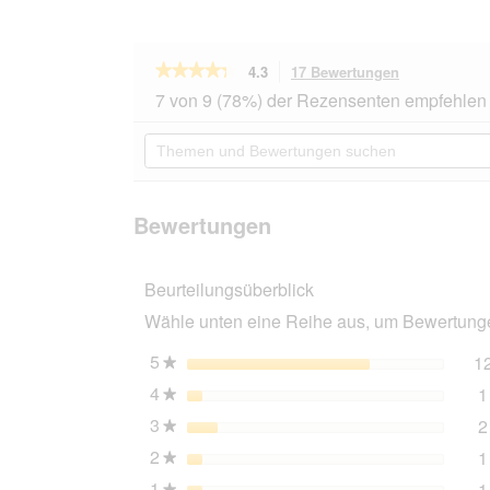
★★★★★
★★★★★
4.3
17 Bewertungen
Mit
dieser
4.3
7 von 9 (78%) der Rezensenten empfehlen 
von
Aktion
5
navigierst
Themen
Sternen.
du
und
Bewertungen
zu
Bewertungen
lesen
den
suchen
für
Bewertungen
SELECT
Bewertungen
GOLD
Complete
XS
Beurteilungsüberblick
Junior
Huhn
Wähle unten eine Reihe aus, um Bewertungen
1kg
5
Sterne
1
★
4
Sterne
1
★
3
Sterne
2
★
2
Sterne
1
★
1
Sterne
1
★