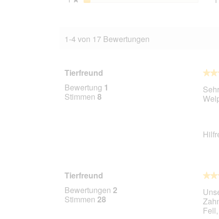
1-4 von 17 Bewertungen
Tierfreund
★★
★★
5
Bewertung
1
Sehr
von
Stimmen
8
Wel
5
Stern
Hilf
Tierfreund
★★
★★
5
Bewertungen
2
Unse
von
Stimmen
28
Zahn
5
Fell
Stern