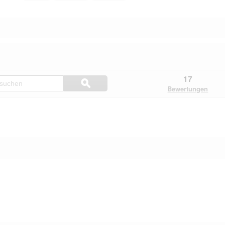
Hier
17
ϙ
Kundenfragen
Suchen
Bewertungen
und
Kundenantworten
durchsuchen
.