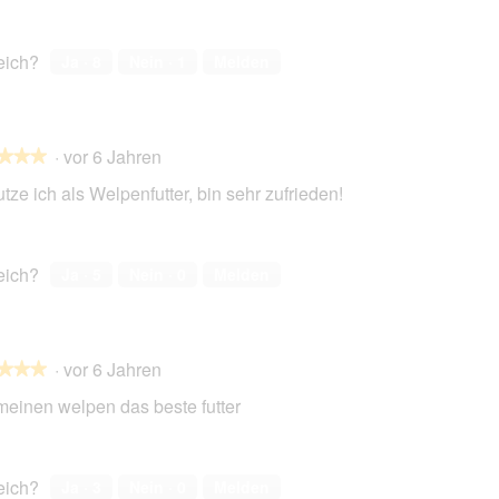
reich?
Ja ·
8
Nein ·
1
Melden
·
vor 6 Jahren
★★★
★★★
tze ich als Welpenfutter, bin sehr zufrieden!
en.
reich?
Ja ·
5
Nein ·
0
Melden
·
vor 6 Jahren
★★★
★★★
meinen welpen das beste futter
en.
reich?
Ja ·
3
Nein ·
0
Melden