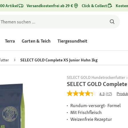
00 Artikel
Versandkostenfrei ab 29 €
Click & Collect
Kosten
Terra
Garten & Teich
Tiergesundheit
utter
SELECT GOLD Complete XS Junior Huhn 1kg
SELECT GOLD Hundetrockenfutter
SELECT GOLD Complete 
4.3
(17)
Produk
Rundum-versorgt- Formel
Mit Frischfleisch
Weizenfreie Rezeptur