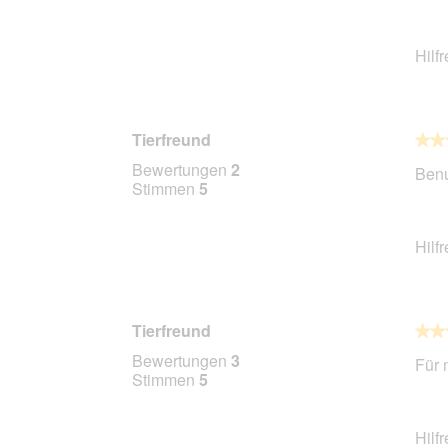
Hilf
Tierfreund
★★
★★
5
Bewertungen
2
Benu
von
Stimmen
5
5
Stern
Hilf
Tierfreund
★★
★★
5
Bewertungen
3
Für 
von
Stimmen
5
5
Stern
Hilf