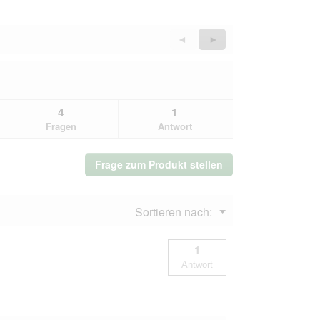
Zurück
◄
Weiter
►
Reviews
Reviews
4
1
Fragen
Antwort
Frage zum Produkt stellen
Menü
Sortieren nach:
▼
1
Antwort