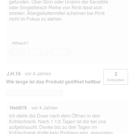
gefunden. Über Sinn oder Unsinn der Sensible
oder Singlefleisch Reihe von Rinti lässt sich
streiten. Allergiefuttermittel scheinen bei Rinti
nicht im Fokus zu stehen.
Hilfreich?
Ja ·
6
Nein ·
0
Melden
J.H.16
·
vor 4 Jahren
2
Antworten
Wie lange ist das Produkt geöffnet haltbar
Diese Frage beantworten
Heidi16
·
vor 4 Jahren
Ich stelle die Dose nach dem Öffnen in den
Kühlschrank. Nach 1 1/2 Tagen ist die bei uns
aufgebraucht. Denke bis zu drei Tagen im
Kühlschrank dürfte kein Problem sein, ansonsten