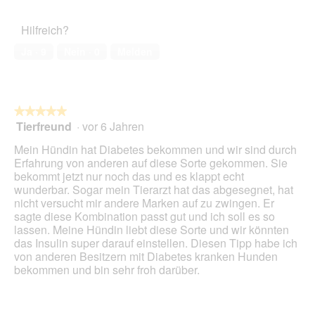
von
des
r
5
Haustiers,
A
Hilfreich?
5
k
von
t
Ja ·
9
Nein ·
0
Melden
5
i
o
n
w
★★★★★
★★★★★
i
Tierfreund
·
vor 6 Jahren
r
5
d
von
Mein Hündin hat Diabetes bekommen und wir sind durch
e
5
Erfahrung von anderen auf diese Sorte gekommen. Sie
i
Sternen.
bekommt jetzt nur noch das und es klappt echt
n
wunderbar. Sogar mein Tierarzt hat das abgesegnet, hat
m
nicht versucht mir andere Marken auf zu zwingen. Er
o
sagte diese Kombination passt gut und ich soll es so
d
lassen. Meine Hündin liebt diese Sorte und wir könnten
a
das Insulin super darauf einstellen. Diesen Tipp habe ich
l
von anderen Besitzern mit Diabetes kranken Hunden
e
bekommen und bin sehr froh darüber.
s
D
i
a