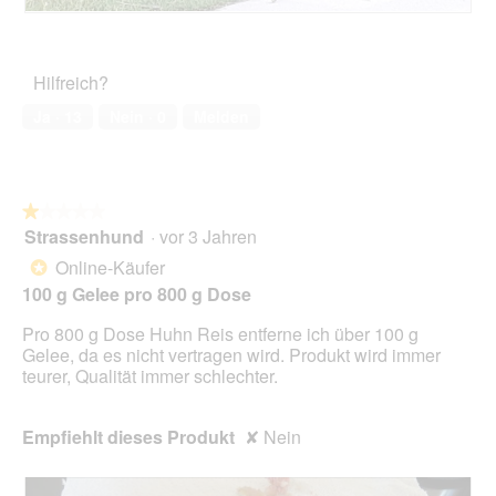
.
i
R
F
o
o
o
n
n
t
Hilfreich?
w
n
o
i
y
M
Ja ·
13
Nein ·
0
Melden
r
i
d
t
e
d
i
i
n
e
★★★★★
★★★★★
m
s
Strassenhund
·
vor 3 Jahren
1
o
e
von
Online-Käufer
*
d
r
5
a
100 g Gelee pro 800 g Dose
A
Sternen.
l
k
Pro 800 g Dose Huhn Reis entferne ich über 100 g
e
t
Gelee, da es nicht vertragen wird. Produkt wird immer
s
i
teurer, Qualität immer schlechter.
D
o
i
n
a
w
Empfiehlt dieses Produkt
✘
Nein
l
i
o
r
g
d