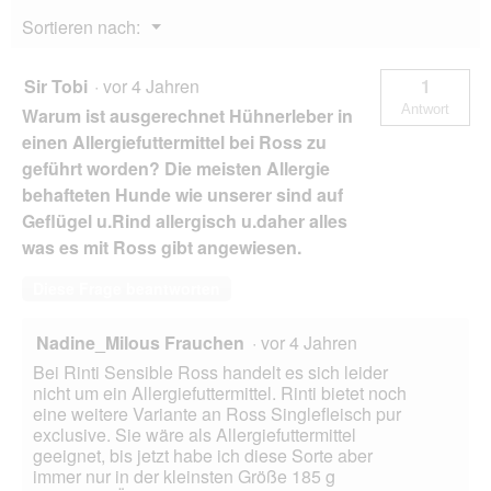
g
Menü
Sortieren nach:
▼
Sir Tobi
·
vor 4 Jahren
1
Antwort
Warum ist ausgerechnet Hühnerleber in
einen Allergiefuttermittel bei Ross zu
geführt worden? Die meisten Allergie
behafteten Hunde wie unserer sind auf
Geflügel u.Rind allergisch u.daher alles
was es mit Ross gibt angewiesen.
Diese Frage beantworten
Nadine_Milous Frauchen
·
vor 4 Jahren
Bei Rinti Sensible Ross handelt es sich leider
nicht um ein Allergiefuttermittel. Rinti bietet noch
eine weitere Variante an Ross Singlefleisch pur
exclusive. Sie wäre als Allergiefuttermittel
geeignet, bis jetzt habe ich diese Sorte aber
immer nur in der kleinsten Größe 185 g