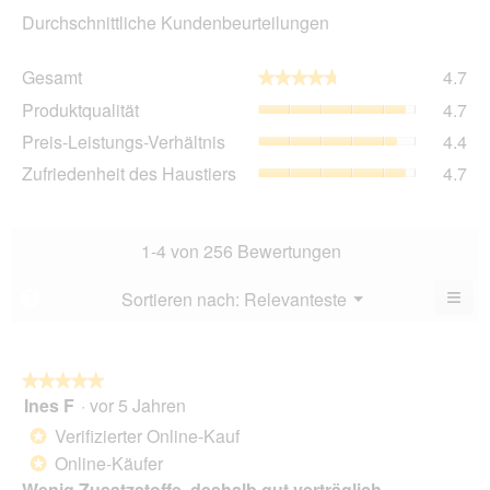
Durchschnittliche Kundenbeurteilungen
Ge
Gesamt
4.7
★★★★★
★★★★★
Dur
Pro
Produktqualität
4.7
Bew
Dur
4.7
Pre
Preis-Leistungs-Verhältnis
4.4
Bew
von
Lei
4.7
Zuf
Zufriedenheit des Haustiers
4.7
5.
Ver
von
des
Dur
5.
Hau
Bew
Dur
4.4
Bew
1-4 von 256 Bewertungen
von
4.7
5.
von
≡
Menü
Sortieren nach:
Relevanteste
?
▼
5.
Wen
Sie
auf
die
folg
★★★★★
★★★★★
Scha
Ines F
·
vor 5 Jahren
5
klic
von
wird
Verifizierter Online-Kauf
*
der
5
unte
Online-Käufer
*
Sternen.
aufg
Wenig Zusatzstoffe, deshalb gut verträglich
Inhal