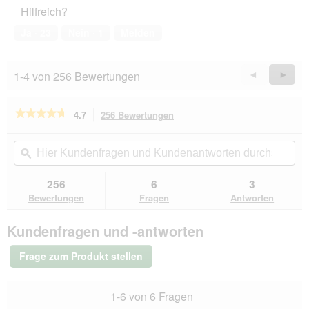
Hilfreich?
l
o
Ja ·
23
Nein ·
1
Melden
g
f
e
1-4 von 256 Bewertungen
Zurück
◄
Weiter
►
l
Reviews
Revie
d
g
★★★★★
★★★★★
4.7
256 Bewertungen
Mit
e
dieser
ö
4.7
von
Aktion
Hier
Hie
f
5
navigierst
Kundenfragen
ϙ
Kun
f
Sternen.
du
und
un
n
Bewertungen
zu
Kundenantworten
Kun
e
256
6
3
lesen
den
durchsuchen
du
t
für
Bewertungen
Fragen
Antworten
Bewertungen.
RINTI
.
Sensible
Kundenfragen und -antworten
Nassfutter
Hund,
Adult,
Frage zum Produkt stellen
Dose,
Ross
und
1-6 von 6 Fragen
Hühnerleber
6x800