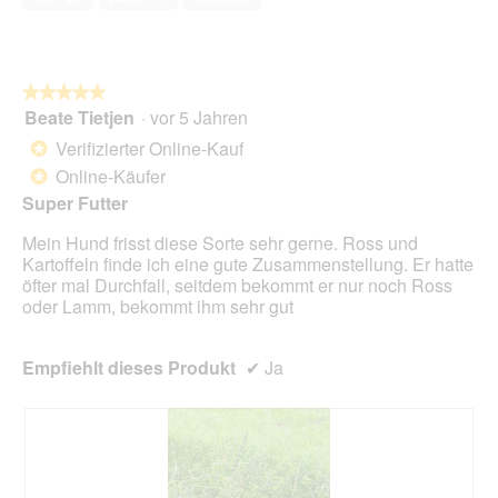
s
5
c
i
D
h
o
i
n
a
w
l
★★★★★
★★★★★
i
o
Beate Tietjen
·
vor 5 Jahren
r
5
g
d
von
Verifizierter Online-Kauf
*
f
e
5
Online-Käufer
e
*
i
Sternen.
l
n
Super Futter
d
m
g
Mein Hund frisst diese Sorte sehr gerne. Ross und
o
e
Kartoffeln finde ich eine gute Zusammenstellung. Er hatte
d
ö
öfter mal Durchfall, seitdem bekommt er nur noch Ross
a
f
oder Lamm, bekommt ihm sehr gut
l
f
e
n
s
e
Empfiehlt dieses Produkt
✔
Ja
D
t
i
.
a
l
o
g
f