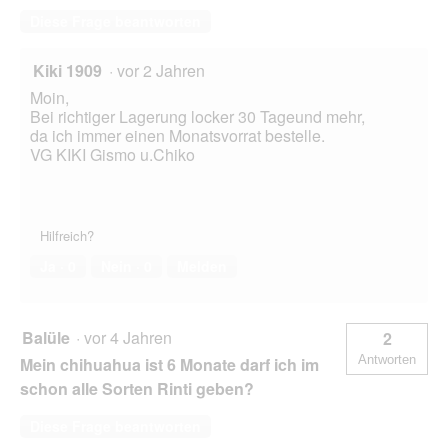
Diese Frage beantworten
Kiki 1909
·
vor 2 Jahren
Moin,
Bei richtiger Lagerung locker 30 Tageund mehr,
da ich immer einen Monatsvorrat bestelle.
VG KIKI Gismo u.Chiko
Hilfreich?
Ja ·
0
Nein ·
0
Melden
Balüle
·
vor 4 Jahren
2
Antworten
Mein chihuahua ist 6 Monate darf ich im
schon alle Sorten Rinti geben?
Diese Frage beantworten