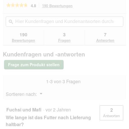
★★★★★
★★★★★
4.8
190 Bewertungen
Mit
dieser
4.8
von
Aktion
Hier
Hie
5
navigierst
Kundenfragen
ϙ
Kun
Sternen.
du
und
un
Bewertungen
zu
Kundenantworten
Kun
190
3
7
lesen
den
durchsuchen
du
für
Bewertungen
Fragen
Antworten
Bewertungen.
RINTI
Gold
Kundenfragen und -antworten
Mini
Kalb
und
Frage zum Produkt stellen
Geflügel
16x100
g
1-3 von 3 Fragen
Menü
Sortieren nach:
▼
Fuchsi und Mafi
·
vor 2 Jahren
2
Antworten
Wie lange ist das Futter nach Lieferung
haltbar?