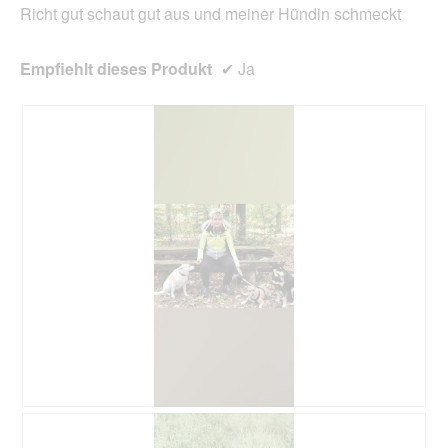
Richt gut schaut gut aus und meiner Hündin schmeckt
Empfiehlt dieses Produkt
✔
Ja
B
F
e
o