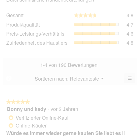
Ge
Gesamt
4.8
★★★★★
★★★★★
Dur
Pro
Produktqualität
4.7
Bew
Dur
4.8
Pre
Preis-Leistungs-Verhältnis
4.6
Bew
von
Lei
4.7
Zuf
Zufriedenheit des Haustiers
4.8
5.
Ver
von
des
Dur
5.
Hau
Bew
Dur
4.6
Bew
1-4 von 190 Bewertungen
von
4.8
5.
von
≡
Menü
Sortieren nach:
Relevanteste
?
▼
5.
Wen
Sie
auf
die
folg
★★★★★
★★★★★
Scha
Bonny und kady
·
vor 2 Jahren
5
klic
von
wird
Verifizierter Online-Kauf
*
der
5
unte
Online-Käufer
*
Sternen.
aufg
Würde es immer wieder gerne kaufen Sie liebt es ii
Inhal
aktua