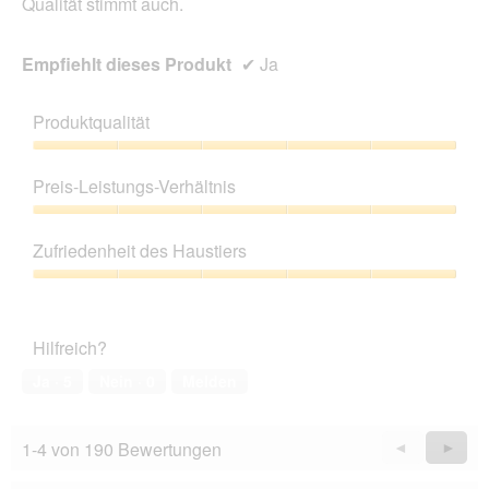
Qualität stimmt auch.
Empfiehlt dieses Produkt
✔
Ja
Produktqualität
Produktqualität,
5
Preis-Leistungs-Verhältnis
von
5
Preis-
Leistungs-
Zufriedenheit des Haustiers
Verhältnis,
5
Zufriedenheit
von
des
5
Haustiers,
Hilfreich?
5
von
Ja ·
5
Nein ·
0
Melden
5
1-4 von 190 Bewertungen
Zurück
◄
Weiter
►
Reviews
Revie