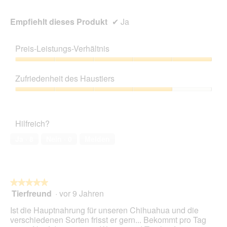
e
D
t
i
.
Empfiehlt dieses Produkt
✔
Ja
a
l
o
Preis-Leistungs-Verhältnis
g
f
Preis-
e
Leistungs-
Zufriedenheit des Haustiers
l
Verhältnis,
d
5
Zufriedenheit
g
von
des
e
5
Haustiers,
ö
Hilfreich?
4
f
von
f
Ja ·
8
Nein ·
0
Melden
5
n
e
t
.
★★★★★
★★★★★
Tierfreund
·
vor 9 Jahren
5
von
Ist die Hauptnahrung für unseren Chihuahua und die
5
verschiedenen Sorten frisst er gern... Bekommt pro Tag
Sternen.