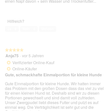
einen Napf davon + sein Wasser und Trockenfutter...
Hilfreich?
Ja ·
9
Nein ·
0
Melden
★★★★★
★★★★★
Anja75
·
vor 5 Jahren
5
von
Verifizierter Online-Kauf
*
5
Online-Käufer
*
Sternen.
Gute, schmackhafte Einmalportion für kleine Hunde
Gute Einmalportion für kleine Hunde. Wir hatten immer
das Problem mit den großen Dosen dass das viel zu viel
für einen kleinen Hund ist. Deshalb sind wir zu diesen
Portionen gewechselt und sind damit voll zufrieden.
Unser Zwergpudel liebt dieses Futter und putzt es auf
einmal weg. Die Verträglichkeit ist sehr gut und die