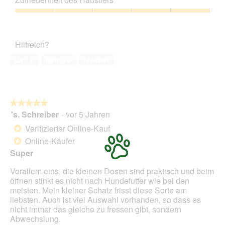
Verhältnis,
m
u
s
5
o
Zufriedenheit
F
e
von
d
des
o
r
5
a
Haustiers,
t
A
Hilfreich?
l
5
o
k
e
von
2
t
Ja ·
1
Nein ·
0
Melden
s
5
.
i
D
o
i
n
a
w
l
★★★★★
★★★★★
i
o
's. Schreiber
·
vor 5 Jahren
r
5
g
d
von
Verifizierter Online-Kauf
*
f
e
5
Online-Käufer
e
*
i
Sternen.
l
n
Super
d
m
g
Vorallem eins, die kleinen Dosen sind praktisch und beim
o
e
öffnen stinkt es nicht nach Hundefutter wie bei den
d
ö
meisten. Mein kleiner Schatz frisst diese Sorte am
a
f
liebsten. Auch ist viel Auswahl vorhanden, so dass es
l
f
nicht immer das gleiche zu fressen gibt, sondern
e
n
Abwechslung.
s