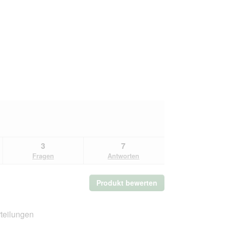
3
7
Fragen
Antworten
Produkt bewerten
.
Mit
dieser
Aktion
teilungen
wird