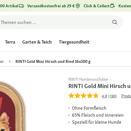
00 Artikel
Versandkostenfrei ab 29 €
Click & Collect
Kosten
Terra
Garten & Teich
Tiergesundheit
er
RINTI Gold Mini Hirsch und Rind 16x100 g
RINTI Hundenassfutter
RINTI Gold Mini Hirsch 
4.8
(190)
Produ
Ohne Formfleisch
65% Fleisch und Innereien
Speziell für kleine Hunde