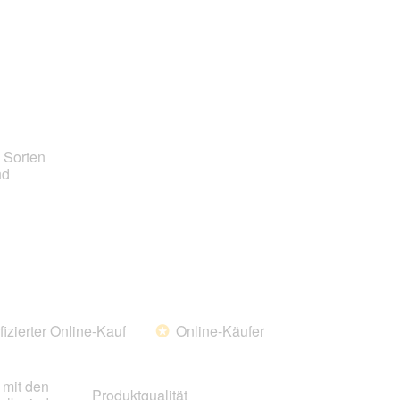
5
Zufriedenheit
von
des
5
Haustiers,
4
von
5
 Sorten
nd
fizierter Online-Kauf
Online-Käufer
*
 mit den
Produktqualität