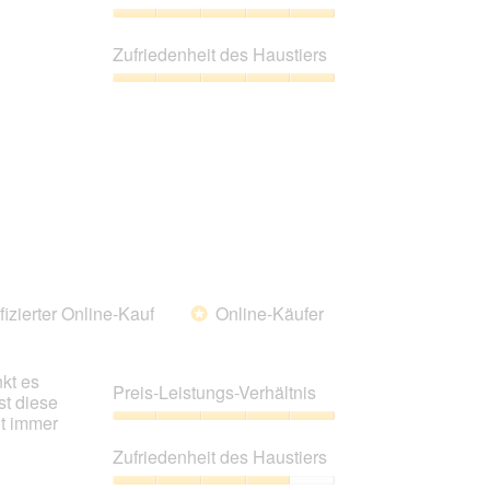
von
5
Preis-
Leistungs-
Zufriedenheit des Haustiers
Verhältnis,
5
Zufriedenheit
von
des
5
Haustiers,
5
von
5
fizierter Online-Kauf
Online-Käufer
*
nkt es
Preis-Leistungs-Verhältnis
st diese
ht immer
Preis-
Leistungs-
Zufriedenheit des Haustiers
Verhältnis,