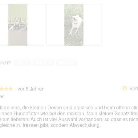
B
F
e
o
w
t
reich?
Ja ·
1
Nein ·
0
Melden
e
o
r
M
t
i
u
t
Veri
·
vor 5 Jahren
n
d
*
★★★
★★★
g
i
er
z
e
u
s
llem eins, die kleinen Dosen sind praktisch und beim öffnen sti
F
e
t nach Hundefutter wie bei den meisten. Mein kleiner Schatz fris
en.
o
r
e am liebsten. Auch ist viel Auswahl vorhanden, so dass es nic
t
A
gleiche zu fressen gibt, sondern Abwechslung.
o
k
2
t