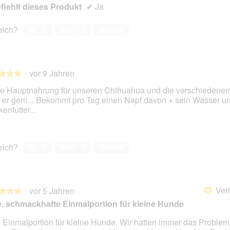
iehlt dieses Produkt
✔
Ja
.
i
o
n
reich?
Ja ·
8
Nein ·
0
Melden
w
i
r
d
·
vor 9 Jahren
★★★
★★★
e
i
die Hauptnahrung für unseren Chihuahua und die verschiedenen
n
st er gern... Bekommt pro Tag einen Napf davon + sein Wasser u
m
enfutter...
o
en.
d
a
l
reich?
Ja ·
9
Nein ·
0
Melden
e
s
D
i
Veri
·
vor 5 Jahren
a
*
★★★
★★★
l
, schmackhafte Einmalportion für kleine Hunde
o
g
 Einmalportion für kleine Hunde. Wir hatten immer das Problem