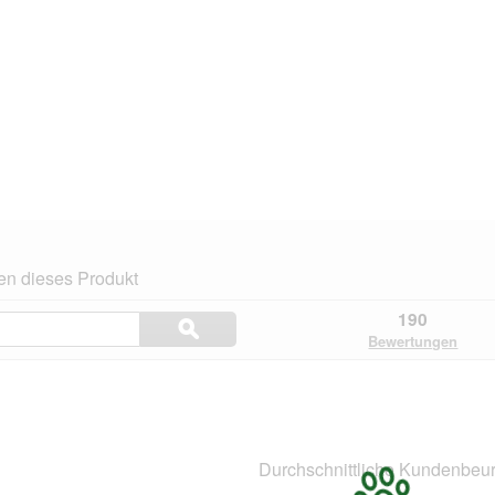
en dieses Produkt
Themen
190
ϙ
und
Suchen
Bewertungen
Bewertungen
suchen
n.
Durchschnittliche Kundenbeur