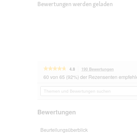
Bewertungen werden geladen
★★★★★
★★★★★
4.8
190 Bewertungen
Mit
dieser
4.8
60 von 65 (92%) der Rezensenten empfehl
von
Aktion
5
navigierst
Themen
Sternen.
du
und
Bewertungen
zu
Bewertungen
lesen
den
suchen
für
Bewertunge
RINTI
Bewertungen
Gold
Mini
Hirsch
Beurteilungsüberblick
und
Rind