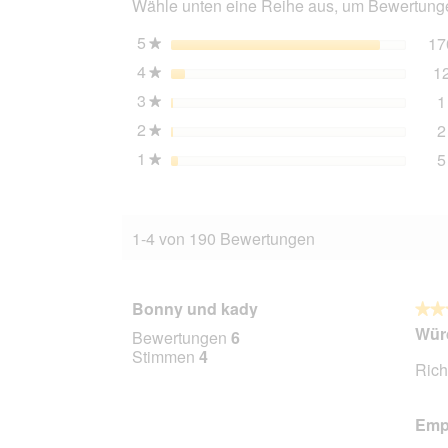
Wähle unten eine Reihe aus, um Bewertungen
16x100
g
5
Sterne
17
★
4
Sterne
1
★
3
Sterne
1
★
2
Sterne
2
★
1
Sterne
5
★
1-4 von 190 Bewertungen
Bonny und kady
★★
★★
5
Würd
Bewertungen
6
von
Stimmen
4
Rich
5
Stern
Empf