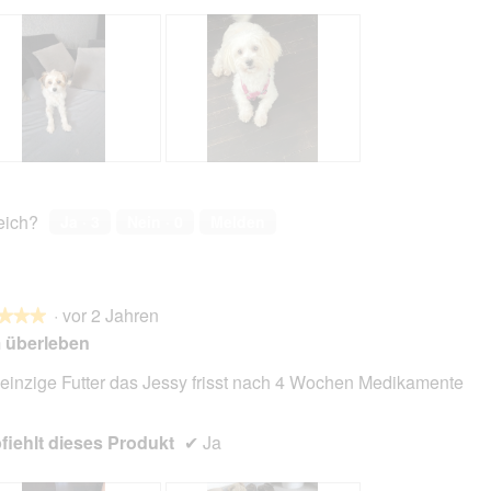
L
F
i
o
l
t
reich?
Ja ·
3
Nein ·
0
Melden
o
o
u
M
u
i
n
t
·
vor 2 Jahren
d
d
★★★
★★★
H
i
 überleben
o
e
l
s
einzige Futter das Jessy frisst nach 4 Wochen Medikamente
l
e
en.
y
r
iehlt dieses Produkt
✔
Ja
A
k
t