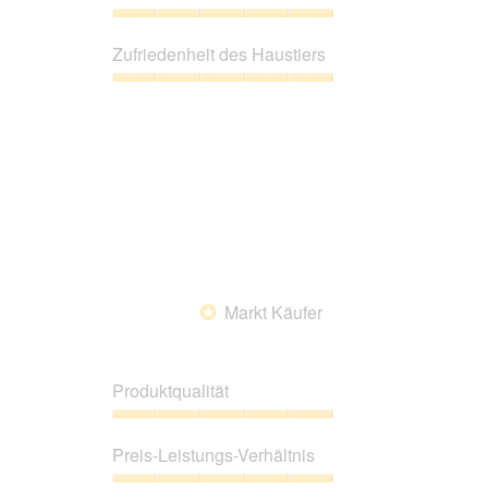
von
5
Preis-
Leistungs-
Zufriedenheit des Haustiers
Verhältnis,
5
Zufriedenheit
von
des
5
Haustiers,
5
von
5
Markt Käufer
*
Produktqualität
Produktqualität,
5
Preis-Leistungs-Verhältnis
von