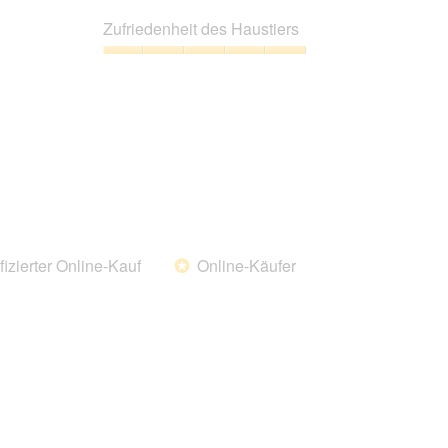
5
Preis-
Leistungs-
Zufriedenheit des Haustiers
Verhältnis,
5
Zufriedenheit
von
des
5
Haustiers,
5
von
5
fizierter Online-Kauf
Online-Käufer
*