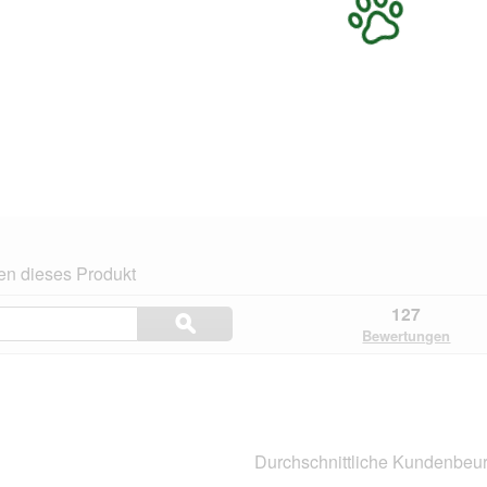
en dieses Produkt
Themen
127
ϙ
und
Suchen
Bewertungen
Bewertungen
suchen
n.
Durchschnittliche Kundenbeur