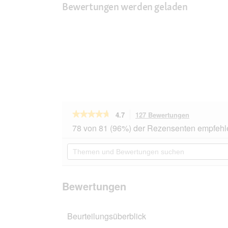
Bewertungen werden geladen
★★★★★
★★★★★
4.7
127 Bewertungen
Mit
dieser
4.7
78 von 81 (96%) der Rezensenten empfehl
von
Aktion
5
navigierst
Themen
Sternen.
du
und
Bewertungen
zu
Bewertungen
lesen
den
suchen
für
Bewertunge
RINTI
Bewertungen
Filetto
Huhn
und
Beurteilungsüberblick
Lachs
24x100