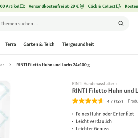
00 Artikel
Versandkostenfrei ab 29 €
Click & Collect
Kosten
Terra
Garten & Teich
Tiergesundheit
er
RINTI Filetto Huhn und Lachs 24x100 g
RINTI Hundenassfutter
RINTI Filetto Huhn und 
4.7
(127)
Produ
Feines Huhn oder Entenfilet
Leicht verdaulich
Leichter Genuss