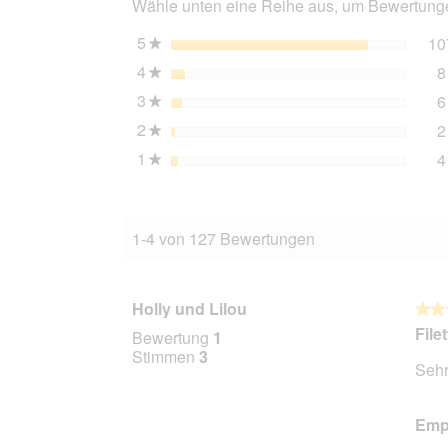
Wähle unten eine Reihe aus, um Bewertungen
g
5
Sterne
10
★
4
Sterne
8
★
3
Sterne
6
★
2
Sterne
2
★
1
Sterne
4
★
1-4 von 127 Bewertungen
Holly und Lilou
★★
★★
5
File
Bewertung
1
von
Stimmen
3
Sehr
5
Stern
Empf