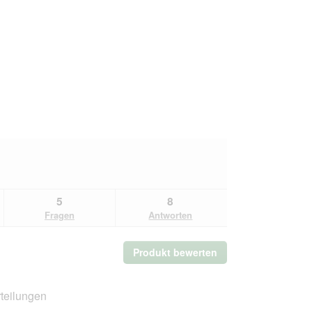
5
8
Fragen
Antworten
Produkt bewerten
.
Mit
dieser
Aktion
teilungen
wird