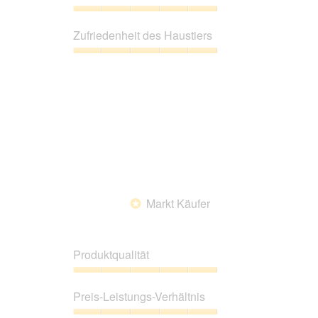
von
5
Preis-
Leistungs-
Zufriedenheit des Haustiers
Verhältnis,
5
Zufriedenheit
von
des
5
Haustiers,
5
von
5
Markt Käufer
*
Produktqualität
Produktqualität,
5
Preis-Leistungs-Verhältnis
von