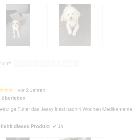
L
F
i
o
l
t
reich?
Ja ·
3
Nein ·
0
Melden
o
o
u
M
u
i
n
t
·
vor 2 Jahren
d
d
★★★
★★★
H
i
 überleben
o
e
l
s
einzige Futter das Jessy frisst nach 4 Wochen Medikamente
l
e
en.
y
r
iehlt dieses Produkt
✔
Ja
A
k
t