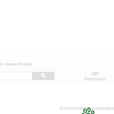
en dieses Produkt
Themen
127
ϙ
und
Suchen
Bewertungen
Bewertungen
suchen
n.
Durchschnittliche Kundenbeur