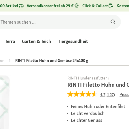
00 Artikel
Versandkostenfrei ab 29 €
Click & Collect
Kosten
Terra
Garten & Teich
Tiergesundheit
er
RINTI Filetto Huhn und Gemüse 24x100 g
RINTI Hundenassfutter
RINTI Filetto Huhn und
4.7
(127)
Produ
Feines Huhn oder Entenfilet
Leicht verdaulich
Leichter Genuss