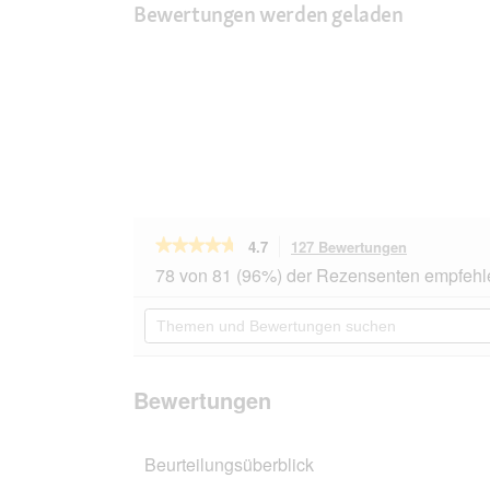
Bewertungen werden geladen
★★★★★
★★★★★
4.7
127 Bewertungen
Mit
dieser
4.7
78 von 81 (96%) der Rezensenten empfehl
von
Aktion
5
navigierst
Themen
Sternen.
du
und
Bewertungen
zu
Bewertungen
lesen
den
suchen
für
Bewertunge
RINTI
Bewertungen
Filetto
Huhn
und
Beurteilungsüberblick
Gemüse
24x100