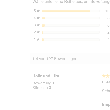
Wähle unten eine Reihe aus, um Bewertungen
g
5
Sterne
10
★
4
Sterne
8
★
3
Sterne
6
★
2
Sterne
2
★
1
Sterne
4
★
1-4 von 127 Bewertungen
Holly und Lilou
★★
★★
5
File
Bewertung
1
von
Stimmen
3
Sehr
5
Stern
Empf