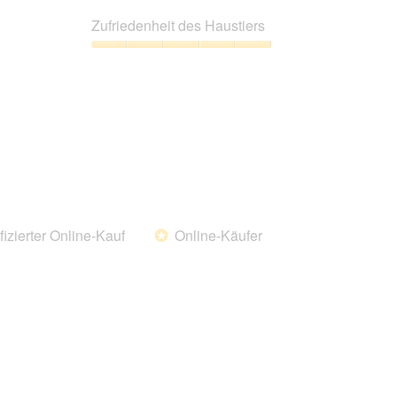
5
Preis-
Leistungs-
Zufriedenheit des Haustiers
Verhältnis,
5
Zufriedenheit
von
des
5
Haustiers,
5
von
5
fizierter Online-Kauf
Online-Käufer
*