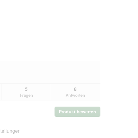
5
8
Fragen
Antworten
Produkt bewerten
.
Mit
dieser
Aktion
teilungen
wird