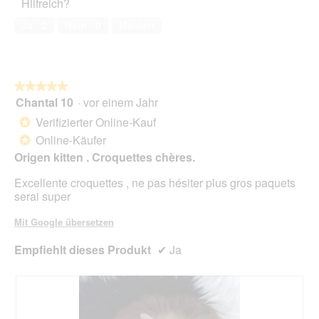
Hilfreich?
1
von
Ja ·
2
Nein ·
0
Melden
5
★★★★★
★★★★★
Chantal 10
·
vor einem Jahr
5
von
Verifizierter Online-Kauf
*
5
Online-Käufer
*
Sternen.
Origen kitten . Croquettes chères.
Excellente croquettes , ne pas hésiter plus gros paquets
serai super
Mit Google übersetzen
Empfiehlt dieses Produkt
✔
Ja