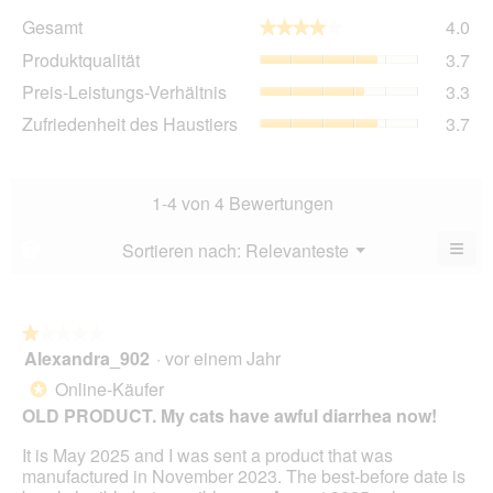
Ge
Gesamt
4.0
★★★★★
★★★★★
Dur
Pro
Produktqualität
3.7
Bew
Dur
4
Pre
Preis-Leistungs-Verhältnis
3.3
Bew
von
Lei
3.7
Zuf
Zufriedenheit des Haustiers
3.7
5.
Ver
von
des
Dur
5.
Hau
Bew
Dur
3.3
Bew
1-4 von 4 Bewertungen
von
3.7
5.
von
≡
Menü
Sortieren nach:
Relevanteste
?
▼
5.
Wen
Sie
auf
die
folg
★★★★★
★★★★★
Scha
Alexandra_902
·
vor einem Jahr
1
klic
von
wird
Online-Käufer
*
der
5
unte
OLD PRODUCT. My cats have awful diarrhea now!
Sternen.
aufg
Inhal
It is May 2025 and I was sent a product that was
aktua
manufactured in November 2023. The best-before date is