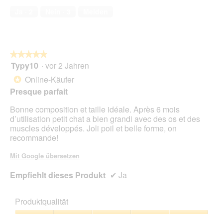
h
i
von
a
a
Ja ·
2
Nein ·
3
Melden
5
t
l
d
o
e
g
l
f
★★★★★
★★★★★
A
e
Typy10
·
vor 2 Jahren
u
l
5
b
d
von
Online-Käufer
*
e
g
5
Presque parfait
.
e
Sternen.
D
ö
Bonne composition et taille idéale. Après 6 mois
o
f
d’utilisation petit chat a bien grandi avec des os et des
n
f
muscles développés. Joli poil et belle forme, on
c
n
recommande!
b
e
c
t
Mit Google übersetzen
p
.
d
Empfiehlt dieses Produkt
✔
Ja
e
c
h
Produktqualität
a
t
Produktqualität,