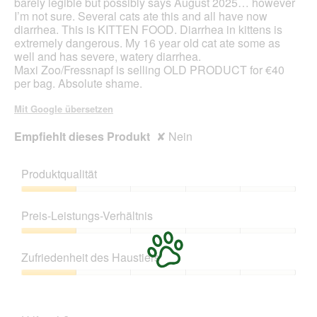
barely legible but possibly says August 2025… however
I’m not sure. Several cats ate this and all have now
diarrhea. This is KITTEN FOOD. Diarrhea in kittens is
extremely dangerous. My 16 year old cat ate some as
well and has severe, watery diarrhea.
Maxi Zoo/Fressnapf is selling OLD PRODUCT for €40
per bag. Absolute shame.
Mit Google übersetzen
Empfiehlt dieses Produkt
✘
Nein
Produktqualität
Produktqualität,
1
Preis-Leistungs-Verhältnis
von
5
Preis-
Leistungs-
Zufriedenheit des Haustiers
Verhältnis,
1
Zufriedenheit
von
des
5
Haustiers,