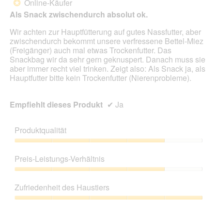
Online-Käufer
*
Sternen.
Als Snack zwischendurch absolut ok.
Wir achten zur Hauptfütterung auf gutes Nassfutter, aber
zwischendurch bekommt unsere verfressene Bettel-Miez
(Freigänger) auch mal etwas Trockenfutter. Das
Snackbag wir da sehr gern geknuspert. Danach muss sie
aber immer recht viel trinken. Zeigt also: Als Snack ja, als
Hauptfutter bitte kein Trockenfutter (Nierenprobleme).
Empfiehlt dieses Produkt
✔
Ja
Produktqualität
Produktqualität,
4
Preis-Leistungs-Verhältnis
von
5
Preis-
Leistungs-
Zufriedenheit des Haustiers
Verhältnis,
4
Zufriedenheit
von
des