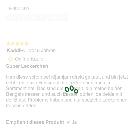
5
Haustiers,
Hilfreich?
5
von
Ja ·
4
Nein ·
0
Melden
5
★★★★★
★★★★★
KaddiH.
·
vor 5 Jahren
5
von
Online-Käufer
*
5
Super Leckerchen
Sternen.
Hab diese schon bei Mjamjam direkt gekauft und bin jetzt
echt froh, dass Fressnapf die Leckerchen auch im
Sortiment hat. Das sind die einzigen, die meine beiden
Bengals fressen und auch fressen dürfen, da beide mit
der Blase Probleme haben und nur spezielle Leckerchen
fressen dürfen.
Empfiehlt dieses Produkt
✔
Ja