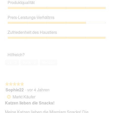
Produktqualität
Produktqualität,
5
Preis-Leistungs-Verhältnis
von
5
Preis-
Leistungs-
Zufriedenheit des Haustiers
Verhältnis,
4
Zufriedenheit
von
des
5
Haustiers,
Hilfreich?
5
von
Ja ·
3
Nein ·
0
Melden
5
★★★★★
★★★★★
Sophie22
·
vor 4 Jahren
5
von
Markt Käufer
*
5
Katzen lieben die Snacks!
Sternen.
Meine Katzen lieben die Mjamjam Snacks! Die