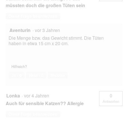
müssten doch die großen Tüten sein
Diese Frage beantworten
Aventurin
·
vor 3 Jahren
Die Menge bzw. das Gewicht stimmt. Die Tüten
haben in etwa 15 cm x 20 cm.
Hilfreich?
Ja ·
0
Nein ·
0
Melden
Lonka
·
vor 4 Jahren
0
Antworten
Auch für sensible Katzen?? Allergie
Diese Frage beantworten