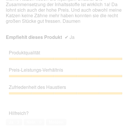
Zusammensetzung der Inhaltsstoffe ist wirklich 1a! Da
lohnt sich auch der hohe Preis. Und auch obwohl meine
Katzen keine Zähne mehr haben konnten sie die recht
großen Stücke gut fressen. Daumen
Empfiehlt dieses Produkt
✔
Ja
Produktqualität
Produktqualität,
5
Preis-Leistungs-Verhältnis
von
5
Preis-
Leistungs-
Zufriedenheit des Haustiers
Verhältnis,
5
Zufriedenheit
von
des
5
Haustiers,
Hilfreich?
5
von
Ja ·
3
Nein ·
0
Melden
5