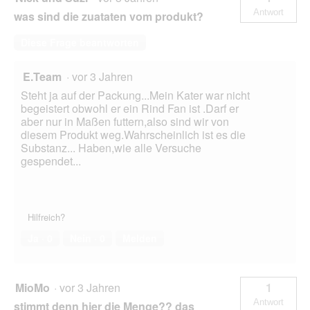
Antwort
was sind die zuataten vom produkt?
Diese Frage beantworten
E.Team
·
vor 3 Jahren
Steht ja auf der Packung...Mein Kater war nicht
begeistert obwohl er ein Rind Fan ist .Darf er
aber nur in Maßen futtern,also sind wir von
diesem Produkt weg.Wahrscheinlich ist es die
Substanz... Haben,wie alle Versuche
gespendet...
Hilfreich?
Ja ·
0
Nein ·
0
Melden
MioMo
·
vor 3 Jahren
1
Antwort
stimmt denn hier die Menge?? das