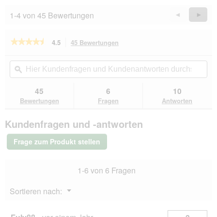
1-4 von 45 Bewertungen
Zurück
◄
Weiter
►
Reviews
Revie
★★★★★
★★★★★
4.5
45 Bewertungen
Mit
dieser
4.5
von
Aktion
Hier
Hie
5
navigierst
Kundenfragen
ϙ
Kun
Sternen.
du
und
un
Bewertungen
zu
Kundenantworten
Kun
45
6
10
lesen
den
durchsuchen
du
für
Bewertungen
Fragen
Antworten
Bewertungen.
MjAMjAM
Snackbag
Kundenfragen und -antworten
125g
Lamm
pur
Frage zum Produkt stellen
1-6 von 6 Fragen
Menü
Sortieren nach:
▼