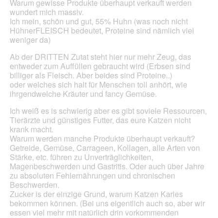
Warum gewisse Produkte überhaupt verkauft werden
wundert mich massiv.
Ich mein, schön und gut, 55% Huhn (was noch nicht
HühnerFLEISCH bedeutet, Proteine sind nämlich viel
weniger da)
Ab der DRITTEN Zutat steht hier nur mehr Zeug, das
entweder zum Auffüllen gebraucht wird (Erbsen sind
billiger als Fleisch. Aber beides sind Proteine..)
oder welches sich halt für Menschen toll anhört, wie
ihrgendwelche Kräuter und fancy Gemüse.
Ich weiß es is schwierig aber es gibt soviele Ressourcen,
Tierärzte und günstiges Futter, das eure Katzen nicht
krank macht.
Warum werden manche Produkte überhaupt verkauft?
Getreide, Gemüse, Carrageen, Kollagen, alle Arten von
Stärke, etc. führen zu Unverträglichkeiten,
Magenbeschwerden und Gastritis. Oder auch über Jahre
zu absoluten Fehlernährungen und chronischen
Beschwerden.
Zucker is der einzige Grund, warum Katzen Karies
bekommen können. (Bei uns eigentlich auch so, aber wir
essen viel mehr mit natürlich drin vorkommenden