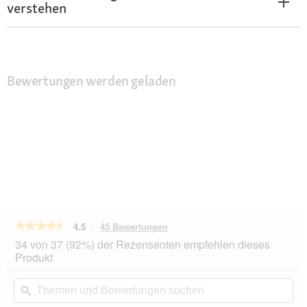
verstehen
Bewertungen werden geladen
★★★★★
★★★★★
4.5
45 Bewertungen
Mit
dieser
4.5
34 von 37 (92%) der Rezensenten empfehlen dieses
von
Aktion
Produkt
5
navigierst
Sternen.
du
Themen
Th
Bewertungen
zu
und
ϙ
un
lesen
den
Bewertungen
Be
für