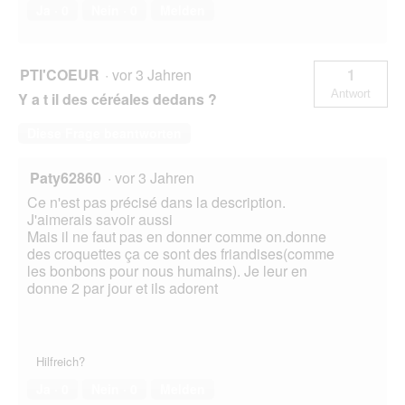
Ja ·
0
Nein ·
0
Melden
PTI'COEUR
·
vor 3 Jahren
1
Antwort
Y a t il des céréales dedans ?
Diese Frage beantworten
Paty62860
·
vor 3 Jahren
Ce n'est pas précisé dans la description.
J'aimerais savoir aussi
Mais il ne faut pas en donner comme on.donne
des croquettes ça ce sont des friandises(comme
les bonbons pour nous humains). Je leur en
donne 2 par jour et ils adorent
Hilfreich?
Ja ·
0
Nein ·
0
Melden