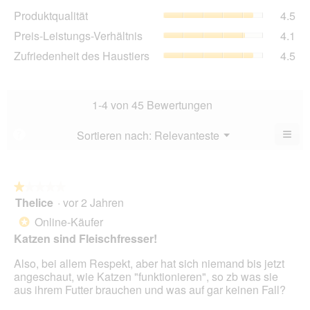
Dur
Pro
Produktqualität
4.5
Bew
Dur
4.5
Pre
Preis-Leistungs-Verhältnis
4.1
Bew
von
Lei
4.5
Zuf
Zufriedenheit des Haustiers
4.5
5.
Ver
von
des
Dur
5.
Hau
Bew
Dur
4.1
Bew
1-4 von 45 Bewertungen
von
4.5
5.
von
≡
Menü
Sortieren nach:
Relevanteste
?
▼
5.
Wen
Sie
auf
die
folg
★★★★★
★★★★★
Scha
Thelice
·
vor 2 Jahren
1
klic
von
wird
Online-Käufer
*
der
5
unte
Katzen sind Fleischfresser!
Sternen.
aufg
Inhal
Also, bei allem Respekt, aber hat sich niemand bis jetzt
aktua
angeschaut, wie Katzen "funktionieren", so zb was sie
aus ihrem Futter brauchen und was auf gar keinen Fall?