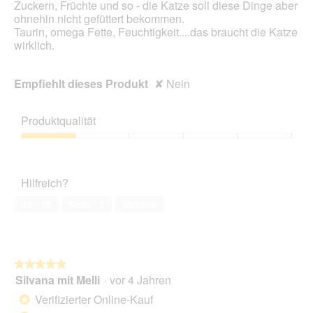
Zuckern, Früchte und so - die Katze soll diese Dinge aber
ohnehin nicht gefüttert bekommen.
Taurin, omega Fette, Feuchtigkeit....das braucht die Katze
wirklich.
Empfiehlt dieses Produkt
✘
Nein
Produktqualität
Produktqualität,
1
von
Hilfreich?
5
Ja ·
15
Nein ·
1
Melden
★★★★★
★★★★★
Silvana mit Melli
·
vor 4 Jahren
5
von
Verifizierter Online-Kauf
*
5