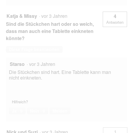
Katja & Missy
·
vor 3 Jahren
4
Antworten
Sind die Stückchen hart oder so weich,
dass man auch eine Tablette einkneten
könnte?
Diese Frage beantworten
Starso
·
vor 3 Jahren
Die Stückchen sind hart. Eine Tablette kann man
nicht einkneten.
Hilfreich?
Ja ·
0
Nein ·
0
Melden
Nick und Suzi
·
vor 3 Jahren
1