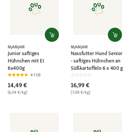
MjAMjAM
MjAMjAM
Junior saftiges
Nassfutter Hund Senior
Hühnchen mit Ei
- saftiges Hühnchen an
6x400g
Süßkartoffeln 6 x 400 g
4.7 (3)
14,49 €
16,99 €
(6,04 €/kg)
(7,08 €/kg)