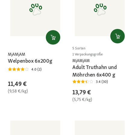
5 Sorten
MjAMjAM
1 Verpackungsgröße
Welpenbox 6x200g
MjAMjAM
Adult Truthahn und
4.0 (2)
Möhrchen 6x400 g
3.4 (30)
11,49 €
(9,58 €/kg)
13,79 €
(5,75 €/kg)