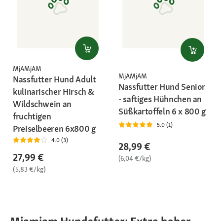
MjAMjAM
MjAMjAM
Nassfutter Hund Adult
Nassfutter Hund Senior
kulinarischer Hirsch &
- saftiges Hühnchen an
Wildschwein an
Süßkartoffeln 6 x 800 g
fruchtigen
5.0 (1)
Preiselbeeren 6x800 g
4.0 (3)
28,99 €
27,99 €
(6,04 €/kg)
(5,83 €/kg)