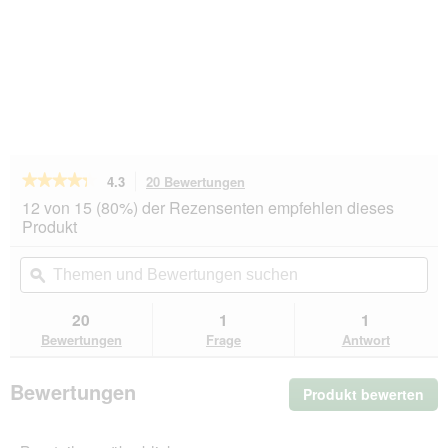
★★★★★
★★★★★
4.3
20 Bewertungen
Mit
dieser
4.3
12 von 15 (80%) der Rezensenten empfehlen dieses
von
Aktion
Produkt
5
navigierst
Sternen.
du
Themen
Th
Bewertungen
zu
und
ϙ
un
lesen
den
Bewertungen
Be
für
Bewertungen.
MjAMjAM
suchen
su
20
1
1
Mixpaket
Bewertungen
Frage
Antwort
Adult
6x200g
Bewertungen
Produkt bewerten
.
Mit
die