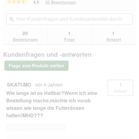
★★★★★
★★★★★
4.3
20 Bewertungen
Mit
dieser
4.3
von
Aktion
Hier
Hie
5
navigierst
Kundenfragen
ϙ
Kun
Sternen.
du
und
un
Bewertungen
zu
Kundenantworten
Kun
20
1
1
lesen
den
durchsuchen
du
für
Bewertungen
Frage
Antwort
Bewertungen.
MjAMjAM
Mixpaket
Kundenfragen und -antworten
Adult
6x200g
Frage zum Produkt stellen
SKATI-MO
·
vor 4 Jahren
1
Antwort
Wie lange ist es Haltbar?Wenn ich eine
Bestellung mache,möchte ich vorab
wissen wie lange die Futterdosen
halten!MHD???
Diese Frage beantworten