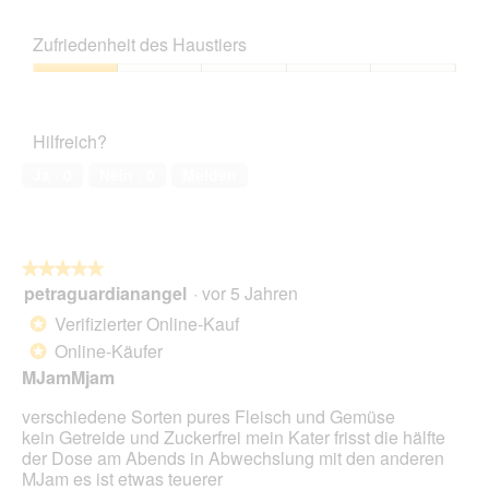
Zufriedenheit des Haustiers
Zufriedenheit
des
Haustiers,
Hilfreich?
1
von
Ja ·
0
Nein ·
0
Melden
5
★★★★★
★★★★★
petraguardianangel
·
vor 5 Jahren
5
von
Verifizierter Online-Kauf
*
5
Online-Käufer
*
Sternen.
MJamMjam
verschiedene Sorten pures Fleisch und Gemüse
kein Getreide und Zuckerfrei mein Kater frisst die hälfte
der Dose am Abends in Abwechslung mit den anderen
MJam es ist etwas teuerer