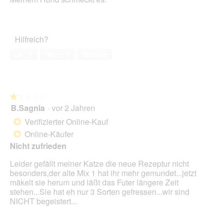
5
Sternen.
Hilfreich?
Ja ·
1
Nein ·
0
Melden
★★★★★
★★★★★
B.Sagnia
·
vor 2 Jahren
1
von
Verifizierter Online-Kauf
*
5
Online-Käufer
*
Sternen.
Nicht zufrieden
Leider gefällt meiner Katze die neue Rezeptur nicht
besonders,der alte Mix 1 hat ihr mehr gemundet...jetzt
mäkelt sie herum und läßt das Futer längere Zeit
stehen...Sie hat eh nur 3 Sorten gefressen...wir sind
NICHT begeistert...