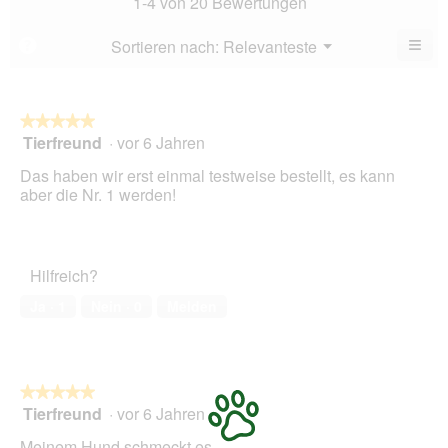
1-4 von 20 Bewertungen
von
3.9
5.
von
≡
Menü
Sortieren nach:
Relevanteste
?
▼
5.
Wen
Sie
auf
die
folg
★★★★★
★★★★★
Scha
Tierfreund
·
vor 6 Jahren
5
klic
von
wird
Das haben wir erst einmal testweise bestellt, es kann
der
5
unte
aber die Nr. 1 werden!
Sternen.
aufg
Inhal
aktua
Hilfreich?
Ja ·
1
Nein ·
0
Melden
★★★★★
★★★★★
Tierfreund
·
vor 6 Jahren
5
von
Meinem Hund schmeckt es.