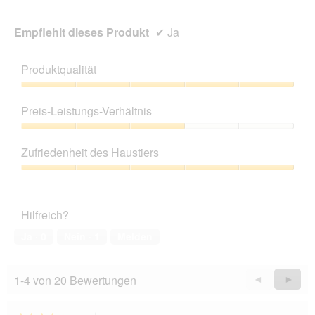
Empfiehlt dieses Produkt
✔
Ja
Produktqualität
Produktqualität,
5
Preis-Leistungs-Verhältnis
von
5
Preis-
Leistungs-
Zufriedenheit des Haustiers
Verhältnis,
3
Zufriedenheit
von
des
5
Haustiers,
Hilfreich?
5
von
Ja ·
0
Nein ·
1
Melden
5
1-4 von 20 Bewertungen
Zurück
◄
Weiter
►
Reviews
Revie