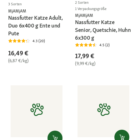
2 Sorten
3 Sorten
1 Verpackungsgröße
MjAMjAM
MjAMjAM
Nassfutter Katze Adult,
Nassfutter Katze
Duo 6x400 g Ente und
Senior, Quetschie, Huhn
Pute
6x300 g
4.3 (20)
4.5 (2)
16,49 €
17,99 €
(6,87 €/kg)
(9,99 €/kg)