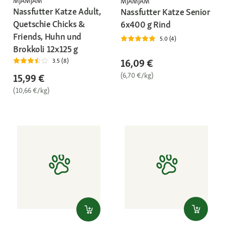
MjAMjAM
MjAMjAM
Nassfutter Katze Adult,
Nassfutter Katze Senior
Quetschie Chicks &
6x400 g Rind
Friends, Huhn und
5.0 (4)
Brokkoli 12x125 g
16,09 €
3.5 (8)
(6,70 €/kg)
15,99 €
(10,66 €/kg)