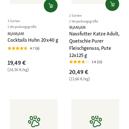
2 Sorten
3 Sorten
1 Verpackungsgröße
1 Verpackungsgröße
MjAMjAM
Nassfutter Katze Adult,
MjAMjAM
Cocktails Huhn 20x40 g
Quetschie Purer
Fleischgenuss, Pute
4.7 (6)
12x125 g
19,49 €
3.8 (11)
(24,36 €/kg)
20,49 €
(13,66 €/kg)