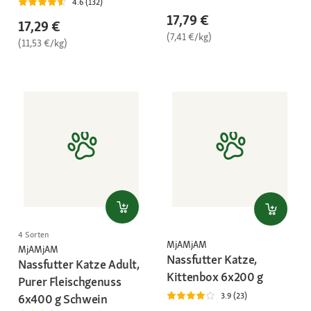
4.6 (132)
17,79 €
17,29 €
(7,41 €/kg)
(11,53 €/kg)
4 Sorten
MjAMjAM
MjAMjAM
Nassfutter Katze,
Nassfutter Katze Adult,
Kittenbox 6x200 g
Purer Fleischgenuss
3.9 (23)
6x400 g Schwein