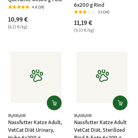
6x200 g Rind
4.8 (19)
3.1 (14)
10,99 €
11,19 €
(6,11 €/kg)
(9,33 €/kg)
MjAMjAM
MjAMjAM
Nassfutter Katze Adult,
Nassfutter Katze Adult
VetCat Diät Urinary,
VetCat Diät, Sterilized
Huhn 6x200 g
Rind & Ente 6x200 g