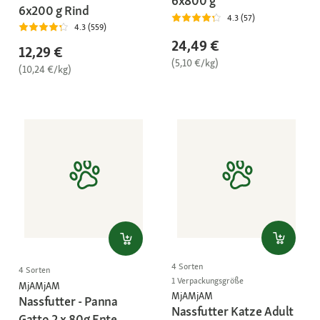
6x800 g
6x200 g Rind
4.3 (57)
4.3 (559)
24,49 €
12,29 €
(5,10 €/kg)
(10,24 €/kg)
4 Sorten
4 Sorten
1 Verpackungsgröße
MjAMjAM
MjAMjAM
Nassfutter - Panna
Nassfutter Katze Adult
Gatto 2 x 80g Ente