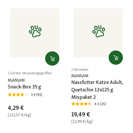
2 Varianten
2 Sorten, Verpackungsgrößen
MjAMjAM
MjAMjAM
Nassfutter Katze Adult,
Snack-Box 35 g
Quetschie 12x125 g
3.9 (93)
Mixpaket 2
4.5 (25)
4,29 €
19,49 €
(122,57 €/kg)
(12,99 €/kg)