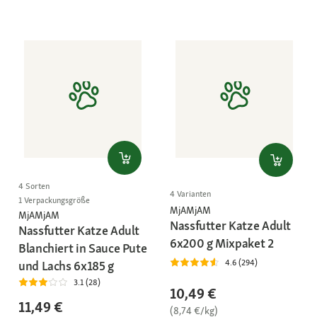
4 Sorten
4 Varianten
1 Verpackungsgröße
MjAMjAM
MjAMjAM
Nassfutter Katze Adult
Nassfutter Katze Adult
6x200 g Mixpaket 2
Blanchiert in Sauce Pute
4.6 (294)
und Lachs 6x185 g
3.1 (28)
10,49 €
11,49 €
(8,74 €/kg)