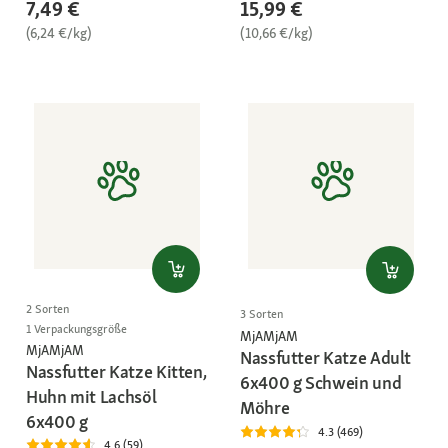
7,49 €
15,99 €
(6,24 €/kg)
(10,66 €/kg)
2 Sorten
3 Sorten
1 Verpackungsgröße
MjAMjAM
MjAMjAM
Nassfutter Katze Adult
Nassfutter Katze Kitten,
6x400 g Schwein und
Huhn mit Lachsöl
Möhre
6x400 g
4.3 (469)
4.6 (59)