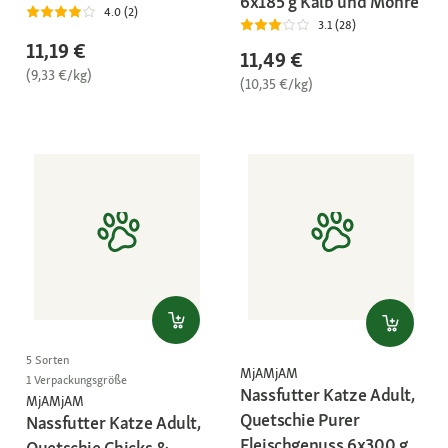
6x185 g Kalb und Möhre
4.0 (2)
3.1 (28)
11,19 €
11,49 €
(9,33 €/kg)
(10,35 €/kg)
5 Sorten
MjAMjAM
1 Verpackungsgröße
Nassfutter Katze Adult,
MjAMjAM
Quetschie Purer
Nassfutter Katze Adult,
Fleischgenuss 6x300 g
Quetschie Chicks &