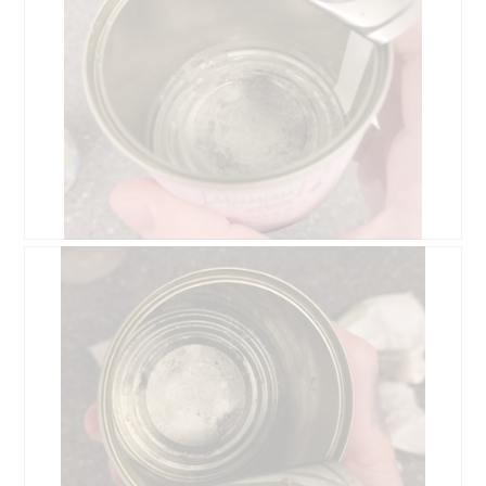
i
r
b
i
c
d
o
t
h
e
d
d
l
i
e
i
i
n
n
e
c
m
n
s
h
o
a
e
L
d
c
r
a
a
h
A
c
l
e
k
h
e
n
t
s
s
t
i
D
F
"
D
l
o
o
o
-
i
e
n
s
t
m
a
e
w
e
o
i
l
r
i
n
M
t
o
e
r
b
i
a
g
n
d
o
t
n
f
d
e
d
d
g
e
e
i
e
i
e
l
s
n
n
e
b
d
I
m
d
s
l
g
n
o
e
e