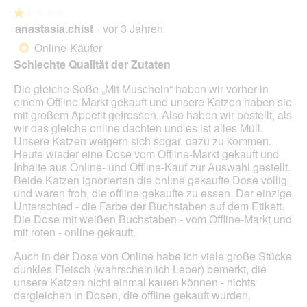
r
w
l
★★★★★
★★★★★
D
i
o
anastasia.chist
·
vor 3 Jahren
o
r
1
g
s
d
von
Online-Käufer
*
f
e
e
5
Schlechte Qualität der Zutaten
e
d
i
Sternen.
l
e
n
Die gleiche Soße „Mit Muscheln“ haben wir vorher in
d
r
m
einem Offline-Markt gekauft und unsere Katzen haben sie
g
S
o
mit großem Appetit gefressen. Also haben wir bestellt, als
e
o
d
wir das gleiche online dachten und es ist alles Müll.
ö
r
a
Unsere Katzen weigern sich sogar, dazu zu kommen.
f
t
l
Heute wieder eine Dose vom Offline-Markt gekauft und
f
e
e
Inhalte aus Online- und Offline-Kauf zur Auswahl gestellt.
n
"
s
Beide Katzen ignorierten die online gekaufte Dose völlig
e
B
D
und waren froh, die offline gekaufte zu essen. Der einzige
t
l
i
Unterschied - die Farbe der Buchstaben auf dem Etikett.
.
a
a
Die Dose mit weißen Buchstaben - vom Offline-Markt und
n
l
mit roten - online gekauft.
c
o
h
g
Auch in der Dose von Online habe ich viele große Stücke
i
f
dunkles Fleisch (wahrscheinlich Leber) bemerkt, die
e
e
unsere Katzen nicht einmal kauen können - nichts
r
l
dergleichen in Dosen, die offline gekauft wurden.
t
d