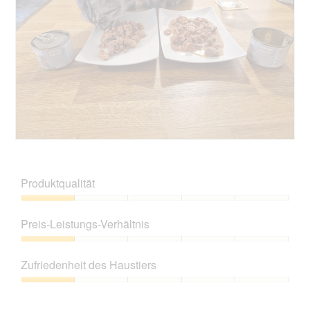
d
u
t
e
n
d
i
g
i
n
z
e
m
u
s
o
F
e
d
o
r
a
t
A
l
o
k
e
2
t
s
.
i
B
F
D
o
e
o
i
n
w
t
a
Produktqualität
w
e
o
l
i
r
M
o
Produktqualität,
r
t
i
g
1
d
Preis-Leistungs-Verhältnis
u
t
f
von
e
n
d
e
5
Preis-
i
g
i
l
Leistungs-
n
z
e
Zufriedenheit des Haustiers
d
Verhältnis,
m
u
s
g
1
o
Zufriedenheit
F
e
e
von
d
des
o
r