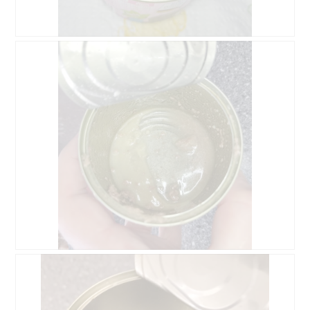
"
F
B
o
l
t
a
o
n
M
c
i
h
t
i
d
e
i
r
e
t
s
e
e
P
r
u
A
t
k
e
t
m
i
D
F
i
o
o
o
t
n
s
t
r
w
e
o
e
i
n
M