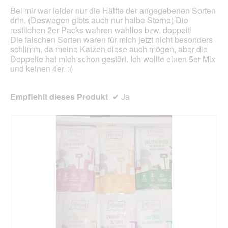
.
a
w
Bei mir war leider nur die Hälfte der angegebenen Sorten
l
i
drin. (Deswegen gibts auch nur halbe Sterne) Die
o
r
restlichen 2er Packs wahren wahllos bzw. doppelt!
g
d
Die falschen Sorten waren für mich jetzt nicht besonders
f
e
schlimm, da meine Katzen diese auch mögen, aber die
e
i
Doppelte hat mich schon gestört. Ich wollte einen 5er Mix
l
n
und keinen 4er. :(
d
m
g
o
e
d
Empfiehlt dieses Produkt
✔
Ja
ö
a
f
l
f
e
n
s
e
D
t
i
.
a
l
o
g
f
e
l