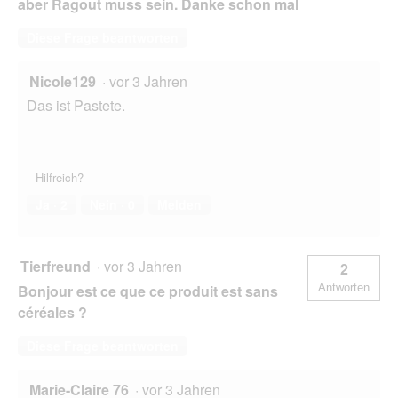
aber Ragout muss sein. Danke schon mal
Diese Frage beantworten
Nicole129
·
vor 3 Jahren
Das ist Pastete.
Hilfreich?
Ja ·
2
Nein ·
0
Melden
Tierfreund
·
vor 3 Jahren
2
Bonjour est ce que ce produit est sans
Antworten
céréales ?
Diese Frage beantworten
Marie-Claire 76
·
vor 3 Jahren