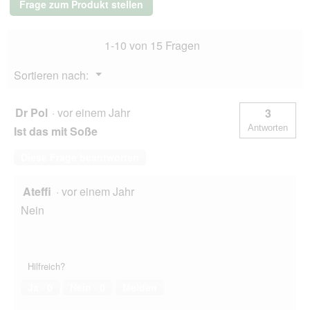
s
Frage zum Produkt stellen
e
12x125
D
g
t
i
Mixpaket
.
a
1-10 von 15 Fragen
1
l
o
Menü
Sortieren nach:
g
▼
f
e
Dr Pol
·
vor einem Jahr
3
l
Antworten
Ist das mit Soße
d
g
Diese Frage beantworten
e
ö
f
Ateffi
·
vor einem Jahr
f
Nein
n
e
t
.
Hilfreich?
Ja ·
0
Nein ·
0
Melden