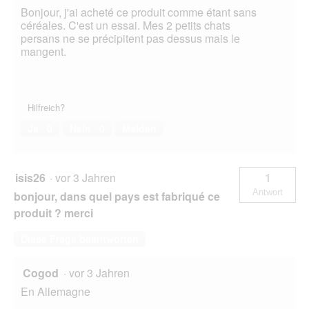
Bonjour, j'ai acheté ce produit comme étant sans
céréales. C'est un essai. Mes 2 petits chats
persans ne se précipitent pas dessus mais le
mangent.
Hilfreich?
Ja ·
0
Nein ·
0
Melden
isis26
·
vor 3 Jahren
1
Antwort
bonjour, dans quel pays est fabriqué ce
produit ? merci
Diese Frage beantworten
Cogod
·
vor 3 Jahren
En Allemagne