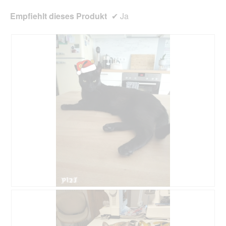
Empfiehlt dieses Produkt
✔
Ja
B
F
e
o
w
t
e
o