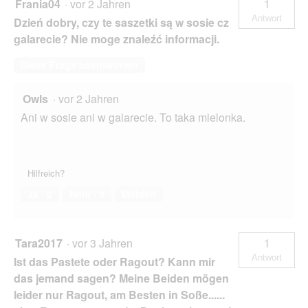
Frania04
·
vor 2 Jahren
1
Antwort
Dzień dobry, czy te saszetki są w sosie cz
galarecie? Nie moge znaleźć informacji.
Diese Frage beantworten
Owls
·
vor 2 Jahren
Ani w sosie ani w galarecie. To taka mielonka.
Hilfreich?
Ja ·
0
Nein ·
0
Melden
Tara2017
·
vor 3 Jahren
1
Antwort
Ist das Pastete oder Ragout? Kann mir
das jemand sagen? Meine Beiden mögen
leider nur Ragout, am Besten in Soße......