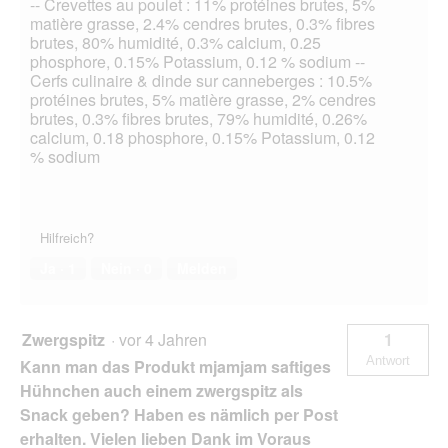
-- Crevettes au poulet : 11% protéines brutes, 5%
matière grasse, 2.4% cendres brutes, 0.3% fibres
brutes, 80% humidité, 0.3% calcium, 0.25
phosphore, 0.15% Potassium, 0.12 % sodium --
Cerfs culinaire & dinde sur canneberges : 10.5%
protéines brutes, 5% matière grasse, 2% cendres
brutes, 0.3% fibres brutes, 79% humidité, 0.26%
calcium, 0.18 phosphore, 0.15% Potassium, 0.12
% sodium
Hilfreich?
Ja ·
1
Nein ·
0
Melden
Zwergspitz
·
vor 4 Jahren
1
Antwort
Kann man das Produkt mjamjam saftiges
Hühnchen auch einem zwergspitz als
Snack geben? Haben es nämlich per Post
erhalten. Vielen lieben Dank im Voraus