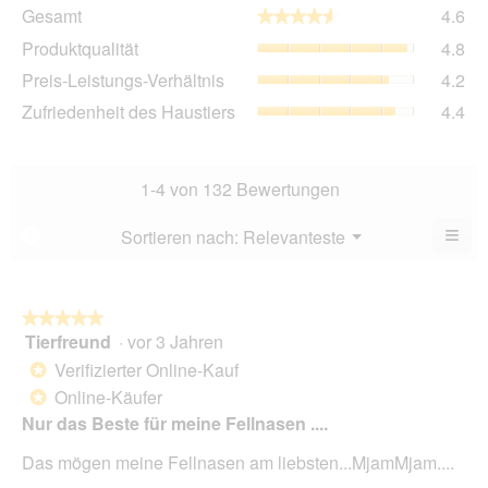
Ge
Gesamt
4.6
★★★★★
★★★★★
Dur
Pro
Produktqualität
4.8
Bew
Dur
4.6
Pre
Preis-Leistungs-Verhältnis
4.2
Bew
von
Lei
4.8
Zuf
Zufriedenheit des Haustiers
4.4
5.
Ver
von
des
Dur
5.
Hau
Bew
Dur
4.2
Bew
1-4 von 132 Bewertungen
von
4.4
5.
von
≡
Menü
Sortieren nach:
Relevanteste
?
▼
5.
Wen
Sie
auf
die
folg
★★★★★
★★★★★
Scha
Tierfreund
·
vor 3 Jahren
5
klic
von
wird
Verifizierter Online-Kauf
*
der
5
unte
Online-Käufer
*
Sternen.
aufg
Nur das Beste für meine Fellnasen ....
Inhal
aktua
Das mögen meine Fellnasen am liebsten...MjamMjam....