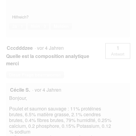
Hilfreich?
Ja ·
1
Nein ·
0
Melden
Cccdddzee
·
vor 4 Jahren
1
Antwort
Quelle est la composition analytique
merci
Diese Frage beantworten
Cécile S.
·
vor 4 Jahren
Bonjour,
Poulet et saumon sauvage : 11% protéines
brutes, 6.5% matière grasse, 2.1% cendres
brutes, 0.4% fibres brutes, 79% humidité, 0.25%
calcium, 0.2 phosphore, 0.15% Potassium, 0.12
% sodium