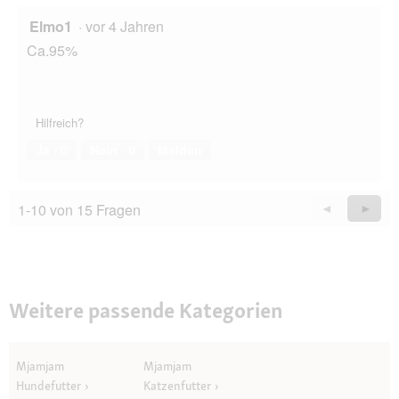
Elmo1
·
vor 4 Jahren
Ca.95%
Hilfreich?
Ja ·
0
Nein ·
0
Melden
1-10 von 15 Fragen
Zurück
◄
Weiter
►
Questions
Quest
Weitere passende Kategorien
Mjamjam
Mjamjam
Hundefutter
Katzenfutter