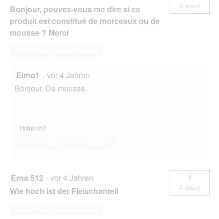
Antwort
Bonjour, pouvez-vous me dire si ce
produit est constitué de morceaux ou de
mousse ? Merci
Diese Frage beantworten
Elmo1
·
vor 4 Jahren
Bonjour. De mousse.
Hilfreich?
Ja ·
1
Nein ·
0
Melden
Erna 512
·
vor 4 Jahren
1
Antwort
Wie hoch ist der Fleischanteil
Diese Frage beantworten