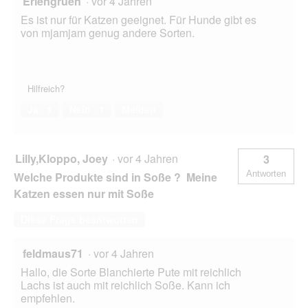
Erlengruen
·
vor 4 Jahren
Es ist nur für Katzen geeignet. Für Hunde gibt es
von mjamjam genug andere Sorten.
Hilfreich?
Ja ·
1
Nein ·
1
Melden
Lilly,Kloppo, Joey
·
vor 4 Jahren
3
Antworten
Welche Produkte sind in Soße ? Meine
Katzen essen nur mit Soße
Diese Frage beantworten
feldmaus71
·
vor 4 Jahren
Hallo, die Sorte Blanchierte Pute mit reichlich
Lachs ist auch mit reichlich Soße. Kann ich
empfehlen.