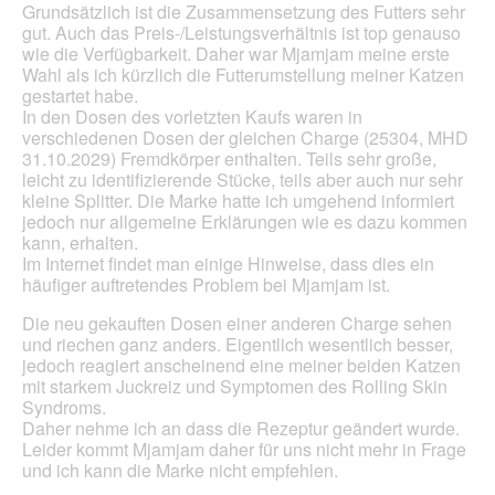
Grundsätzlich ist die Zusammensetzung des Futters sehr
aktua
gut. Auch das Preis-/Leistungsverhältnis ist top genauso
wie die Verfügbarkeit. Daher war Mjamjam meine erste
Wahl als ich kürzlich die Futterumstellung meiner Katzen
gestartet habe.
In den Dosen des vorletzten Kaufs waren in
verschiedenen Dosen der gleichen Charge (25304, MHD
31.10.2029) Fremdkörper enthalten. Teils sehr große,
leicht zu identifizierende Stücke, teils aber auch nur sehr
kleine Splitter. Die Marke hatte ich umgehend informiert
jedoch nur allgemeine Erklärungen wie es dazu kommen
kann, erhalten.
Im Internet findet man einige Hinweise, dass dies ein
häufiger auftretendes Problem bei Mjamjam ist.
Die neu gekauften Dosen einer anderen Charge sehen
und riechen ganz anders. Eigentlich wesentlich besser,
jedoch reagiert anscheinend eine meiner beiden Katzen
mit starkem Juckreiz und Symptomen des Rolling Skin
Syndroms.
Daher nehme ich an dass die Rezeptur geändert wurde.
Leider kommt Mjamjam daher für uns nicht mehr in Frage
und ich kann die Marke nicht empfehlen.