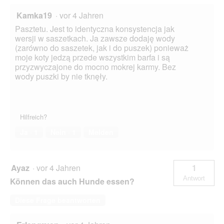
Kamka19
·
vor 4 Jahren
Pasztetu. Jest to identyczna konsystencja jak
wersji w saszetkach. Ja zawsze dodaję wody
(zarówno do saszetek, jak i do puszek) ponieważ
moje koty jedzą przede wszystkim barfa i są
przyzwyczajone do mocno mokrej karmy. Bez
wody puszki by nie tknęły.
Hilfreich?
Ja ·
1
Nein ·
1
Melden
Ayaz
·
vor 4 Jahren
1
Antwort
Können das auch Hunde essen?
Diese Frage beantworten