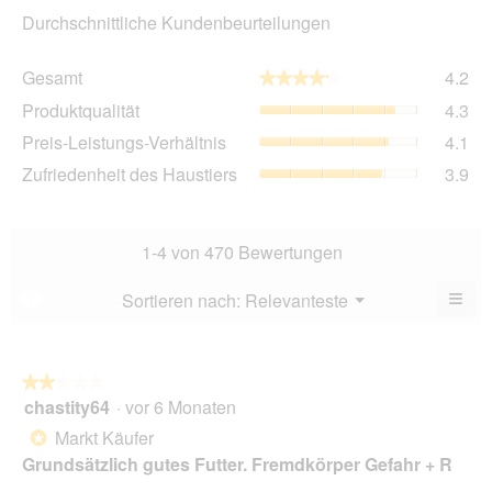
Durchschnittliche Kundenbeurteilungen
Ge
Gesamt
4.2
★★★★★
★★★★★
Dur
Pro
Produktqualität
4.3
Bew
Dur
4.2
Pre
Preis-Leistungs-Verhältnis
4.1
Bew
von
Lei
4.3
Zuf
Zufriedenheit des Haustiers
3.9
5.
Ver
von
des
Dur
5.
Hau
Bew
Dur
4.1
Bew
1-4 von 470 Bewertungen
von
3.9
5.
von
≡
Menü
Sortieren nach:
Relevanteste
?
▼
5.
Wen
Sie
auf
die
folg
★★★★★
★★★★★
Scha
chastity64
·
vor 6 Monaten
2
klic
von
wird
Markt Käufer
*
der
5
unte
Grundsätzlich gutes Futter. Fremdkörper Gefahr + R
Sternen.
aufg
Inhal