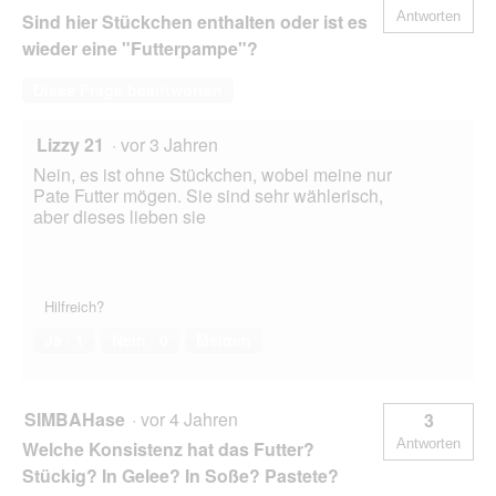
Antworten
Sind hier Stückchen enthalten oder ist es
wieder eine "Futterpampe"?
Diese Frage beantworten
Lizzy 21
·
vor 3 Jahren
Nein, es ist ohne Stückchen, wobei meine nur
Pate Futter mögen. Sie sind sehr wählerisch,
aber dieses lieben sie
Hilfreich?
Ja ·
1
Nein ·
0
Melden
SIMBAHase
·
vor 4 Jahren
3
Antworten
Welche Konsistenz hat das Futter?
Stückig? In Gelee? In Soße? Pastete?