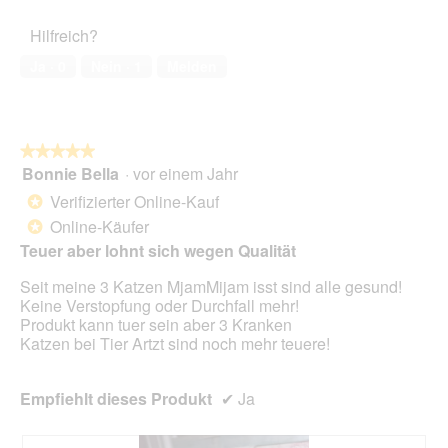
des
o
r
5
a
Haustiers,
t
A
Hilfreich?
l
4
o
k
e
von
2
t
Ja ·
0
Nein ·
1
Melden
s
5
.
i
D
o
i
n
a
w
l
★★★★★
★★★★★
i
o
Bonnie Bella
·
vor einem Jahr
r
5
g
d
von
Verifizierter Online-Kauf
*
f
e
5
Online-Käufer
e
*
i
Sternen.
l
n
Teuer aber lohnt sich wegen Qualität
d
m
g
Seit meine 3 Katzen MjamMijam isst sind alle gesund!
o
e
Keine Verstopfung oder Durchfall mehr!
d
ö
Produkt kann tuer sein aber 3 Kranken
a
f
Katzen bei Tier Artzt sind noch mehr teuere!
l
f
e
n
s
e
Empfiehlt dieses Produkt
✔
Ja
D
t
i
.
a