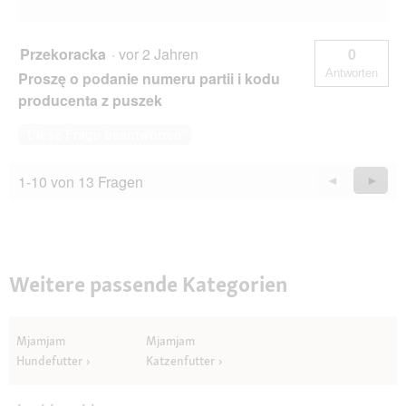
Przekoracka
·
vor 2 Jahren
0
Antworten
Proszę o podanie numeru partii i kodu
producenta z puszek
Diese Frage beantworten
1-10 von 13 Fragen
Zurück
◄
Weiter
►
Questions
Quest
Weitere passende Kategorien
Mjamjam
Mjamjam
Hundefutter
Katzenfutter