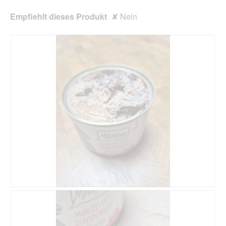
Empfiehlt dieses Produkt
✘
Nein
F
F
r
o
e
t
m
o