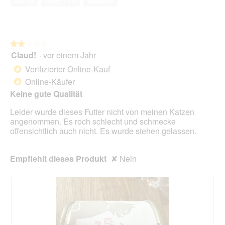
Ja ·
3
Nein ·
11
Melden
s
5
.
i
D
o
i
n
a
w
l
★★★★★
★★★★★
i
o
Claud!
·
vor einem Jahr
r
2
g
d
von
Verifizierter Online-Kauf
*
f
e
5
Online-Käufer
e
*
i
Sternen.
l
n
Keine gute Qualität
d
m
g
Leider wurde dieses Futter nicht von meinen Katzen
o
e
angenommen. Es roch schlecht und schmecke
d
ö
offensichtlich auch nicht. Es wurde stehen gelassen.
a
f
l
f
e
n
Empfiehlt dieses Produkt
✘
Nein
s
e
D
t
i
.
a
l
o
g