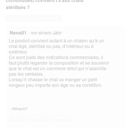
confondues) convient t'il aux chats
e
stérilisés ?
ö
f
Diese Frage beantworten
f
n
e
Nena81
·
vor einem Jahr
t
Le produit convient autant à un chaton qu'à un
.
chat âgé, stérilisé ou pas, d’intérieur ou d
extérieur.
Ce sont juste des indications commerciales, il
faut plutôt regarder la composition et se souvenir
que le chat est un carnivore strict qui n’assimile
pas les céréales.
Lorsqu’il chasse le chat va manger un petit
rongeur peu importe son âge ou sa condition.
Hilfreich?
Ja ·
1
Nein ·
16
Melden