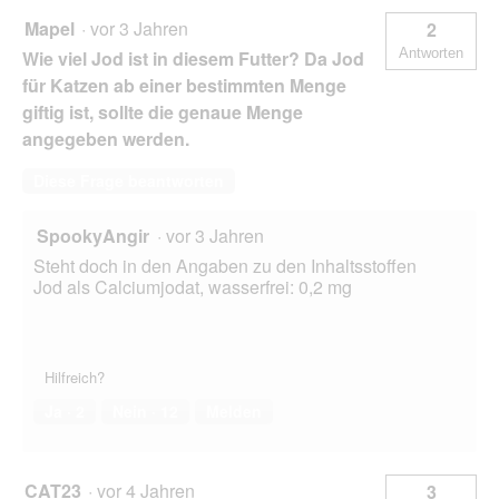
Mapel
·
vor 3 Jahren
2
Antworten
Wie viel Jod ist in diesem Futter? Da Jod
für Katzen ab einer bestimmten Menge
giftig ist, sollte die genaue Menge
angegeben werden.
Diese Frage beantworten
SpookyAngir
·
vor 3 Jahren
Steht doch in den Angaben zu den Inhaltsstoffen
Jod als Calciumjodat, wasserfrei: 0,2 mg
Hilfreich?
Ja ·
2
Nein ·
12
Melden
CAT23
·
vor 4 Jahren
3