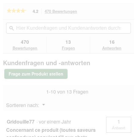
l
i
o
r
★★★★★
★★★★★
4.2
470 Bewertungen
Mit
g
d
dieser
4.2
f
e
von
Aktion
Hier
Hie
e
i
5
navigierst
Kundenfragen
ϙ
Kun
l
n
Sternen.
du
und
un
d
m
Bewertungen
zu
Kundenantworten
Kun
g
470
13
16
lesen
o
den
durchsuchen
du
e
für
Bewertungen
Fragen
Antworten
d
Bewertungen.
MjAMjAM
ö
a
Nassfutter
f
l
Kundenfragen und -antworten
Katze
f
e
Adult
n
s
Huhn
Frage zum Produkt stellen
e
und
D
Wildlachs
t
i
6x200
.
a
1-10 von 13 Fragen
g
l
o
Menü
Sortieren nach:
g
▼
f
e
Gridouille77
·
vor einem Jahr
1
l
Antwort
Concernant ce produit (toutes saveurs
d
g