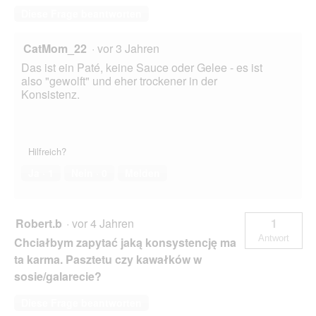
Diese Frage beantworten
CatMom_22
·
vor 3 Jahren
Das ist ein Paté, keine Sauce oder Gelee - es ist
also "gewolft" und eher trockener in der
Konsistenz.
Hilfreich?
Ja ·
1
Nein ·
0
Melden
Robert.b
·
vor 4 Jahren
1
Antwort
Chciałbym zapytać jaką konsystencję ma
ta karma. Pasztetu czy kawałków w
sosie/galarecie?
Diese Frage beantworten