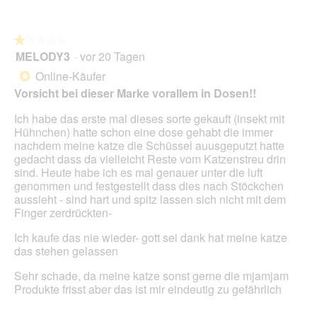
O
o
t
i
b
n
.
a
e
w
l
★★★★★
★★★★★
n
i
o
MELODY3
·
vor 20 Tagen
:
r
1
g
a
d
von
Online-Käufer
*
f
l
e
5
Vorsicht bei dieser Marke vorallem in Dosen!!
e
t
i
Sternen.
l
e
n
Ich habe das erste mal dieses sorte gekauft (insekt mit
d
C
m
Hühnchen) hatte schon eine dose gehabt die immer
g
h
o
nachdem meine katze die Schüssel auusgeputzt hatte
e
a
d
gedacht dass da vielleicht Reste vom Katzenstreu drin
ö
r
a
sind. Heute habe ich es mal genauer unter die luft
f
g
l
genommen und festgestellt dass dies nach Stöckchen
f
e
e
aussieht - sind hart und spitz lassen sich nicht mit dem
n
s
Finger zerdrückten-
e
D
t
i
Ich kaufe das nie wieder- gott sei dank hat meine katze
.
a
das stehen gelassen
l
o
Sehr schade, da meine katze sonst gerne die mjamjam
g
Produkte frisst aber das ist mir eindeutig zu gefährlich
f
e