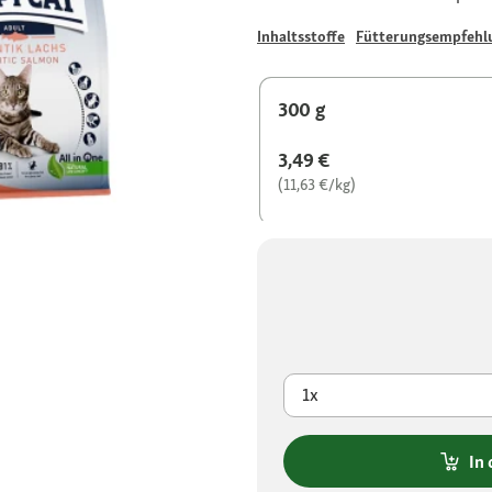
Inhaltsstoffe
Fütterungsempfehl
300 g
3,49 €
(11,63 €/kg)
1x
In