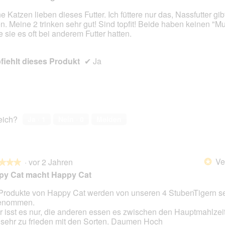
.
i
.
i
o
o
e Katzen lieben dieses Futter. Ich füttere nur das, Nassfutter gib
n
n
en. Meine 2 trinken sehr gut! Sind topfit! Beide haben keinen "
en.
w
w
ie sie es oft bei anderem Futter hatten.
i
i
r
r
d
d
iehlt dieses Produkt
✔
Ja
e
e
i
i
n
n
m
m
o
o
d
d
reich?
Ja ·
1
Nein ·
0
Melden
a
a
l
l
e
e
s
s
Ve
·
vor 2 Jahren
D
D
*
★★★
★★★
i
i
py Cat macht Happy Cat
a
a
l
l
Produkte von Happy Cat werden von unseren 4 StubenTigern se
o
o
enommen.
en.
g
g
r isst es nur, die anderen essen es zwischen den Hauptmahlzei
f
f
 sehr zu frieden mit den Sorten. Daumen Hoch