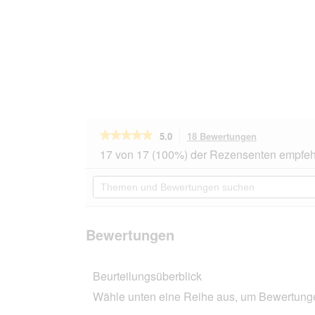
★★★★★
★★★★★
5.0
18 Bewertungen
Mit
dieser
5
17 von 17 (100%) der Rezensenten empfeh
von
Aktion
5
navigierst
Themen
Sternen.
du
und
Bewertungen
zu
Bewertungen
lesen
den
suchen
für
Bewertungen
HAPPY
Bewertungen
CAT
Culinary
Trockenfutter
Beurteilungsüberblick
Katze
Adult,
Wähle unten eine Reihe aus, um Bewertungen
Atlantik-
Lachs