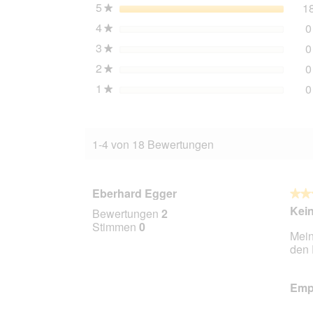
2x10
5
Sterne
1
★
kg
4
Sterne
0
★
3
Sterne
0
★
2
Sterne
0
★
1
Sterne
0
★
1-4 von 18 Bewertungen
Eberhard Egger
★★
★★
5
Kein
Bewertungen
2
von
Stimmen
0
Mein
5
den 
Stern
Empf