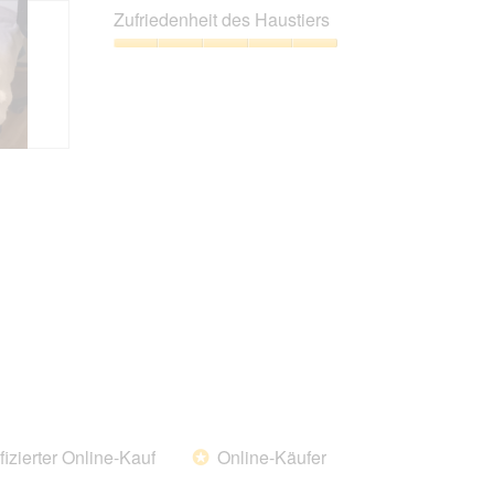
Leistungs-
Zufriedenheit des Haustiers
Verhältnis,
5
Zufriedenheit
von
des
5
Haustiers,
5
von
5
fizierter Online-Kauf
Online-Käufer
*