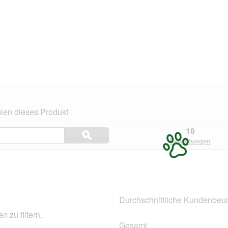
len dieses Produkt
Themen
18
ϙ
und
Suchen
Bewertungen
Bewertungen
suchen
.
Durchschnittliche Kundenbeur
 zu filtern.
Gesamt