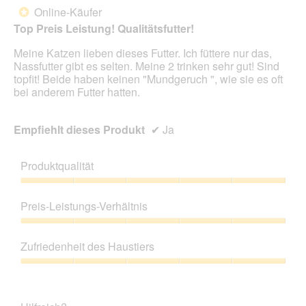
e
Online-Käufer
e
*
i
Sternen.
l
n
Top Preis Leistung! Qualitätsfutter!
d
m
g
Meine Katzen lieben dieses Futter. Ich füttere nur das,
o
e
Nassfutter gibt es selten. Meine 2 trinken sehr gut! Sind
d
ö
topfit! Beide haben keinen "Mundgeruch ", wie sie es oft
a
f
bei anderem Futter hatten.
l
f
e
n
s
e
Empfiehlt dieses Produkt
✔
Ja
D
t
i
.
a
Produktqualität
l
o
Produktqualität,
g
5
Preis-Leistungs-Verhältnis
f
von
e
5
Preis-
l
Leistungs-
Zufriedenheit des Haustiers
d
Verhältnis,
g
5
Zufriedenheit
e
von
des
ö
5
Haustiers,
f