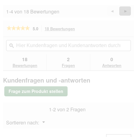
1-4 von 18 Bewertungen
Zurück
◄
Weiter
►
Reviews
Revie
★★★★★
★★★★★
5.0
18 Bewertungen
Mit
dieser
5
von
Aktion
Hier
Hie
5
navigierst
Kundenfragen
ϙ
Kun
Sternen.
du
und
un
Bewertungen
zu
Kundenantworten
Kun
18
2
0
lesen
den
durchsuchen
du
für
Bewertungen
Fragen
Antworten
Bewertungen.
HAPPY
CAT
Kundenfragen und -antworten
Culinary
Trockenfutter
Katze
Frage zum Produkt stellen
Adult,
Atlantik-
Lachs
1-2 von 2 Fragen
4
kg
Menü
Sortieren nach:
▼