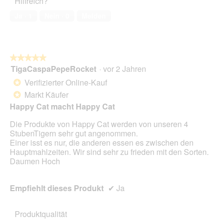
Hilfreich?
5
f
von
n
Ja ·
1
Nein ·
0
Melden
5
e
t
.
★★★★★
★★★★★
TigaCaspaPepeRocket
·
vor 2 Jahren
5
von
Verifizierter Online-Kauf
*
5
Markt Käufer
*
Sternen.
Happy Cat macht Happy Cat
Die Produkte von Happy Cat werden von unseren 4
StubenTigern sehr gut angenommen.
Einer isst es nur, die anderen essen es zwischen den
Hauptmahlzeiten. Wir sind sehr zu frieden mit den Sorten.
Daumen Hoch
Empfiehlt dieses Produkt
✔
Ja
Produktqualität