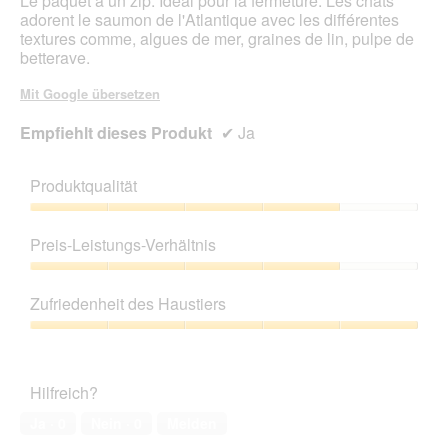
Le paquet a un zip. Idéal pour la fermeture. Les chats
adorent le saumon de l'Atlantique avec les différentes
textures comme, algues de mer, graines de lin, pulpe de
betterave.
Mit Google übersetzen
Empfiehlt dieses Produkt
✔
Ja
Produktqualität
Produktqualität,
4
Preis-Leistungs-Verhältnis
von
5
Preis-
Leistungs-
Zufriedenheit des Haustiers
Verhältnis,
4
Zufriedenheit
von
des
5
Haustiers,
Hilfreich?
5
von
Ja ·
0
Nein ·
0
Melden
5