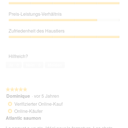
Produktqualität,
5
Preis-Leistungs-Verhältnis
von
5
Preis-
Leistungs-
Zufriedenheit des Haustiers
Verhältnis,
4
Zufriedenheit
von
des
5
Haustiers,
Hilfreich?
5
von
Ja ·
0
Nein ·
0
Melden
5
★★★★★
★★★★★
Dominique
·
vor 5 Jahren
5
von
Verifizierter Online-Kauf
*
5
Online-Käufer
*
Sternen.
Atlantic saumon