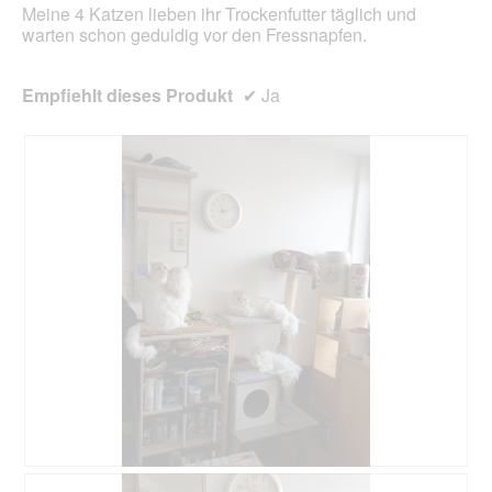
Meine 4 Katzen lieben ihr Trockenfutter täglich und
warten schon geduldig vor den Fressnapfen.
Empfiehlt dieses Produkt
✔
Ja
B
F