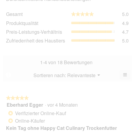
Ge
Gesamt
5.0
★★★★★
★★★★★
Dur
Pro
Produktqualität
4.9
Bew
Dur
5
Pre
Preis-Leistungs-Verhältnis
4.7
Bew
von
Lei
4.9
Zuf
Zufriedenheit des Haustiers
5.0
5.
Ver
von
des
Dur
5.
Hau
Bew
Dur
4.7
Bew
1-4 von 18 Bewertungen
von
5
5.
von
≡
Menü
Sortieren nach:
Relevanteste
?
▼
5.
Wen
Sie
auf
die
folg
★★★★★
★★★★★
Scha
Eberhard Egger
·
vor 4 Monaten
5
klic
von
wird
Verifizierter Online-Kauf
*
der
5
unte
Online-Käufer
*
Sternen.
aufg
Kein Tag ohne Happy Cat Culinary Trockenfutter
Inhal
aktua