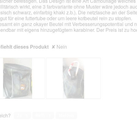
sicher befestigen. Das Design ist eine Art Camouflage welches 
ilitärisch wirkt, eine 3 farbvariante ohne Muster wäre jedoch a
ssisch schwarz, einfarbig khaki z.b.). Die netztasche an der Seit
 gut für eine futtertube oder um leere kotbeutel rein zu stopfen.
esamt ein ganz okayer Beutel mit Verbesserungspotential und n
endbar mit eigens hinzugefügtem karabiner. Der Preis ist zu ho
iehlt dieses Produkt
✘
Nein
B
F
e
o
w
t
reich?
Ja ·
1
Nein ·
1
Melden
e
o
r
M
t
i
u
t