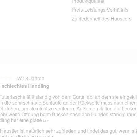
Produktqualität
1 Bewertung mit 4 Sternen.
Auswählen, um nach Bewertungen mit 4 Sternen zu filtern.
Preis-Leistungs-Verhältnis
3 Bewertungen mit 3 Sternen.
Auswählen, um nach Bewertungen mit 3 Sternen zu filtern.
Zufriedenheit des Haustiers
1 Bewertung mit 2 Sternen.
Auswählen, um nach Bewertungen mit 2 Sternen zu filtern.
6 Bewertungen mit 1 Stern.
Auswählen, um nach Bewertungen mit 1 Stern zu filtern.
·
vor 3 Jahren
★★★
★★★
 schlechtes Handling
Futtertasche fällt ständig von dem Gürtel ab, an dem sie eingekli
h die sehr schmale Schlaufe an der Rückseite muss man einen
en.
el ziehen, um sie nicht zu verlieren. Außerdem fallen die Lecker
sehr weite Öffnung beim Bücken nach den Hunden ständig raus
ling her eine glatte 5 -
Haustier ist natürlich sehr zufrieden und findet das gut, wenn st
erli vor die Nase purzeln...