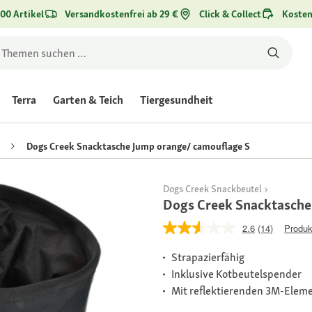
00 Artikel
Versandkostenfrei ab 29 €
Click & Collect
Kosten
Terra
Garten & Teich
Tiergesundheit
Dogs Creek Snacktasche Jump orange/ camouflage S
Dogs Creek Snackbeutel
Dogs Creek Snacktasche
2.6
(14)
Produk
Strapazierfähig
Inklusive Kotbeutelspender
Mit reflektierenden 3M-Elem