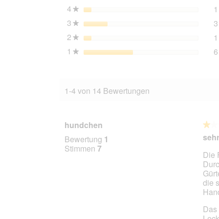
4
Sterne
1
★
3
Sterne
3
★
2
Sterne
1
★
1
Sterne
6
★
1-4 von 14 Bewertungen
hundchen
★★
★★
1
sehr
Bewertung
1
von
Stimmen
7
Die 
5
Durc
Stern
Gürt
die 
Hand
Das 
Leck