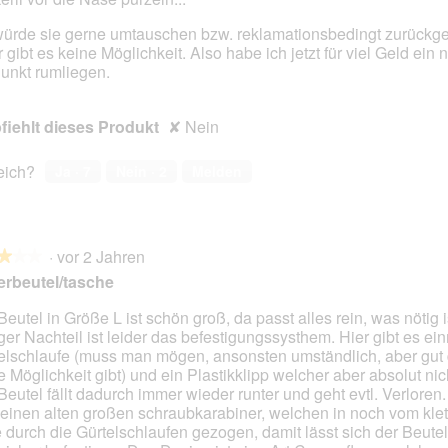
würde sie gerne umtauschen bzw. reklamationsbedingt zurückg
r gibt es keine Möglichkeit. Also habe ich jetzt für viel Geld ein 
unkt rumliegen.
iehlt dieses Produkt
✘
Nein
reich?
Ja ·
7
Nein ·
2
Melden
·
vor 2 Jahren
★★★
★★★
erbeutel/tasche
Beutel in Größe L ist schön groß, da passt alles rein, was nötig i
iger Nachteil ist leider das befestigungssysthem. Hier gibt es ei
en.
elschlaufe (muss man mögen, ansonsten umständlich, aber gut
e Möglichkeit gibt) und ein Plastikklipp welcher aber absolut nich
Beutel fällt dadurch immer wieder runter und geht evtl. Verloren.
t einen alten großen schraubkarabiner, welchen in noch vom klet
e durch die Gürtelschlaufen gezogen, damit lässt sich der Beutel