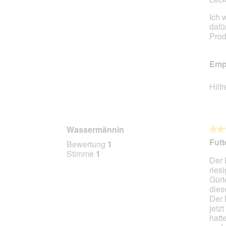
Ich 
dafü
Prod
Empf
Hilf
Wassermännin
★★
★★
3
Futt
Bewertung
1
von
Stimme
1
Der 
5
ries
Stern
Gürt
dies
Der 
jetz
hatt