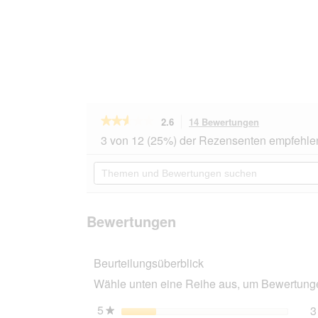
★★★★★
★★★★★
2.6
14 Bewertungen
Mit
dieser
2.6
3 von 12 (25%) der Rezensenten empfehle
von
Aktion
5
navigierst
Themen
Sternen.
du
und
Bewertungen
zu
Bewertungen
lesen
den
suchen
für
Bewertungen
Dogs
Bewertungen
Creek
Snacktasche
Jump
Beurteilungsüberblick
orange/
camouflage
Wähle unten eine Reihe aus, um Bewertungen
S
5
Sterne
3
★