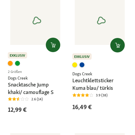
EXKLUSIV
EXKLUSIV
2 Größen
Dogs Creek
Dogs Creek
Leuchtklettsticker
Snacktasche Jump
Kuma blau/ türkis
khaki/ camouflage S
3.9 (38)
2.6 (14)
16,49 €
12,99 €