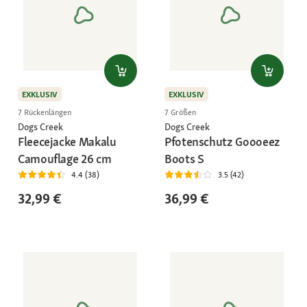
EXKLUSIV
EXKLUSIV
7 Rückenlängen
7 Größen
Dogs Creek
Dogs Creek
Fleecejacke Makalu
Pfotenschutz Goooeez
Camouflage 26 cm
Boots S
4.4 (38)
3.5 (42)
32,99 €
36,99 €