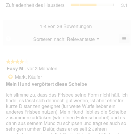
2.6
Zuf
Zufriedenheit des Haustiers
3.1
5.
Ver
von
des
Dur
5.
Hau
Bew
Dur
2.5
Bew
1-4 von 26 Bewertungen
von
3.1
5.
von
≡
Menü
Sortieren nach:
Relevanteste
?
▼
5.
Wen
Sie
auf
die
folg
★★★★★
★★★★★
Scha
Easy M
·
vor 3 Monaten
4
klic
von
wird
Markt Käufer
*
der
5
unte
Mein Hund vergöttert diese Scheibe
Sternen.
aufg
Inhal
Ich stimme zu, dass das Frisbee seine Form nicht hält. Ich
aktua
finde, es lässt sich dennoch gut werfen, ist aber eher für
kurze Distanzen geeignet (für weite Würfe lieber ein
anderes Frisbee nutzen). Mein Hund liebt es die Scheibe
zusammenzudrücken (wie einen Entenschnabel) und es
dann aus seinem Mund zu schipsen und trägt es auch so
sehr gern umher. Dafür, dass er es seit 2 Jahren