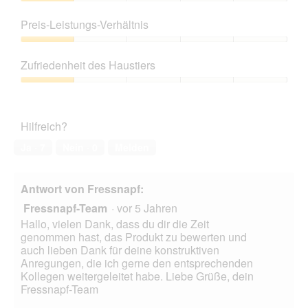
ö
Produktqualität,
f
1
Preis-Leistungs-Verhältnis
f
von
n
5
Preis-
e
Leistungs-
Zufriedenheit des Haustiers
t
Verhältnis,
.
1
Zufriedenheit
von
des
5
Haustiers,
Hilfreich?
1
von
Ja ·
7
Nein ·
0
Melden
5
Antwort von Fressnapf:
Fressnapf-Team
·
vor 5 Jahren
Hallo, vielen Dank, dass du dir die Zeit
genommen hast, das Produkt zu bewerten und
auch lieben Dank für deine konstruktiven
Anregungen, die ich gerne den entsprechenden
Kollegen weitergeleitet habe. Liebe Grüße, dein
Fressnapf-Team