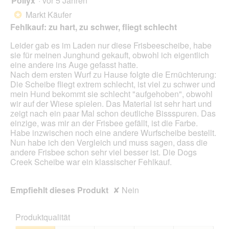
Pollyx
·
vor 5 Jahren
r
g
d
von
Markt Käufer
*
f
e
5
Fehlkauf: zu hart, zu schwer, fliegt schlecht
e
i
Sternen.
l
n
Leider gab es im Laden nur diese Frisbeescheibe, habe
d
m
sie für meinen Junghund gekauft, obwohl ich eigentlich
g
o
eine andere ins Auge gefasst hatte.
e
d
Nach dem ersten Wurf zu Hause folgte die Ernüchterung:
ö
a
Die Scheibe fliegt extrem schlecht, ist viel zu schwer und
f
l
mein Hund bekommt sie schlecht "aufgehoben", obwohl
f
e
wir auf der Wiese spielen. Das Material ist sehr hart und
n
s
zeigt nach ein paar Mal schon deutliche Bissspuren. Das
e
D
einzige, was mir an der Frisbee gefällt, ist die Farbe.
t
i
Habe inzwischen noch eine andere Wurfscheibe bestellt.
.
a
Nun habe ich den Vergleich und muss sagen, dass die
l
andere Frisbee schon sehr viel besser ist. Die Dogs
o
Creek Scheibe war ein klassischer Fehlkauf.
g
f
e
Empfiehlt dieses Produkt
✘
Nein
l
d
g
Produktqualität
e