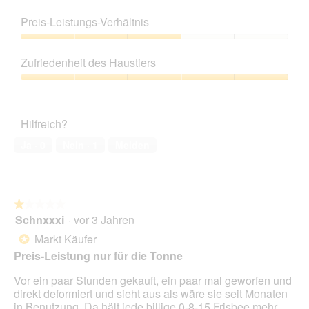
o
Produktqualität,
r
t
i
g
3
d
Preis-Leistungs-Verhältnis
u
t
f
von
e
n
d
e
5
Preis-
i
g
i
l
Leistungs-
n
z
e
Zufriedenheit des Haustiers
d
Verhältnis,
m
u
s
g
3
o
Zufriedenheit
F
e
e
von
d
des
o
r
ö
5
a
Haustiers,
t
A
f
Hilfreich?
l
5
o
k
f
e
von
5
t
Ja ·
0
Nein ·
1
Melden
n
s
5
.
i
e
D
o
t
i
n
.
a
w
l
★★★★★
★★★★★
i
o
Schnxxxi
·
vor 3 Jahren
r
1
g
d
von
Markt Käufer
*
f
e
5
Preis-Leistung nur für die Tonne
e
i
Sternen.
l
n
Vor ein paar Stunden gekauft, ein paar mal geworfen und
d
m
direkt deformiert und sieht aus als wäre sie seit Monaten
g
o
in Benutzung. Da hält jede billige 0-8-15 Frisbee mehr