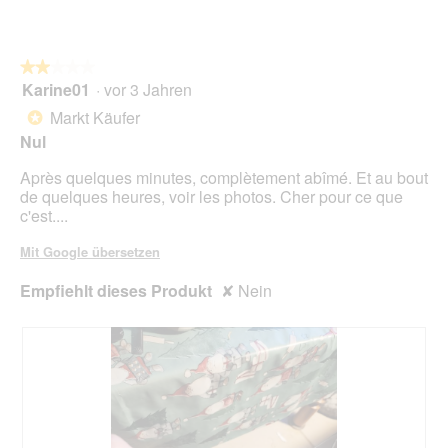
e
D
o
t
i
n
.
a
w
l
★★★★★
★★★★★
i
o
Karine01
·
vor 3 Jahren
r
2
g
d
von
Markt Käufer
*
f
e
5
Nul
e
i
Sternen.
l
n
Après quelques minutes, complètement abîmé. Et au bout
d
m
de quelques heures, voir les photos. Cher pour ce que
g
o
c'est....
e
d
ö
a
Mit Google übersetzen
f
l
f
e
Empfiehlt dieses Produkt
✘
Nein
n
s
e
D
t
i
.
a
l
o
g
f