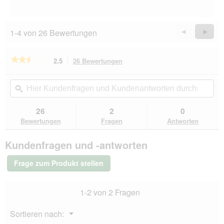
1-4 von 26 Bewertungen
Zurück
◄
Weiter
►
Reviews
Revie
★★★★★
★★★★★
2.5
26 Bewertungen
Mit
dieser
2.5
von
Aktion
Hier
Hie
5
navigierst
Kundenfragen
ϙ
Kun
Sternen.
du
und
un
Bewertungen
zu
Kundenantworten
Kun
26
2
0
lesen
den
durchsuchen
du
für
Bewertungen
Fragen
Antworten
Bewertungen.
Dogs
Creek
Kundenfragen und -antworten
Frisbee
16
cm
Frage zum Produkt stellen
1-2 von 2 Fragen
Menü
Sortieren nach:
▼