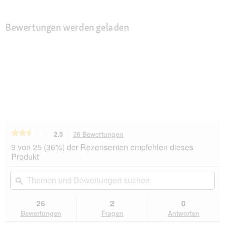
Bewertungen werden geladen
★★★★★
★★★★★
2.5
26 Bewertungen
Mit
dieser
2.5
9 von 25 (36%) der Rezensenten empfehlen dieses
von
Aktion
Produkt
5
navigierst
Sternen.
du
Themen
Th
Bewertungen
zu
und
ϙ
un
lesen
den
Bewertungen
Be
für
Bewertungen.
Dogs
suchen
su
26
2
0
Creek
Bewertungen
Fragen
Antworten
Frisbee
16