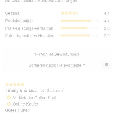
Durchschnittliche Kundenbeurteilungen
Ge
Gesamt
4.4
★★★★★
★★★★★
Dur
Pro
Produktqualität
4.1
Bew
Dur
4.4
Pre
Preis-Leistungs-Verhältnis
3.6
Bew
von
Lei
4.1
Zuf
Zufriedenheit des Haustiers
3.9
5.
Ver
von
des
Dur
5.
Hau
Bew
Dur
3.6
Bew
1-4 von 44 Bewertungen
von
3.9
5.
von
≡
Menü
Sortieren nach:
Relevanteste
?
▼
5.
Wen
Sie
auf
die
folg
★★★★★
★★★★★
Scha
Timmy und Lisa
·
vor 2 Jahren
5
klic
von
wird
Verifizierter Online-Kauf
*
der
5
unte
Online-Käufer
*
Sternen.
aufg
Gutes Futter
Inhal
aktua