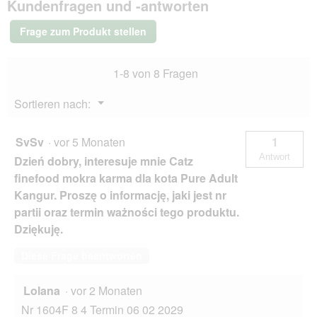
Kundenfragen und -antworten
Nassfutter
Katze
Pure
Frage zum Produkt stellen
Adult
Hirsch
64x85
1-8 von 8 Fragen
g
Menü
Sortieren nach:
▼
SvSv
·
vor 5 Monaten
1
Antwort
Dzień dobry, interesuje mnie Catz
finefood mokra karma dla kota Pure Adult
Kangur. Proszę o informację, jaki jest nr
partii oraz termin ważności tego produktu.
Dziękuję.
Diese Frage beantworten
Lolana
·
vor 2 Monaten
Nr 1604F 8 4 Termin 06 02 2029