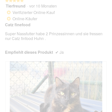
★★★★★
★★★★★
Tierfreund
·
vor 10 Monaten
5
von
Verifizierter Online-Kauf
*
5
Online-Käufer
*
Sternen.
Catz finefood
Super Nassfutter habe 2 Prinzessinnen und sie fressen
nur Catz finfood Huhn .
Empfiehlt dieses Produkt
✔
Ja