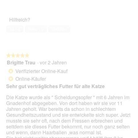
e
4
Zufriedenheit
t
von
des
.
5
Haustiers,
Hilfreich?
5
von
Ja ·
4
Nein ·
0
Melden
5
★★★★★
★★★★★
Brigitte Trau
·
vor 2 Jahren
5
von
Verifizierter Online-Kauf
*
5
Online-Käufer
*
Sternen.
Sehr gut verträgliches Futter für alte Katze
Die Katze wurde als " Scheidungsopfer " mit 6 Jahren im
Gnadenhof abgegeben. Von dort haben wir sie vor 11
Jahren geholt. War bereits da schon in schlechtem
Gesundheitszustand und sie entwickelte sich super. Jetzt
musste sie sehr oft, nach dem Fressen erbrechen und
seitdem sie dieses Futter bekommt, nur noch ganz selten
und wenn, dann Haarballen ,was normal ist.