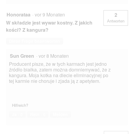
Honorataa
·
vor 9 Monaten
2
Antworten
W składzie jest wywar kostny. Z jakich
kości? Z kangura?
Diese Frage beantworten
Sun Green
·
vor 8 Monaten
Producent pisze, że w tych karmach jest jedno
źródło białka, zatem można domniemywać, że z
kangura. Moja kotka na diecie eliminacyjnej po
tej karmie nie choruje i zjada ją z apetytem.
Hilfreich?
Ja ·
0
Nein ·
0
Melden