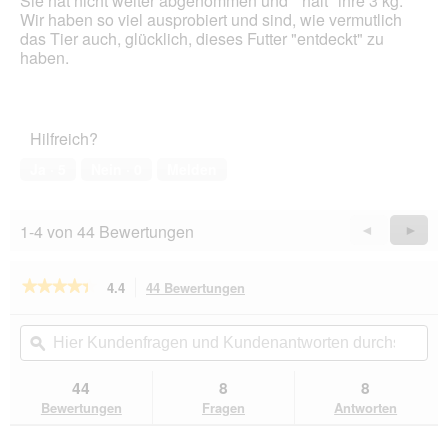
Sie hat nicht weiter abgenommen und " hält" ihre 3 kg.
Wir haben so viel ausprobiert und sind, wie vermutlich
das Tier auch, glücklich, dieses Futter "entdeckt" zu
haben.
Hilfreich?
Ja ·
5
Nein ·
0
Melden
1-4 von 44 Bewertungen
Zurück
◄
Weiter
►
Reviews
Revie
★★★★★
★★★★★
4.4
44 Bewertungen
Mit
dieser
4.4
von
Aktion
Hier
Hie
5
navigierst
Kundenfragen
ϙ
Kun
Sternen.
du
und
un
Bewertungen
zu
Kundenantworten
Kun
44
8
8
lesen
den
durchsuchen
du
für
Bewertungen
Fragen
Antworten
Bewertungen.
Catz
finefood