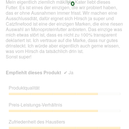
Mein eigentlich ziemlich mäkliger Kater liebt dieses
d
m
Futter. Es ist eines der einzigen, die wir probiert haben,
g
o
das er ohne Ausnahmen immer frisst. Wir machen eine
e
d
Ausschlussdiät, dafür eignet sich Hirsch ja super und
ö
a
Catzfinefood ist eine der einzigen Marken, die eine riesen
f
l
Auswahl an Monoproteinfutter anbieten. Das einzige was
f
e
mich etwas stört ist, dass es nicht zu 100% transparent
n
s
deklariert ist. Ich vertraue auf die Marke, dass nur gutes
e
D
drinsteckt. Ich würde aber eigentlich auch gerne wissen,
t
i
was vom Hirsch da tatsächlich drin ist.
.
a
Sonst super!
l
o
g
Empfiehlt dieses Produkt
✔
Ja
f
e
l
Produktqualität
d
g
Produktqualität,
e
4
Preis-Leistungs-Verhältnis
ö
von
f
5
Preis-
f
Leistungs-
Zufriedenheit des Haustiers
n
Verhältnis,