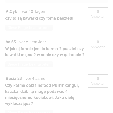
A.Cyb.
·
vor 10 Tagen
0
Antworten
czy to są kawałki czy foma pasztetu
Diese Frage beantworten
hal65
·
vor einem Jahr
0
Antworten
W jakiej formie jest ta karma ? pasztet czy
kawałki mięsa ? w sosie czy w galarecie ?
Diese Frage beantworten
Basia.23
·
vor 4 Jahren
0
Antworten
Czy karme catz finefood Purrrr kangur,
kaczka, dzik itp mogę podawać 4
miesięcznemu kociakowi. Jako dietę
wykluczająca?
Diese Frage beantworten