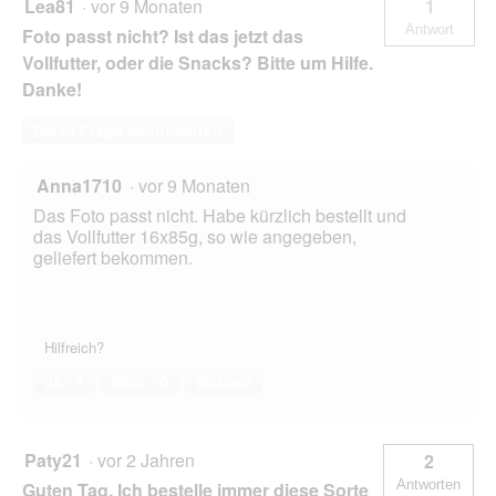
Lea81
·
vor 9 Monaten
1
Antwort
Foto passt nicht? Ist das jetzt das
Vollfutter, oder die Snacks? Bitte um Hilfe.
Danke!
Diese Frage beantworten
Anna1710
·
vor 9 Monaten
Das Foto passt nicht. Habe kürzlich bestellt und
das Vollfutter 16x85g, so wie angegeben,
geliefert bekommen.
Hilfreich?
Ja ·
1
Nein ·
0
Melden
Paty21
·
vor 2 Jahren
2
Antworten
Guten Tag. Ich bestelle immer diese Sorte