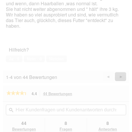
und wenn, dann Haarballen ,was normal ist.
Sie hat nicht weiter abgenommen und " hält" ihre 3 kg.
Wir haben so viel ausprobiert und sind, wie vermutlich
das Tier auch, glücklich, dieses Futter "entdeckt" zu
haben.
Hilfreich?
Ja ·
5
Nein ·
0
Melden
1-4 von 44 Bewertungen
Zurück
◄
Weiter
►
Reviews
Revie
★★★★★
★★★★★
4.4
44 Bewertungen
Mit
dieser
4.4
von
Aktion
Hier
Hie
5
navigierst
Kundenfragen
ϙ
Kun
Sternen.
du
und
un
Bewertungen
zu
Kundenantworten
Kun
44
8
8
lesen
den
durchsuchen
du
für
Bewertungen
Fragen
Antworten
Catz