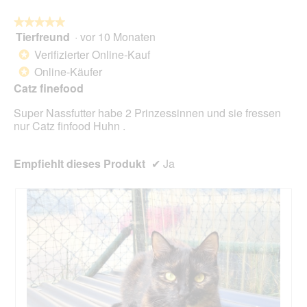
★★★★★
★★★★★
Tierfreund
·
vor 10 Monaten
5
von
Verifizierter Online-Kauf
*
5
Online-Käufer
*
Sternen.
Catz finefood
Super Nassfutter habe 2 Prinzessinnen und sie fressen
nur Catz finfood Huhn .
Empfiehlt dieses Produkt
✔
Ja