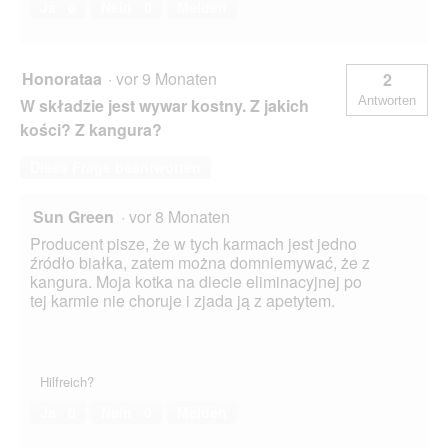
Ja ·
0
Nein ·
0
Melden
Honorataa
·
vor 9 Monaten
2
Antworten
W składzie jest wywar kostny. Z jakich
kości? Z kangura?
Diese Frage beantworten
Sun Green
·
vor 8 Monaten
Producent pisze, że w tych karmach jest jedno
źródło białka, zatem można domniemywać, że z
kangura. Moja kotka na diecie eliminacyjnej po
tej karmie nie choruje i zjada ją z apetytem.
Hilfreich?
Ja ·
0
Nein ·
0
Melden