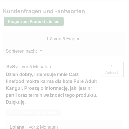
Bewertungen.
finefood
Kundenfragen und -antworten
Nassfutter
Katze
Pure
Frage zum Produkt stellen
Adult
Känguru
64x85
1-8 von 8 Fragen
g
Menü
Sortieren nach:
▼
SvSv
·
vor 5 Monaten
1
Antwort
Dzień dobry, interesuje mnie Catz
finefood mokra karma dla kota Pure Adult
Kangur. Proszę o informację, jaki jest nr
partii oraz termin ważności tego produktu.
Dziękuję.
Diese Frage beantworten
Lolana
·
vor 2 Monaten