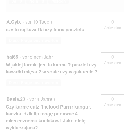
Ja ·
0
Nein ·
0
Melden
A.Cyb.
·
vor 10 Tagen
0
Antworten
czy to są kawałki czy foma pasztetu
Diese Frage beantworten
hal65
·
vor einem Jahr
0
Antworten
W jakiej formie jest ta karma ? pasztet czy
kawałki mięsa ? w sosie czy w galarecie ?
Diese Frage beantworten
Basia.23
·
vor 4 Jahren
0
Antworten
Czy karme catz finefood Purrrr kangur,
kaczka, dzik itp mogę podawać 4
miesięcznemu kociakowi. Jako dietę
wykluczająca?