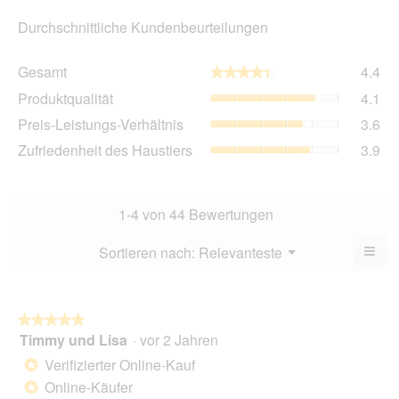
Durchschnittliche Kundenbeurteilungen
Ge
Gesamt
4.4
★★★★★
★★★★★
Dur
Pro
Produktqualität
4.1
Bew
Dur
4.4
Pre
Preis-Leistungs-Verhältnis
3.6
Bew
von
Lei
4.1
Zuf
Zufriedenheit des Haustiers
3.9
5.
Ver
von
des
Dur
5.
Hau
Bew
Dur
3.6
Bew
1-4 von 44 Bewertungen
von
3.9
5.
von
≡
Menü
Sortieren nach:
Relevanteste
?
▼
5.
Wen
Sie
auf
die
folg
★★★★★
★★★★★
Scha
Timmy und Lisa
·
vor 2 Jahren
5
klic
von
wird
Verifizierter Online-Kauf
*
der
5
unte
Online-Käufer
*
Sternen.
aufg