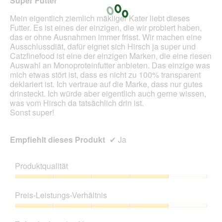
Super Futter
e
i
Sternen.
l
n
Mein eigentlich ziemlich mäkliger Kater liebt dieses
d
m
Futter. Es ist eines der einzigen, die wir probiert haben,
g
o
das er ohne Ausnahmen immer frisst. Wir machen eine
e
d
Ausschlussdiät, dafür eignet sich Hirsch ja super und
ö
a
Catzfinefood ist eine der einzigen Marken, die eine riesen
f
l
Auswahl an Monoproteinfutter anbieten. Das einzige was
f
e
mich etwas stört ist, dass es nicht zu 100% transparent
n
s
deklariert ist. Ich vertraue auf die Marke, dass nur gutes
e
D
drinsteckt. Ich würde aber eigentlich auch gerne wissen,
t
i
was vom Hirsch da tatsächlich drin ist.
.
a
Sonst super!
l
o
g
Empfiehlt dieses Produkt
✔
Ja
f
e
l
Produktqualität
d
g
Produktqualität,
e
4
Preis-Leistungs-Verhältnis
ö
von
f
5
Preis-
f
Leistungs-