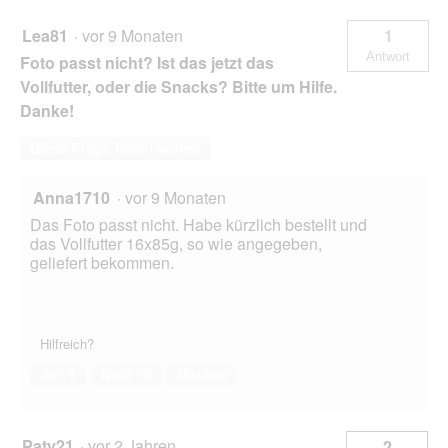
Lea81
·
vor 9 Monaten
1
Antwort
Foto passt nicht? Ist das jetzt das
Vollfutter, oder die Snacks? Bitte um Hilfe.
Danke!
Diese Frage beantworten
Anna1710
·
vor 9 Monaten
Das Foto passt nicht. Habe kürzlich bestellt und
das Vollfutter 16x85g, so wie angegeben,
geliefert bekommen.
Hilfreich?
Ja ·
1
Nein ·
0
Melden
Paty21
·
vor 2 Jahren
2