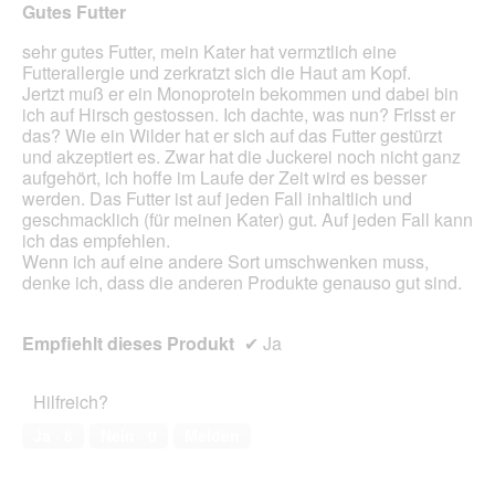
Gutes Futter
Inhal
aktua
sehr gutes Futter, mein Kater hat vermztlich eine
Futterallergie und zerkratzt sich die Haut am Kopf.
Jertzt muß er ein Monoprotein bekommen und dabei bin
ich auf Hirsch gestossen. Ich dachte, was nun? Frisst er
das? Wie ein Wilder hat er sich auf das Futter gestürzt
und akzeptiert es. Zwar hat die Juckerei noch nicht ganz
aufgehört, ich hoffe im Laufe der Zeit wird es besser
werden. Das Futter ist auf jeden Fall inhaltlich und
geschmacklich (für meinen Kater) gut. Auf jeden Fall kann
ich das empfehlen.
Wenn ich auf eine andere Sort umschwenken muss,
denke ich, dass die anderen Produkte genauso gut sind.
Empfiehlt dieses Produkt
✔
Ja
Hilfreich?
Ja ·
8
Nein ·
0
Melden