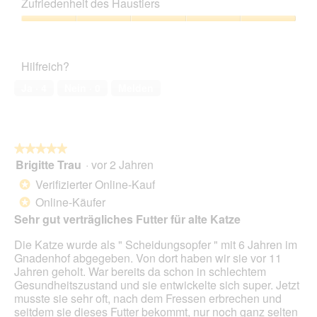
Zufriedenheit des Haustiers
n
Verhältnis,
e
4
Zufriedenheit
t
von
des
.
5
Haustiers,
Hilfreich?
5
von
Ja ·
4
Nein ·
0
Melden
5
★★★★★
★★★★★
Brigitte Trau
·
vor 2 Jahren
5
von
Verifizierter Online-Kauf
*
5
Online-Käufer
*
Sternen.
Sehr gut verträgliches Futter für alte Katze
Die Katze wurde als " Scheidungsopfer " mit 6 Jahren im
Gnadenhof abgegeben. Von dort haben wir sie vor 11
Jahren geholt. War bereits da schon in schlechtem
Gesundheitszustand und sie entwickelte sich super. Jetzt
musste sie sehr oft, nach dem Fressen erbrechen und
seitdem sie dieses Futter bekommt, nur noch ganz selten