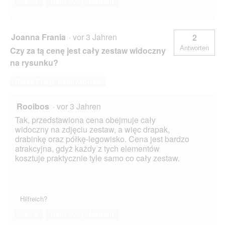
Ja ·
1
Nein ·
0
Melden
Joanna Frania
·
vor 3 Jahren
2
Antworten
Czy za tą cenę jest cały zestaw widoczny
na rysunku?
Diese Frage beantworten
Rooibos
·
vor 3 Jahren
Tak, przedstawiona cena obejmuje cały
widoczny na zdjęciu zestaw, a więc drapak,
drabinkę oraz półkę-legowisko. Cena jest bardzo
atrakcyjna, gdyż każdy z tych elementów
kosztuje praktycznie tyle samo co cały zestaw.
Hilfreich?
Ja ·
2
Nein ·
0
Melden