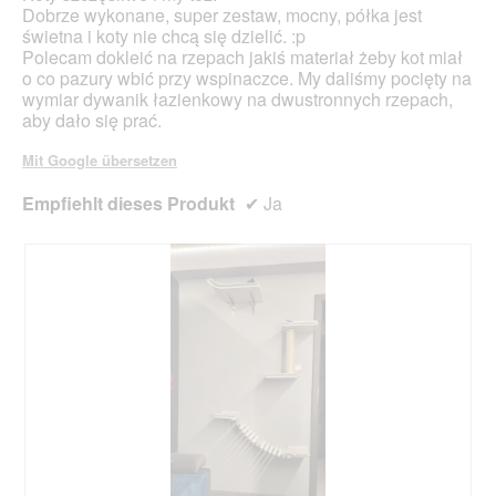
m
Dobrze wykonane, super zestaw, mocny, półka jest
g
o
świetna i koty nie chcą się dzielić. :p
e
d
Polecam dokleić na rzepach jakiś materiał żeby kot miał
ö
a
o co pazury wbić przy wspinaczce. My daliśmy pocięty na
f
l
wymiar dywanik łazienkowy na dwustronnych rzepach,
f
e
aby dało się prać.
n
s
e
D
Mit Google übersetzen
t
i
.
a
Empfiehlt dieses Produkt
✔
Ja
l
o
g
f
e
l
d
g
e
ö
f
f
n
e