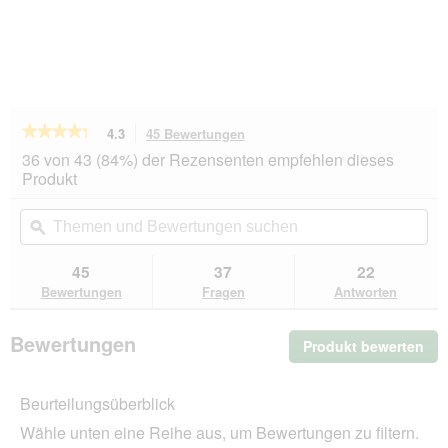
★★★★★
★★★★★
4.3
45 Bewertungen
Mit
dieser
4.3
36 von 43 (84%) der Rezensenten empfehlen dieses
von
Aktion
Produkt
5
navigierst
Sternen.
du
Themen
Th
Bewertungen
zu
und
ϙ
un
lesen
den
Bewertungen
Be
für
Bewertungen.
AniOne
suchen
su
45
37
22
Wandkletter-
Bewertungen
Fragen
Antworten
und
Kratz-
Set
Bewertungen
Produkt bewerten
.
Mit
die
Beurteilungsüberblick
Akt
wir
Wähle unten eine Reihe aus, um Bewertungen zu filtern.
ein