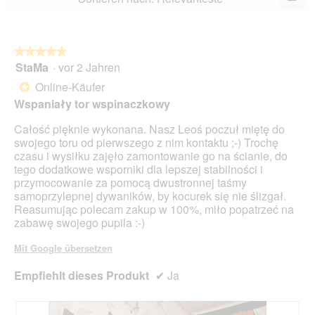
5.
Wen
Sie
auf
die
folg
★★★★★
★★★★★
Scha
StaMa
·
vor 2 Jahren
5
klic
von
wird
Online-Käufer
*
der
5
unte
Wspaniały tor wspinaczkowy
Sternen.
aufg
Inhal
Całość pięknie wykonana. Nasz Leoś poczuł miętę do
aktua
swojego toru od pierwszego z nim kontaktu ;-) Trochę
czasu i wysiłku zajęło zamontowanie go na ścianie, do
tego dodatkowe wsporniki dla lepszej stabilności i
przymocowanie za pomocą dwustronnej taśmy
samoprzylepnej dywaników, by kocurek się nie ślizgał.
Reasumując polecam zakup w 100%, miło popatrzeć na
zabawę swojego pupila :-)
Mit Google übersetzen
Empfiehlt dieses Produkt
✔
Ja