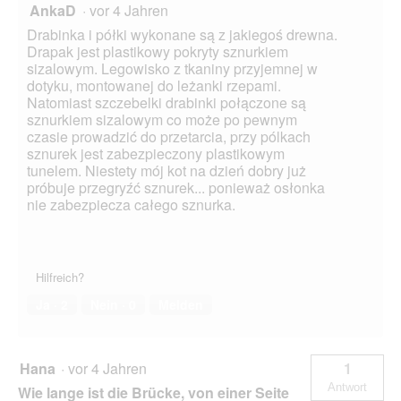
AnkaD
·
vor 4 Jahren
Drabinka i półki wykonane są z jakiegoś drewna.
Drapak jest plastikowy pokryty sznurkiem
sizalowym. Legowisko z tkaniny przyjemnej w
dotyku, montowanej do leżanki rzepami.
Natomiast szczebelki drabinki połączone są
sznurkiem sizalowym co może po pewnym
czasie prowadzić do przetarcia, przy pólkach
sznurek jest zabezpieczony plastikowym
tunelem. Niestety mój kot na dzień dobry już
próbuje przegryźć sznurek... ponieważ osłonka
nie zabezpiecza całego sznurka.
Hilfreich?
Ja ·
2
Nein ·
0
Melden
Hana
·
vor 4 Jahren
1
Antwort
Wie lange ist die Brücke, von einer Seite