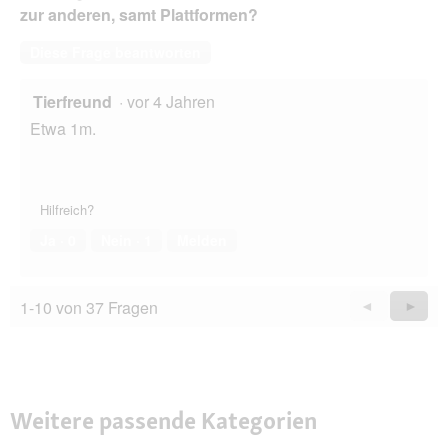
zur anderen, samt Plattformen?
Diese Frage beantworten
Tierfreund
·
vor 4 Jahren
Etwa 1m.
Hilfreich?
Ja ·
0
Nein ·
1
Melden
1-10 von 37 Fragen
Zurück
◄
Weiter
►
Questions
Quest
Weitere passende Kategorien