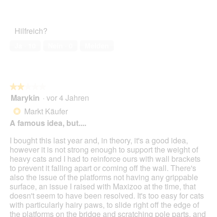
g
5
o
Zufriedenheit
F
e
e
von
d
des
o
r
ö
5
a
Haustiers,
t
A
f
Hilfreich?
l
5
o
k
f
e
von
3
t
Ja ·
10
Nein ·
0
Melden
n
s
5
.
i
e
D
o
t
i
n
.
a
w
l
★★★★★
★★★★★
i
o
Marykin
·
vor 4 Jahren
r
2
g
d
von
Markt Käufer
*
f
e
5
A famous idea, but....
e
i
Sternen.
l
n
I bought this last year and, in theory, it's a good idea,
d
m
however it is not strong enough to support the weight of
g
o
heavy cats and I had to reinforce ours with wall brackets
e
d
to prevent it falling apart or coming off the wall. There's
ö
a
also the issue of the platforms not having any grippable
f
l
surface, an issue I raised with Maxizoo at the time, that
f
e
doesn't seem to have been resolved. It's too easy for cats
n
s
with particularly hairy paws, to slide right off the edge of
e
D
the platforms on the bridge and scratching pole parts, and
t