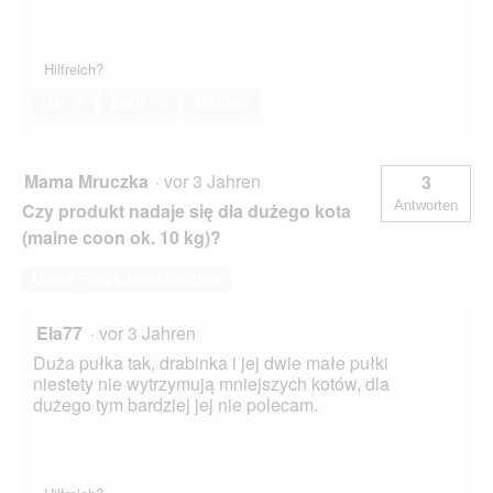
k
e
t
Hilfreich?
s
.
Ja ·
0
Nein ·
0
Melden
Mama Mruczka
·
vor 3 Jahren
3
Antworten
Czy produkt nadaje się dla dużego kota
(maine coon ok. 10 kg)?
Diese Frage beantworten
Ela77
·
vor 3 Jahren
Duża pułka tak, drabinka i jej dwie małe pułki
niestety nie wytrzymują mniejszych kotów, dla
dużego tym bardziej jej nie polecam.