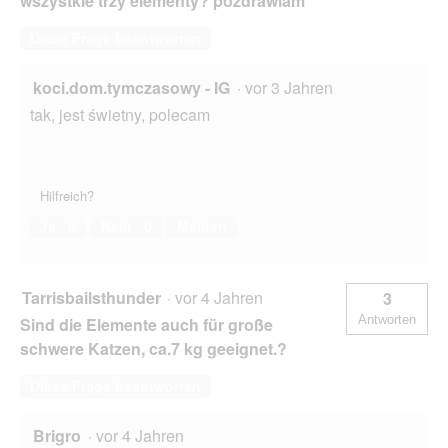
wszystkie trzy elementy? pozdrawiam
Diese Frage beantworten
koci.dom.tymczasowy - IG
·
vor 3 Jahren
tak, jest świetny, polecam
Hilfreich?
Ja ·
0
Nein ·
0
Melden
Tarrisbailsthunder
·
vor 4 Jahren
3
Antworten
Sind die Elemente auch für große
schwere Katzen, ca.7 kg geeignet.?
Diese Frage beantworten
Brigro
·
vor 4 Jahren