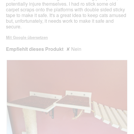
i
potentially injure themselves. I had ro stick some old
.
a
carpet scraps onto the platforms with double sided sticky
l
tape to make it safe. It's a great idea to keep cats amused
o
but, unfortunately, it needs work to make it safe and
g
secure.
f
e
Mit Google übersetzen
l
d
Empfiehlt dieses Produkt
✘
Nein
g
e
ö
f
f
n
e
t
.