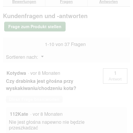
d
e
Bewertungen
Fragen
Antworten
r
d
Bewertungen.
AniOne
.
ö
t
a
Wandkletter-
f
w
l
Kundenfragen und -antworten
und
f
h
e
Kratz-
n
i
s
Set
Frage zum Produkt stellen
e
c
D
t
h
i
.
I
a
1-10 von 37 Fragen
p
l
r
o
Menü
Sortieren nach:
o
g
▼
v
f
i
e
Kotydwa
·
vor 8 Monaten
1
d
l
Antwort
Czy drabinka jest głośna przy
e
d
d
g
wyskakiwaniu/chodzeniu kota?
w
e
i
ö
Diese Frage beantworten
t
f
h
f
112Kate
·
vor 8 Monaten
b
n
r
e
Nie jest głośna napewno nie będzie
a
t
przeszkadzać
c
.