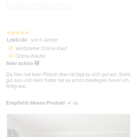
f
e
von
5
t
Ja ·
16
Nein ·
1
Melden
n
s
5
.
i
e
D
o
t
i
n
.
a
w
l
★★★★★
★★★★★
i
o
LokiLoki
·
vor 3 Jahren
r
5
g
d
von
Verifizierter Online-Kauf
*
f
e
5
Online-Käufer
e
*
i
Sternen.
l
n
Sehr schön 😻
d
m
g
Da hier mal kein Plüsch dran ist fügt es sich gut ein. Sieht
o
e
gut aus und mein Kater hat es schon bestiegen bevor ich
d
ö
fertig war.
a
f
l
f
e
n
Empfiehlt dieses Produkt
✔
Ja
s
e
D
t
i
.
a
l
o