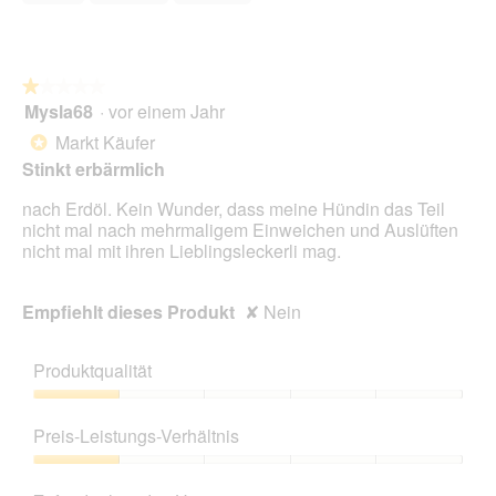
5
★★★★★
★★★★★
Mysla68
·
vor einem Jahr
1
von
Markt Käufer
*
5
Stinkt erbärmlich
Sternen.
nach Erdöl. Kein Wunder, dass meine Hündin das Teil
nicht mal nach mehrmaligem Einweichen und Auslüften
nicht mal mit ihren Lieblingsleckerli mag.
Empfiehlt dieses Produkt
✘
Nein
Produktqualität
Produktqualität,
1
Preis-Leistungs-Verhältnis
von
5
Preis-
Leistungs-