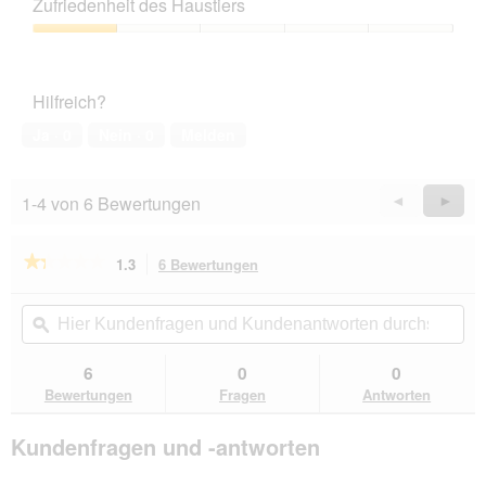
Zufriedenheit des Haustiers
Verhältnis,
1
Zufriedenheit
von
des
5
Haustiers,
Hilfreich?
1
von
Ja ·
0
Nein ·
0
Melden
5
1-4 von 6 Bewertungen
Zurück
◄
Weiter
►
Reviews
Revie
★★★★★
★★★★★
1.3
6 Bewertungen
Mit
dieser
1.3
von
Aktion
Hier
Hie
5
navigierst
Kundenfragen
ϙ
Kun
Sternen.
du
und
un
Bewertungen
zu
Kundenantworten
Kun
6
0
0
lesen
den
durchsuchen
du
für
Bewertungen
Fragen
Antworten
Bewertungen.
AniOne
Tau-
Kundenfragen und -antworten
Ring
16
cm