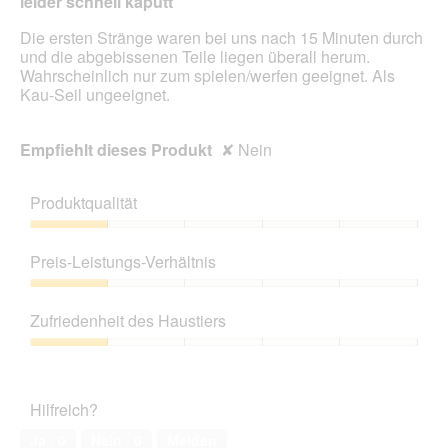
leider schnell kaputt
Sternen.
Die ersten Stränge waren bei uns nach 15 Minuten durch
und die abgebissenen Teile liegen überall herum.
Wahrscheinlich nur zum spielen/werfen geeignet. Als
Kau-Seil ungeeignet.
Empfiehlt dieses Produkt
✘
Nein
Produktqualität
Produktqualität,
1
Preis-Leistungs-Verhältnis
von
5
Preis-
Leistungs-
Zufriedenheit des Haustiers
Verhältnis,
1
Zufriedenheit
von
des
5
Haustiers,
Hilfreich?
1
von
Ja ·
0
Nein ·
0
Melden