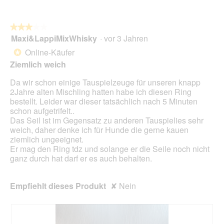
Sie
auf
die
folg
★★★★★
★★★★★
Scha
Maxi&LappiMixWhisky
·
vor 3 Jahren
3
klic
von
wird
Online-Käufer
*
der
5
unte
Ziemlich weich
Sternen.
aufg
Inhal
Da wir schon einige Tauspielzeuge für unseren knapp
aktua
2Jahre alten Mischling hatten habe ich diesen Ring
bestellt. Leider war dieser tatsächlich nach 5 Minuten
schon aufgetrifelt..
Das Seil ist im Gegensatz zu anderen Tauspielies sehr
weich, daher denke ich für Hunde die gerne kauen
ziemlich ungeeignet.
Er mag den Ring tdz und solange er die Seile noch nicht
ganz durch hat darf er es auch behalten.
Empfiehlt dieses Produkt
✘
Nein