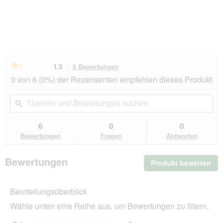
★★★★★
★★★★★
1.3
6 Bewertungen
Mit
dieser
1.3
0 von 6 (0%) der Rezensenten empfehlen dieses Produkt
von
Aktion
5
navigierst
Themen
Th
Sternen.
du
und
ϙ
un
Bewertungen
zu
Bewertungen
Be
lesen
den
suchen
su
6
0
0
für
Bewertungen.
AniOne
Bewertungen
Fragen
Antworten
Tau-
Ring
16
Bewertungen
Produkt bewerten
.
cm
Mit
die
Beurteilungsüberblick
Akt
wir
Wähle unten eine Reihe aus, um Bewertungen zu filtern.
ein
mo