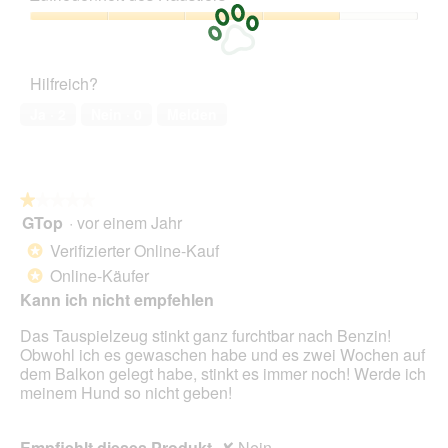
Verhältnis,
u
s
2
Zufriedenheit
F
e
von
des
o
r
5
Haustiers,
t
A
Hilfreich?
4
o
k
von
1
t
Ja ·
2
Nein ·
0
Melden
5
.
i
o
n
w
★★★★★
★★★★★
i
GTop
·
vor einem Jahr
r
1
d
von
Verifizierter Online-Kauf
*
e
5
Online-Käufer
*
i
Sternen.
n
Kann ich nicht empfehlen
m
Das Tauspielzeug stinkt ganz furchtbar nach Benzin!
o
Obwohl ich es gewaschen habe und es zwei Wochen auf
d
dem Balkon gelegt habe, stinkt es immer noch! Werde ich
a
meinem Hund so nicht geben!
l
e
s
Empfiehlt dieses Produkt
✘
Nein