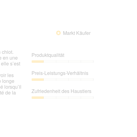
von
5
Markt Käufer
*
 chiot.
Produktqualität
ée en une
lle s’est
Produktqualität,
1
Preis-Leistungs-Verhältnis
oir les
von
e longe
5
Preis-
é lorsqu’il
Leistungs-
Zufriedenheit des Haustiers
té de la
Verhältnis,
1
Zufriedenheit
von
des
5
Haustiers,
1
von
5