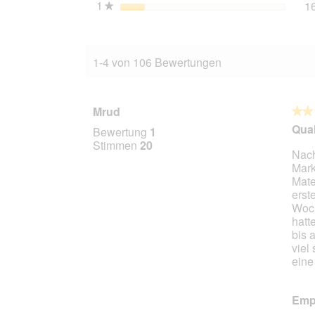
1
Sterne
1
★
1-4 von 106 Bewertungen
Mrud
★★
★★
2
Qual
Bewertung
1
von
Stimmen
20
Nach
5
Mark
Stern
Mate
erst
Woch
hatt
bis 
viel
eine
Empf