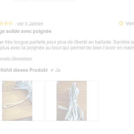
Veri
·
vor 3 Jahren
*
★★★
★★★
e solide avec poignée
e très longue parfaite pour plus de liberté en ballade. Semble s
t plus avec la poignée au bout qui permet de bien l'avoir en main
en.
oogle übersetzen
iehlt dieses Produkt
✔
Ja
B
F
e
o