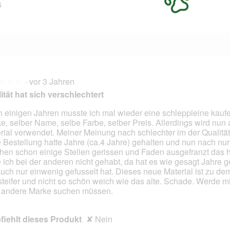
6
16 Bewertungen mit 1 Stern.
Auswählen, um nach Bewertungen mit 1 Stern zu filtern.
·
vor 3 Jahren
★★★
★★★
ität hat sich verschlechtert
 einigen Jahren musste ich mal wieder eine schleppleine kauf
e, selber Name, selbe Farbe, selber Preis. Allerdings wird nun
en.
rial verwendet. Meiner Meinung nach schlechter im der Qualität
e Bestellung hatte Jahre (ca.4 Jahre) gehalten und nun nach nur
en schon einige Stellen gerissen und Faden ausgefranzt das h
e ich bei der anderen nicht gehabt, da hat es wie gesagt Jahre g
auch nur einwenig gefusselt hat. Dieses neue Material ist zu de
 steifer und nicht so schön weich wie das alte. Schade. Werde mir
 andere Marke suchen müssen.
iehlt dieses Produkt
✘
Nein