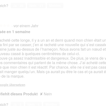
reich?
Ja ·
20
Nein ·
21
Melden
·
vor einem Jahr
★★★
★★★
sée en 1 semaine
 acheté cette longe, il y a un an et demi quand mon chien était un
 a fini par se casser, j’en ai racheté une nouvelle qui s’est cass
en.
ine juste au-dessus de l’hameçon. Nous avons fait un nœud et e
uveau cassé à quelques centimètres de celui-ci.
rouve ça assez inadmissible et dangereux. De plus, je viens de v
es commentaires qui parlent de la même chose. J’ai acheté cett
e que mon chien il est réactif. Par chance, elle ne s’est pas cass
ait manger quelqu’un. Mais ça aurait pu être le cas et ça aurait é
e de la marque.
oogle übersetzen
iehlt dieses Produkt
✘
Nein
reich?
Ja ·
8
Nein ·
4
Melden