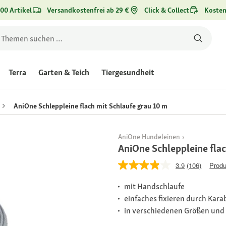
00 Artikel
Versandkostenfrei ab 29 €
Click & Collect
Kosten
Terra
Garten & Teich
Tiergesundheit
AniOne Schleppleine flach mit Schlaufe grau 10 m
AniOne Hundeleinen
AniOne Schleppleine flac
3.9
(106)
Produ
mit Handschlaufe
einfaches fixieren durch Kara
in verschiedenen Größen und 