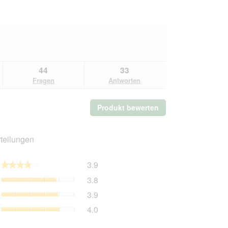
44
33
Fragen
Antworten
Produkt bewerten
.
Mit
dieser
Aktion
teilungen
wird
ein
Gesamt,
3.9
modales
★★★★★
★★★★★
Durchschnittliche
Dialogfeld
Produktqualität,
3.8
Bewertung:
geöffnet.
Durchschnittliche
3.9
Preis-
3.9
Bewertung:
von
Leistungs-
3.8
Zufriedenheit
4.0
5.
Verhältnis,
von
des
Durchschnittliche
5.
Haustiers,