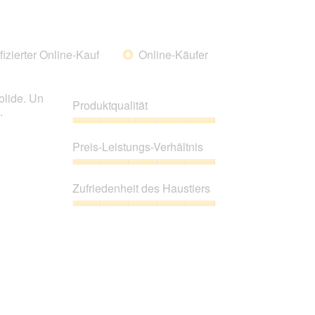
fizierter Online-Kauf
Online-Käufer
*
olide. Un
Produktqualität
.
Produktqualität,
5
Preis-Leistungs-Verhältnis
von
5
Preis-
Leistungs-
Zufriedenheit des Haustiers
Verhältnis,
5
Zufriedenheit
von
des
5
Haustiers,
5
von
5