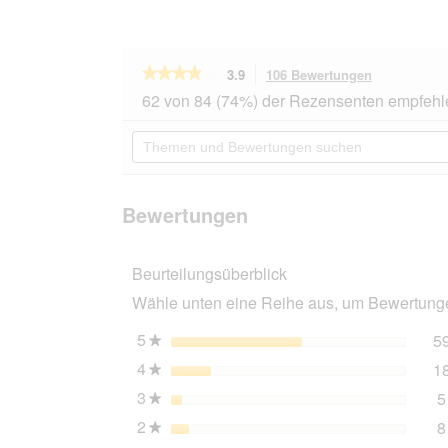
★★★★★
★★★★★
3.9
106 Bewertungen
Mit
dieser
3.9
62 von 84 (74%) der Rezensenten empfehl
von
Aktion
5
navigierst
Themen
Sternen.
du
und
Bewertungen
zu
Bewertungen
lesen
den
suchen
für
Bewertunge
AniOne
Bewertungen
Schleppleine
flach
mit
Beurteilungsüberblick
Schlaufe
grau
Wähle unten eine Reihe aus, um Bewertungen
10
m
5
Sterne
5
★
4
Sterne
1
★
3
Sterne
5
★
2
Sterne
8
★