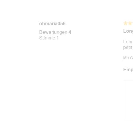
ohmaria056
★★
★★
5
Long
Bewertungen
4
von
Stimme
1
Long
5
peti
Stern
Mit G
Empf
B
F
e
o