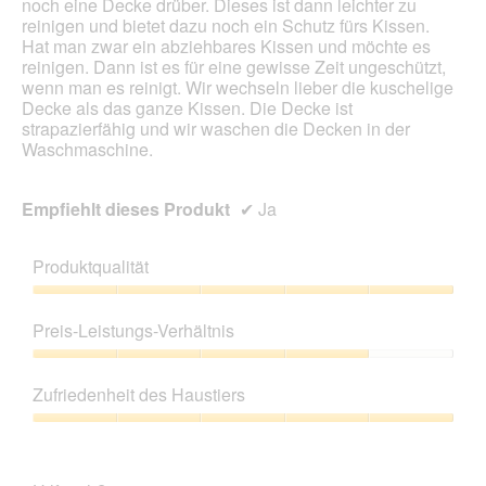
noch eine Decke drüber. Dieses ist dann leichter zu
d
reinigen und bietet dazu noch ein Schutz fürs Kissen.
a
Hat man zwar ein abziehbares Kissen und möchte es
l
reinigen. Dann ist es für eine gewisse Zeit ungeschützt,
e
wenn man es reinigt. Wir wechseln lieber die kuschelige
s
Decke als das ganze Kissen. Die Decke ist
D
strapazierfähig und wir waschen die Decken in der
i
Waschmaschine.
a
l
o
Empfiehlt dieses Produkt
✔
Ja
g
f
e
Produktqualität
l
d
Produktqualität,
g
5
Preis-Leistungs-Verhältnis
e
von
ö
5
Preis-
f
Leistungs-
Zufriedenheit des Haustiers
f
Verhältnis,
n
4
Zufriedenheit
e
von
des
t
5
Haustiers,
.