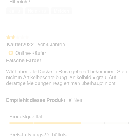
Hilfreich?
5
von
Ja ·
3
Nein ·
19
Melden
5
★★★★★
★★★★★
Käufer2022
·
vor 4 Jahren
2
von
Online-Käufer
*
5
Falsche Farbe!
Sternen.
Wir haben die Decke in Rosa geliefert bekommen. Steht
nicht in Artikelbeschreibung. Artikelbild = grau! Auf
derartige Meldungen reagiert man überhaupt nicht!
Empfiehlt dieses Produkt
✘
Nein
Produktqualität
Produktqualität,
3
Preis-Leistungs-Verhältnis