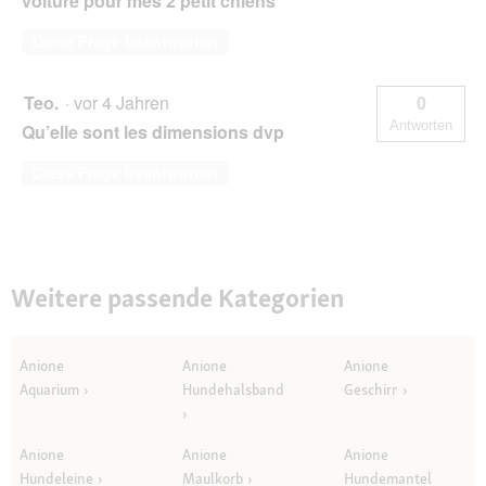
voiture pour mes 2 petit chiens
Diese Frage beantworten
Teo.
·
vor 4 Jahren
0
Antworten
Qu’elle sont les dimensions dvp
Diese Frage beantworten
Weitere passende Kategorien
Anione
Anione
Anione
Aquarium
Hundehalsband
Geschirr
Anione
Anione
Anione
Hundeleine
Maulkorb
Hundemantel