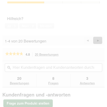
von
5
Preis-
Leistungs-
Verhältnis,
Hilfreich?
2
von
Ja ·
5
Nein ·
8
Melden
5
1-4 von 20 Bewertungen
Zurück
◄
Weiter
►
Reviews
Revie
★★★★★
★★★★★
4.8
20 Bewertungen
Mit
dieser
4.8
von
Aktion
Hier
Hie
5
navigierst
Kundenfragen
ϙ
Kun
Sternen.
du
und
un
Bewertungen
zu
Kundenantworten
Kun
20
8
3
lesen
den
durchsuchen
du
für
Bewertungen
Fragen
Antworten
Bewertungen.
AniOne
Liegedecke
Kundenfragen und -antworten
Nala
rosa
Frage zum Produkt stellen