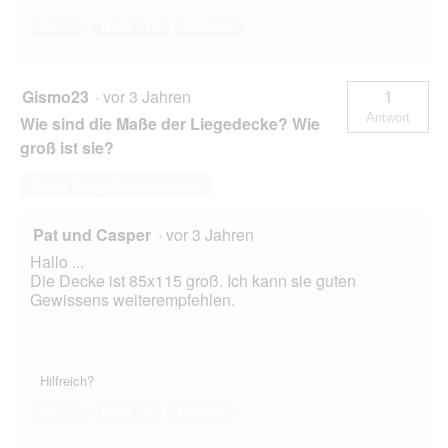
Ja ·
0
Nein ·
18
Melden
Gismo23
·
vor 3 Jahren
1
Antwort
Wie sind die Maße der Liegedecke? Wie
groß ist sie?
Diese Frage beantworten
Pat und Casper
·
vor 3 Jahren
Hallo ...
Die Decke ist 85x115 groß. Ich kann sie guten
Gewissens weiterempfehlen.
Hilfreich?
Ja ·
1
Nein ·
0
Melden