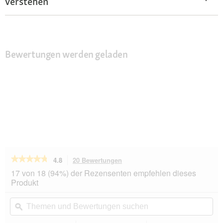
verstehen
Bewertungen werden geladen
★★★★★
★★★★★
4.8
20 Bewertungen
Mit
dieser
4.8
17 von 18 (94%) der Rezensenten empfehlen dieses
von
Aktion
Produkt
5
navigierst
Sternen.
du
Themen
Th
Bewertungen
zu
und
ϙ
un
lesen
den
Bewertungen
Be
für