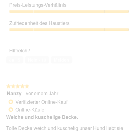
5
Preis-Leistungs-Verhältnis
u
t
von
n
d
5
Preis-
g
i
Leistungs-
z
e
Zufriedenheit des Haustiers
Verhältnis,
u
s
5
Zufriedenheit
F
e
von
des
o
r
5
Haustiers,
t
A
Hilfreich?
5
o
k
von
1
t
Ja ·
5
Nein ·
19
Melden
5
.
i
o
n
w
★★★★★
★★★★★
i
Nanzy
·
vor einem Jahr
r
5
d
von
Verifizierter Online-Kauf
*
e
5
Online-Käufer
*
i
Sternen.
n
Weiche und kuschelige Decke.
m
Tolle Decke weich und kuschelig unser Hund liebt sie
o
d