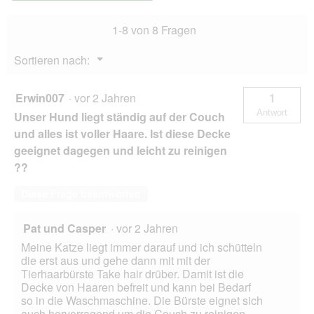
1-8 von 8 Fragen
Menü
Sortieren nach:
▼
Erwin007
·
vor 2 Jahren
1
Antwort
Unser Hund liegt ständig auf der Couch
und alles ist voller Haare. Ist diese Decke
geeignet dagegen und leicht zu reinigen
??
Diese Frage beantworten
Pat und Casper
·
vor 2 Jahren
Meine Katze liegt immer darauf und ich schütteln
die erst aus und gehe dann mit mit der
Tierhaarbürste Take hair drüber. Damit ist die
Decke von Haaren befreit und kann bei Bedarf
so in die Waschmaschine. Die Bürste eignet sich
auch hervorragend um die Couch zu reinigen.