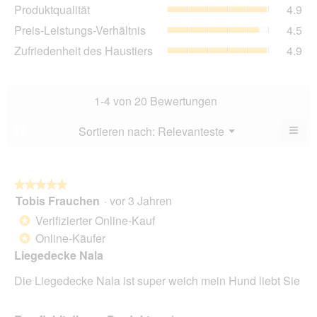
Pro
Produktqualität
4.9
Bew
Dur
4.8
Pre
Preis-Leistungs-Verhältnis
4.5
Bew
von
Lei
4.9
Zuf
Zufriedenheit des Haustiers
4.9
5.
Ver
von
des
Dur
5.
Hau
Bew
Dur
4.5
Bew
1-4 von 20 Bewertungen
von
4.9
5.
von
≡
Menü
Sortieren nach:
Relevanteste
?
▼
5.
Wen
Sie
auf
die
folg
★★★★★
★★★★★
Scha
Tobis Frauchen
·
vor 3 Jahren
5
klic
von
wird
Verifizierter Online-Kauf
*
der
5
unte
Online-Käufer
*
Sternen.
aufg
Liegedecke Nala
Inhal
aktua
Die Liegedecke Nala ist super weich mein Hund liebt Sie