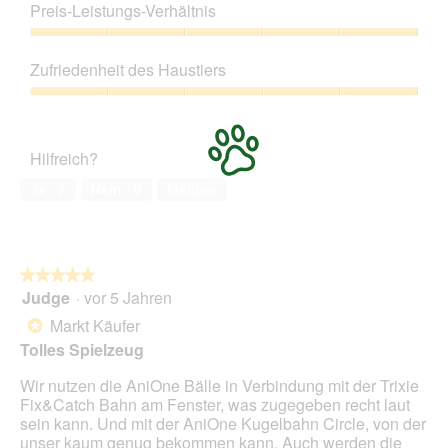
5
Preis-Leistungs-Verhältnis
von
5
Preis-
Leistungs-
Zufriedenheit des Haustiers
Verhältnis,
5
Zufriedenheit
von
des
5
Haustiers,
Hilfreich?
5
von
Ja ·
2
Nein ·
0
Melden
5
★★★★★
★★★★★
Judge
·
vor 5 Jahren
5
von
Markt Käufer
*
5
Tolles Spielzeug
Sternen.
Wir nutzen die AniOne Bälle in Verbindung mit der Trixie
Fix&Catch Bahn am Fenster, was zugegeben recht laut
sein kann. Und mit der AniOne Kugelbahn Circle, von der
unser kaum genug bekommen kann. Auch werden die