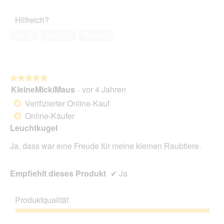
von
des
5
Haustiers,
Hilfreich?
5
von
Ja ·
2
Nein ·
0
Melden
5
★★★★★
★★★★★
KleineMickiMaus
·
vor 4 Jahren
5
von
Verifizierter Online-Kauf
*
5
Online-Käufer
*
Sternen.
Leuchtkugel
Ja, dass war eine Freude für meine kleinen Raubtiere.
Empfiehlt dieses Produkt
✔
Ja
Produktqualität
Produktqualität,