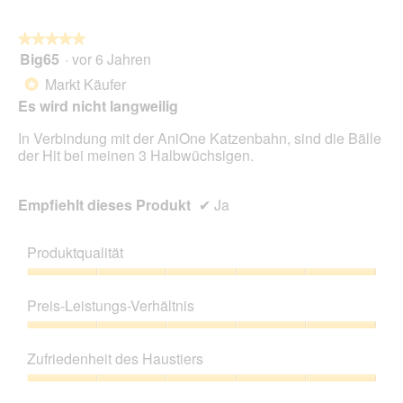
auf
die
folg
★★★★★
★★★★★
Scha
Big65
·
vor 6 Jahren
5
klic
von
wird
Markt Käufer
*
der
5
unte
Es wird nicht langweilig
Sternen.
aufg
Inhal
In Verbindung mit der AniOne Katzenbahn, sind die Bälle
aktua
der Hit bei meinen 3 Halbwüchsigen.
Empfiehlt dieses Produkt
✔
Ja
Produktqualität
Produktqualität,
5
Preis-Leistungs-Verhältnis
von
5
Preis-
Leistungs-
Zufriedenheit des Haustiers
Verhältnis,
5
Zufriedenheit