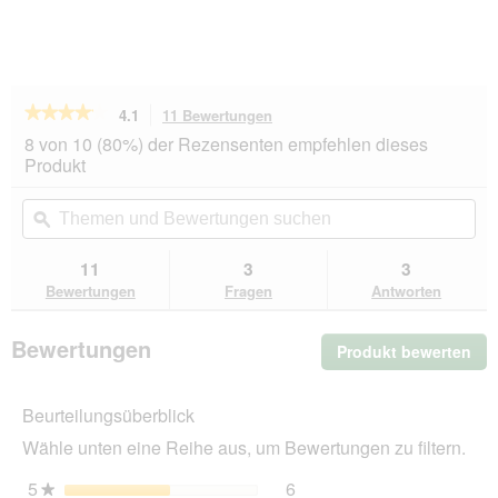
★★★★★
★★★★★
4.1
11 Bewertungen
Mit
dieser
4.1
8 von 10 (80%) der Rezensenten empfehlen dieses
von
Aktion
Produkt
5
navigierst
Sternen.
du
Themen
Th
Bewertungen
zu
und
ϙ
un
lesen
den
Bewertungen
Be
für
Bewertungen.
AniOne
suchen
su
11
3
3
Leuchtball
Bewertungen
Fragen
Antworten
2
Stück
Bewertungen
Produkt bewerten
.
Mit
die
Beurteilungsüberblick
Akt
wir
Wähle unten eine Reihe aus, um Bewertungen zu filtern.
ein
mo
5
Sterne
6
6 Bewertungen mit 5 Ster
Auswählen, um nach Bewer
★