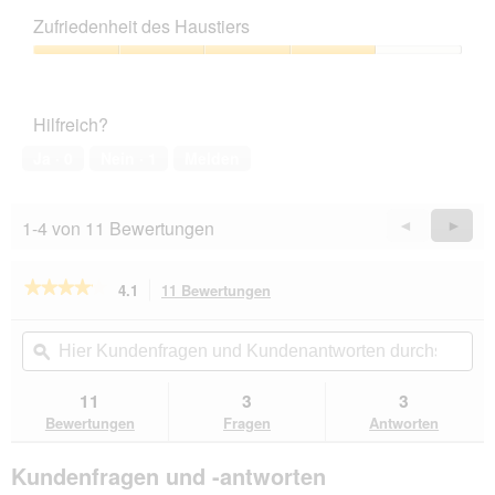
Leistungs-
Zufriedenheit des Haustiers
Verhältnis,
5
Zufriedenheit
von
des
5
Haustiers,
Hilfreich?
4
von
Ja ·
0
Nein ·
1
Melden
5
1-4 von 11 Bewertungen
Zurück
◄
Weiter
►
Reviews
Revie
★★★★★
★★★★★
4.1
11 Bewertungen
Mit
dieser
4.1
von
Aktion
Hier
Hie
5
navigierst
Kundenfragen
ϙ
Kun
Sternen.
du
und
un
Bewertungen
zu
Kundenantworten
Kun
11
3
3
lesen
den
durchsuchen
du
für
Bewertungen
Fragen
Antworten
Bewertungen.
AniOne
Leuchtball
Kundenfragen und -antworten
2
Stück