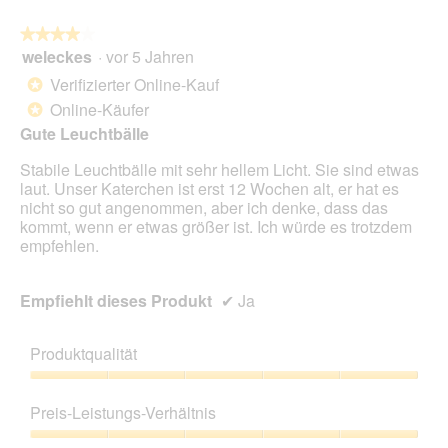
★★★★★
★★★★★
weleckes
·
vor 5 Jahren
4
von
Verifizierter Online-Kauf
*
5
Online-Käufer
*
Sternen.
Gute Leuchtbälle
Stabile Leuchtbälle mit sehr hellem Licht. Sie sind etwas
laut. Unser Katerchen ist erst 12 Wochen alt, er hat es
nicht so gut angenommen, aber ich denke, dass das
kommt, wenn er etwas größer ist. Ich würde es trotzdem
empfehlen.
Empfiehlt dieses Produkt
✔
Ja
Produktqualität
Produktqualität,
5
Preis-Leistungs-Verhältnis
von
5
Preis-