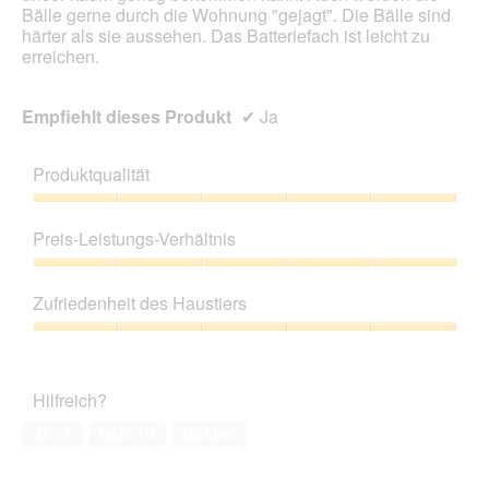
Bälle gerne durch die Wohnung "gejagt". Die Bälle sind
härter als sie aussehen. Das Batteriefach ist leicht zu
erreichen.
Empfiehlt dieses Produkt
✔
Ja
Produktqualität
Produktqualität,
5
Preis-Leistungs-Verhältnis
von
5
Preis-
Leistungs-
Zufriedenheit des Haustiers
Verhältnis,
5
Zufriedenheit
von
des
5
Haustiers,
Hilfreich?
5
von
Ja ·
1
Nein ·
0
Melden
5