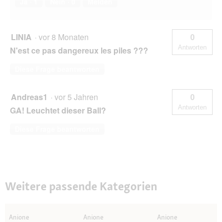
Ja ·
1
Nein ·
0
Melden
LINIA
·
vor 8 Monaten
0
Antworten
N'est ce pas dangereux les piles ???
Diese Frage beantworten
Andreas1
·
vor 5 Jahren
0
Antworten
GA! Leuchtet dieser Ball?
Diese Frage beantworten
Weitere passende Kategorien
Anione
Anione
Anione