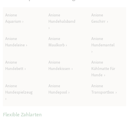
Anione
Anione
Anione
Aquarium
Hundehalsband
Geschirr
Anione
Anione
Anione
Hundeleine
Maulkorb
Hundemantel
Anione
Anione
Anione
Hundebett
Hundekissen
Kühlmatte Für
Hunde
Anione
Anione
Anione
Hundespielzeug
Hundepool
Transportbox
Flexible Zahlarten