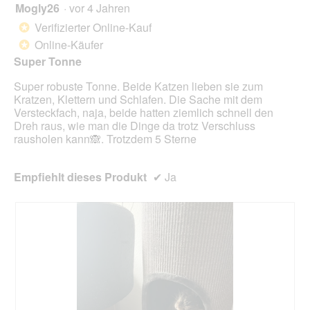
o
Mogly26
·
vor 4 Jahren
r
5
g
d
von
Verifizierter Online-Kauf
*
f
e
5
Online-Käufer
e
*
i
Sternen.
l
n
Super Tonne
d
m
g
Super robuste Tonne. Beide Katzen lieben sie zum
o
e
Kratzen, Klettern und Schlafen. Die Sache mit dem
d
ö
Versteckfach, naja, beide hatten ziemlich schnell den
a
f
Dreh raus, wie man die Dinge da trotz Verschluss
l
f
rausholen kann🙈. Trotzdem 5 Sterne
e
n
s
e
D
t
Empfiehlt dieses Produkt
✔
Ja
i
.
a
l
o
g
f
e
l
d
g