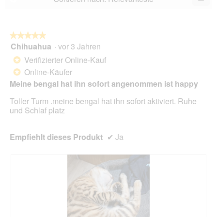
5.
Wen
Sie
auf
die
folg
★★★★★
★★★★★
Scha
Chihuahua
·
vor 3 Jahren
5
klic
von
wird
Verifizierter Online-Kauf
*
der
5
unte
Online-Käufer
*
Sternen.
aufg
Meine bengal hat ihn sofort angenommen ist happy
Inhal
aktua
Toller Turm .meine bengal hat ihn sofort aktiviert. Ruhe
und Schlaf platz
Empfiehlt dieses Produkt
✔
Ja