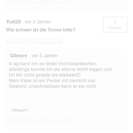
Ja ·
0
Nein ·
0
Melden
Kati29
·
vor 3 Jahren
1
Antwort
Wie schwer ist die Tonne bitte?
Diese Frage beantworten
Gilmore
·
vor 3 Jahren
In kg kann ich es leider nicht beantworten,
allerdings konnte ich sie alleine leicht tragen und
ich bin nicht gerade die stärkste😊
Mein Kater ist ein Perser mit ziemlich viel
Gewicht, umschmeissen kann er sie nicht.
Hilfreich?
Ja ·
5
Nein ·
0
Melden