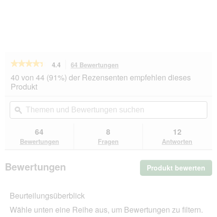
★★★★★
★★★★★
4.4
64 Bewertungen
Mit
dieser
4.4
40 von 44 (91%) der Rezensenten empfehlen dieses
von
Aktion
Produkt
5
navigierst
Sternen.
du
Themen
Th
Bewertungen
zu
und
ϙ
un
lesen
den
Bewertungen
Be
für
Bewertungen.
AniOne
suchen
su
64
8
12
Kratztonne
Bewertungen
Fragen
Antworten
Tobi
Bewertungen
Produkt bewerten
.
Mit
die
Beurteilungsüberblick
Akt
wir
Wähle unten eine Reihe aus, um Bewertungen zu filtern.
ein