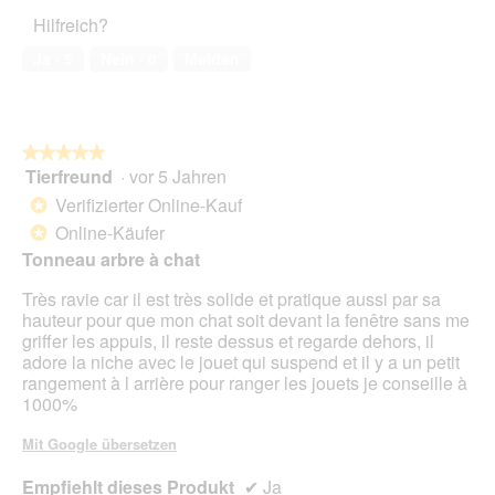
ö
5
a
Haustiers,
t
A
f
Hilfreich?
l
5
o
k
f
e
von
4
t
Ja ·
5
Nein ·
0
Melden
n
s
5
.
i
e
D
o
t
i
n
.
a
w
l
★★★★★
★★★★★
i
o
Tierfreund
·
vor 5 Jahren
r
5
g
d
von
Verifizierter Online-Kauf
*
f
e
5
Online-Käufer
e
*
i
Sternen.
l
Tonneau arbre à chat
n
d
m
Très ravie car il est très solide et pratique aussi par sa
g
o
hauteur pour que mon chat soit devant la fenêtre sans me
e
d
griffer les appuis, il reste dessus et regarde dehors, il
ö
a
adore la niche avec le jouet qui suspend et il y a un petit
f
l
rangement à l arrière pour ranger les jouets je conseille à
f
e
1000%
n
s
e
D
Mit Google übersetzen
t
i
.
a
Empfiehlt dieses Produkt
✔
Ja
l