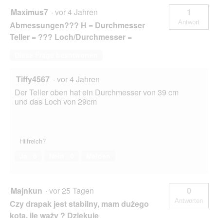
Maximus7
·
vor 4 Jahren
1
Antwort
Abmessungen??? H = Durchmesser
Teller = ??? Loch/Durchmesser =
Diese Frage beantworten
Tiffy4567
·
vor 4 Jahren
Der Teller oben hat ein Durchmesser von 39 cm
und das Loch von 29cm
Hilfreich?
Ja ·
6
Nein ·
0
Melden
Majnkun
·
vor 25 Tagen
0
Antworten
Czy drapak jest stabilny, mam dużego
kota, ile waży ? Dziękuję