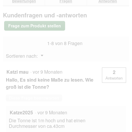
e
Bewertungen
Fragen
Antworten
d
Bewertungen.
AniOne
ö
a
Kratztonne
f
l
Kundenfragen und -antworten
Tobi
f
e
n
s
Frage zum Produkt stellen
e
D
t
i
.
a
1-8 von 8 Fragen
l
o
Menü
Sortieren nach:
g
▼
f
e
Katzi mau
·
vor 9 Monaten
2
l
Antworten
Hallo, Es sind keine Maße zu lesen. Wie
d
g
groß ist die Tonne?
e
ö
Diese Frage beantworten
f
f
Katze2025
·
vor 9 Monaten
n
e
Die Tonne ist 1m hoch und hat einen
t
Durchmesser von ca.43cm
.