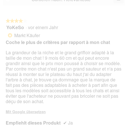
5.
Wen
Sie
auf
die
folg
★★★★★
★★★★★
Scha
YoKeSo
·
vor einem Jahr
4
klic
von
wird
Markt Käufer
*
der
5
unte
Coche le plus de critères par rapport à mon chat
Sternen.
aufg
Inhal
La grandeur de la niche et le grand griffoir adapté à la
aktua
taille de mon chat ! 9 mois 60 cm et qui peut encore
grandir ainsi que le prix mon poussé à choisir se modèle.
Par contre mon chat n'est pas un grand sauteur et n'a pas
réussi à monter sur le plateau du haut j'ai du adapter
l'arbre à chat, je trouve ça dommage que la marque de
fait pas des pièces adaptables à acheter à part afin que
tous les modèles soit accessible à tous les chats et ainsi
éviter que l'acheteur ne pouvant pas bricoler ne soit pas
déçu de son achat.
Mit Google übersetzen
Empfiehlt dieses Produkt
✔
Ja