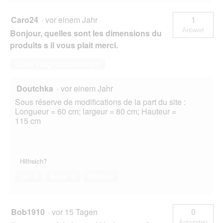
Caro24
·
vor einem Jahr
1
Antwort
Bonjour, quelles sont les dimensions du
produits s il vous plait merci.
Diese Frage beantworten
Doutchka
·
vor einem Jahr
Sous réserve de modifications de la part du site :
Longueur = 60 cm; largeur = 80 cm; Hauteur =
115 cm
Hilfreich?
Ja ·
0
Nein ·
0
Melden
Bob1910
·
vor 15 Tagen
0
Antworten