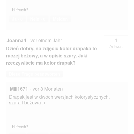
Hilfreich?
Ja ·
0
Nein ·
0
Melden
Joanna4
·
vor einem Jahr
1
Antwort
Dzień dobry, na zdjęciu kolor drapaka to
raczej beżowy, a w opisie szary. Jaki
rzeczywiście ma kolor drapak?
Diese Frage beantworten
Mili1671
·
vor 8 Monaten
Drapak jest w dwóch wersjach kolorystycznych,
szara i beżowa :)
Hilfreich?