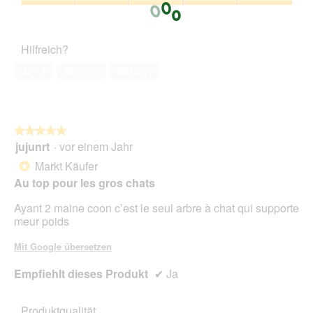
u
s
4
Zufriedenheit
F
e
von
des
o
r
5
Haustiers,
t
A
Hilfreich?
5
o
k
von
1
t
Ja ·
1
Nein ·
0
Melden
5
.
i
o
n
w
★★★★★
★★★★★
i
jujunrt
·
vor einem Jahr
r
5
d
von
Markt Käufer
*
e
5
Au top pour les gros chats
i
Sternen.
n
Ayant 2 maine coon c’est le seul arbre à chat qui supporte
m
meur poids
o
d
Mit Google übersetzen
a
l
Empfiehlt dieses Produkt
✔
Ja
e
s
D
Produktqualität