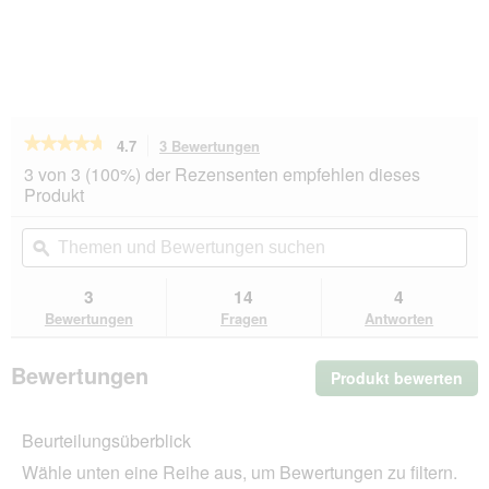
★★★★★
★★★★★
4.7
3 Bewertungen
Mit
dieser
4.7
3 von 3 (100%) der Rezensenten empfehlen dieses
von
Aktion
Produkt
5
navigierst
Sternen.
du
Themen
Th
Bewertungen
zu
und
ϙ
un
lesen
den
Bewertungen
Be
für
Bewertungen.
AniOne
suchen
su
3
14
4
Kratzbaum
Bewertungen
Fragen
Antworten
Candy
Cream
Bewertungen
Produkt bewerten
.
Mit
die
Beurteilungsüberblick
Akt
wir
Wähle unten eine Reihe aus, um Bewertungen zu filtern.
ein