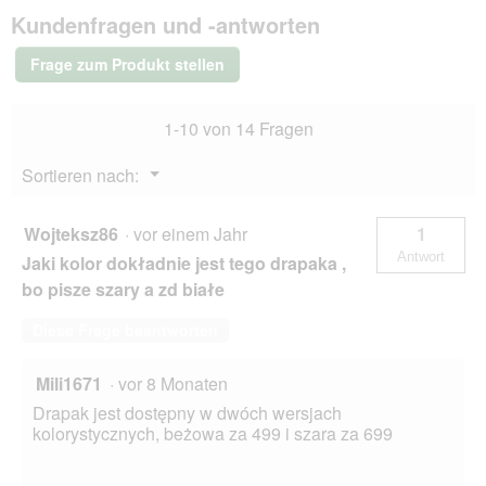
Kundenfragen und -antworten
Candy
Cream
Frage zum Produkt stellen
1-10 von 14 Fragen
Menü
Sortieren nach:
▼
Wojteksz86
·
vor einem Jahr
1
Antwort
Jaki kolor dokładnie jest tego drapaka ,
bo pisze szary a zd białe
Diese Frage beantworten
Mili1671
·
vor 8 Monaten
Drapak jest dostępny w dwóch wersjach
kolorystycznych, beżowa za 499 i szara za 699