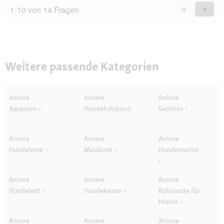
1-10 von 14 Fragen
Zurück
◄
Weiter
►
Questions
Quest
Weitere passende Kategorien
Anione
Anione
Anione
Aquarium
Hundehalsband
Geschirr
Anione
Anione
Anione
Hundeleine
Maulkorb
Hundemantel
Anione
Anione
Anione
Hundebett
Hundekissen
Kühlmatte Für
Hunde
Anione
Anione
Anione