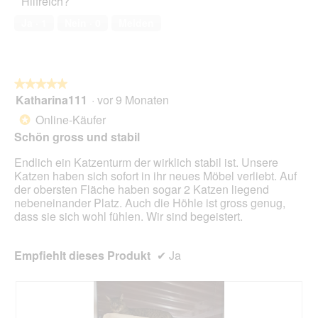
Hilfreich?
l
5
t
k
e
von
é
t
Ja ·
1
Nein ·
0
Melden
s
5
i
D
o
i
n
a
w
l
★★★★★
★★★★★
i
o
Katharina111
·
vor 9 Monaten
r
5
g
d
von
Online-Käufer
*
f
e
5
Schön gross und stabil
e
i
Sternen.
l
n
Endlich ein Katzenturm der wirklich stabil ist. Unsere
d
m
Katzen haben sich sofort in ihr neues Möbel verliebt. Auf
g
o
der obersten Fläche haben sogar 2 Katzen liegend
e
d
nebeneinander Platz. Auch die Höhle ist gross genug,
ö
a
dass sie sich wohl fühlen. Wir sind begeistert.
f
l
f
e
n
s
Empfiehlt dieses Produkt
✔
Ja
e
D
t
i
.
a
l
o