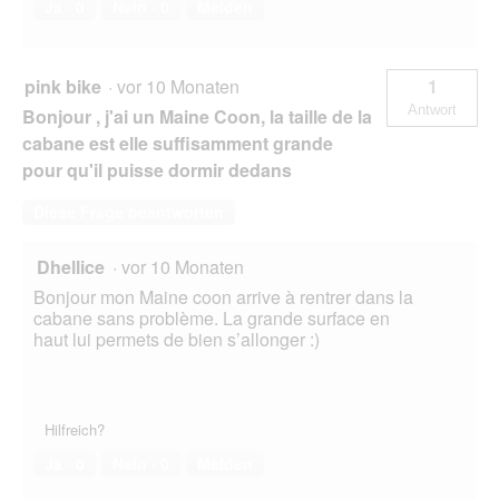
Ja ·
0
Nein ·
0
Melden
pink bike
·
vor 10 Monaten
1
Antwort
Bonjour , j'ai un Maine Coon, la taille de la
cabane est elle suffisamment grande
pour qu'il puisse dormir dedans
Diese Frage beantworten
Dhellice
·
vor 10 Monaten
Bonjour mon Maine coon arrive à rentrer dans la
cabane sans problème. La grande surface en
haut lui permets de bien s’allonger :)
Hilfreich?
Ja ·
0
Nein ·
0
Melden