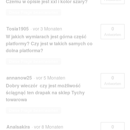
Czemu w opisie jest xxl i kolor szary?
Diese Frage beantworten
Tosia1905
·
vor 3 Monaten
0
Antworten
W jakich wymiarach jest górna część
platformy? Czy jest w takich samych co
dolna platforma?
Diese Frage beantworten
annanow25
·
vor 5 Monaten
0
Antworten
Dobry wieczór czy jest możliwość
ściągnąć ten drapak na sklep Tychy
towarowa
Diese Frage beantworten
Anaïsakira
·
vor 8 Monaten
0