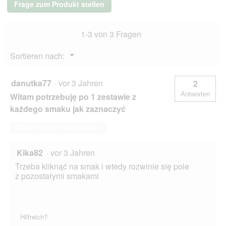
Frage zum Produkt stellen
Adult
6x150g
Hirsch
1-3 von 3 Fragen
Menü
Sortieren nach:
▼
danutka77
·
vor 3 Jahren
2
Antworten
Witam potrzebuję po 1 zestawie z
każdego smaku jak zaznaczyć
Diese Frage beantworten
Kika82
·
vor 3 Jahren
Trzeba kliknąć na smak i wtedy rozwinie się pole
z pozostałymi smakami
Hilfreich?