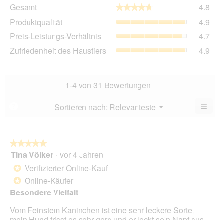
Ge
Gesamt
4.8
★★★★★
★★★★★
Dur
Pro
Produktqualität
4.9
Bew
Dur
4.8
Pre
Preis-Leistungs-Verhältnis
4.7
Bew
von
Lei
4.9
Zuf
Zufriedenheit des Haustiers
4.9
5.
Ver
von
des
Dur
5.
Hau
Bew
Dur
4.7
Bew
1-4 von 31 Bewertungen
von
4.9
5.
von
≡
Menü
Sortieren nach:
Relevanteste
?
▼
5.
Wen
Sie
auf
die
folg
★★★★★
★★★★★
Scha
Tina Völker
·
vor 4 Jahren
5
klic
von
wird
Verifizierter Online-Kauf
*
der
5
unte
Online-Käufer
*
Sternen.
aufg
Besondere Vielfalt
Inhal
aktua
Vom Feinstem Kaninchen ist eine sehr leckere Sorte,
mein Hund frisst es sehr gern und er leckt sein Napf aus.