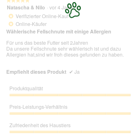
★★★★★
★★★★★
Natascha & Nilo
·
vor 4 Jahren
5
von
Verifizierter Online-Kauf
*
5
Online-Käufer
*
Sternen.
Wählerische Fellschnute mit einige Allergien
Für uns das beste Futter seit 2Jahren
Da unsere Fellschnute sehr wählerisch ist und dazu
Allergien hat,sind wir froh dieses gefunden zu haben.
Empfiehlt dieses Produkt
✔
Ja
Produktqualität
Produktqualität,
5
Preis-Leistungs-Verhältnis
von
5
Preis-
Leistungs-
Zufriedenheit des Haustiers
Verhältnis,
5
Zufriedenheit