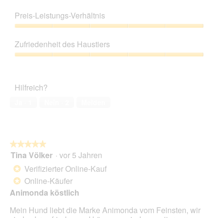
Produktqualität,
5
Preis-Leistungs-Verhältnis
von
5
Preis-
Leistungs-
Zufriedenheit des Haustiers
Verhältnis,
5
Zufriedenheit
von
des
5
Haustiers,
Hilfreich?
5
von
Ja ·
1
Nein ·
2
Melden
5
★★★★★
★★★★★
Tina Völker
·
vor 5 Jahren
5
von
Verifizierter Online-Kauf
*
5
Online-Käufer
*
Sternen.
Animonda köstlich
Mein Hund liebt die Marke Animonda vom Feinsten, wir