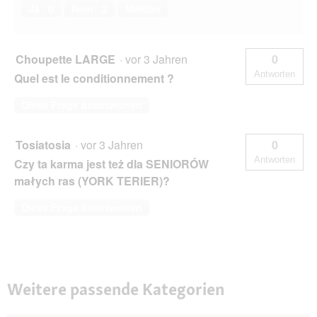
Ja ·
0
Nein ·
2
Melden
Choupette LARGE
·
vor 3 Jahren
0
Antworten
Quel est le conditionnement ?
Diese Frage beantworten
Tosiatosia
·
vor 3 Jahren
0
Antworten
Czy ta karma jest też dla SENIORÓW
małych ras (YORK TERIER)?
Diese Frage beantworten
Weitere passende Kategorien