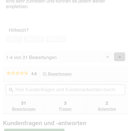
sind sehr zufrieden und können es jedem weiter
empfehlen.
Hilfreich?
Ja ·
0
Nein ·
0
Melden
1-4 von 31 Bewertungen
Zurück
◄
Weiter
►
Reviews
Revie
★★★★★
★★★★★
4.8
31 Bewertungen
Mit
dieser
4.8
von
Aktion
Hier
Hie
5
navigierst
Kundenfragen
ϙ
Kun
Sternen.
du
und
un
Bewertungen
zu
Kundenantworten
Kun
31
3
2
lesen
den
durchsuchen
du
für
Bewertungen
Fragen
Antworten
Bewertungen.
animonda
Vom
Kundenfragen und -antworten
Feinsten
Nassfutter
Hund,