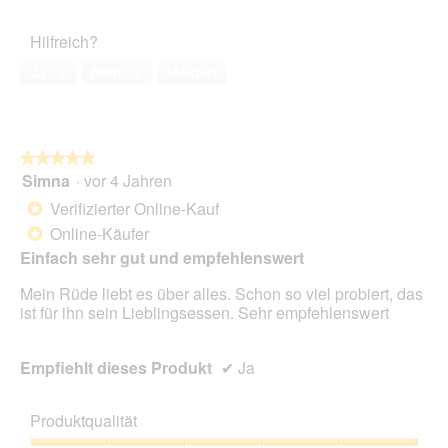
von
des
5
Haustiers,
Hilfreich?
5
von
Ja ·
1
Nein ·
2
Melden
5
★★★★★
★★★★★
Simna
·
vor 4 Jahren
5
von
Verifizierter Online-Kauf
*
5
Online-Käufer
*
Sternen.
Einfach sehr gut und empfehlenswert
Mein Rüde liebt es über alles. Schon so viel probiert, das
ist für ihn sein Lieblingsessen. Sehr empfehlenswert
Empfiehlt dieses Produkt
✔
Ja
Produktqualität