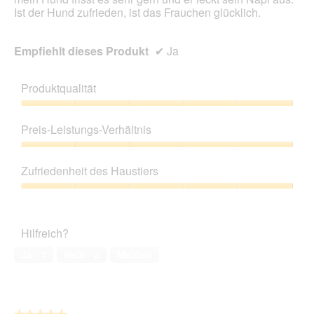
Ist der Hund zufrieden, ist das Frauchen glücklich.
Empfiehlt dieses Produkt
✔
Ja
Produktqualität
Produktqualität,
5
Preis-Leistungs-Verhältnis
von
5
Preis-
Leistungs-
Zufriedenheit des Haustiers
Verhältnis,
5
Zufriedenheit
von
des
5
Haustiers,
Hilfreich?
5
von
Ja ·
1
Nein ·
2
Melden
5